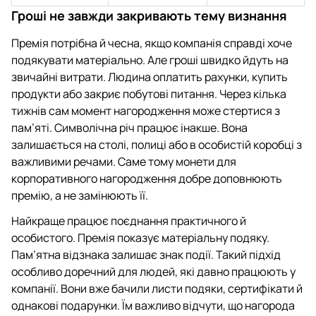
Гроші не завжди закривають тему визнання
Премія потрібна й чесна, якщо компанія справді хоче
подякувати матеріально. Але гроші швидко йдуть на
звичайні витрати. Людина оплатить рахунки, купить
продукти або закриє побутові питання. Через кілька
тижнів сам момент нагородження може стертися з
пам’яті. Символічна річ працює інакше. Вона
залишається на столі, полиці або в особистій коробці з
важливими речами. Саме тому монети для
корпоративного нагородження добре доповнюють
премію, а не замінюють її.
Найкраще працює поєднання практичного й
особистого. Премія показує матеріальну подяку.
Пам’ятна відзнака залишає знак події. Такий підхід
особливо доречний для людей, які давно працюють у
компанії. Вони вже бачили листи подяки, сертифікати й
однакові подарунки. Їм важливо відчути, що нагорода