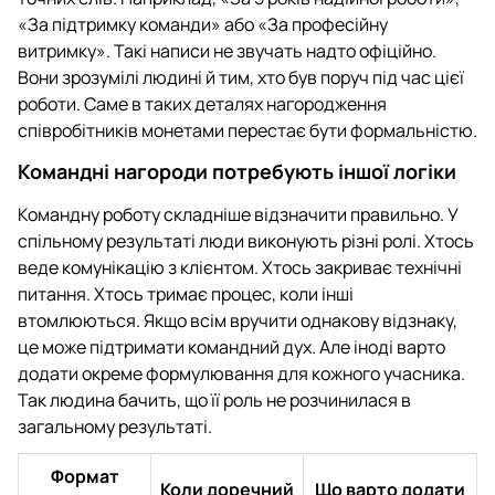
«За підтримку команди» або «За професійну
витримку». Такі написи не звучать надто офіційно.
Вони зрозумілі людині й тим, хто був поруч під час цієї
роботи. Саме в таких деталях нагородження
співробітників монетами перестає бути формальністю.
Командні нагороди потребують іншої логіки
Командну роботу складніше відзначити правильно. У
спільному результаті люди виконують різні ролі. Хтось
веде комунікацію з клієнтом. Хтось закриває технічні
питання. Хтось тримає процес, коли інші
втомлюються. Якщо всім вручити однакову відзнаку,
це може підтримати командний дух. Але іноді варто
додати окреме формулювання для кожного учасника.
Так людина бачить, що її роль не розчинилася в
загальному результаті.
Формат
Коли доречний
Що варто додати