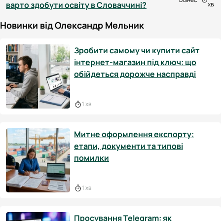
варто здобути освіту в Словаччині?
хв
Новинки від Олександр Мельник
Зробити самому чи купити сайт
інтернет-магазин під ключ: що
обійдеться дорожче насправді
1 хв
Митне оформлення експорту:
етапи, документи та типові
помилки
1 хв
Просування Telegram: як