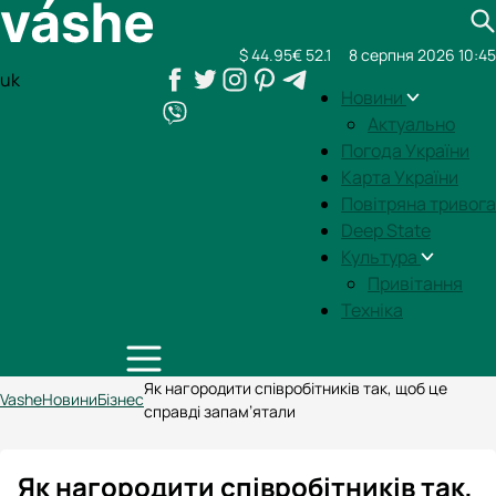
$ 44.95
€ 52.1
8 серпня 2026 10:45
uk
Новини
Актуально
Погода України
Карта України
Повітряна тривога
Deep State
Культура
Привітання
Техніка
Як нагородити співробітників так, щоб це
Vashe
Новини
Бізнес
справді запам’ятали
Як нагородити співробітників так,