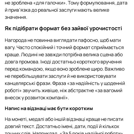
не зроблена «для галочки». Тому формулювання, дата
й прив’язка до реальної заслуги мають велике
значення.
Як підібрати формат без зайвої урочистості
Нагорода не повинна виглядати пафосно, щоб мати
вагу. Часто спокійний і точний формат сприймається
краще. Людині не завжди потрібна велика сцена або
довга промова. Іноді достатньо короткого вручення
перед командою, якщо воно зроблене щиро. Важливо
не перебільшувати заслуги й не використовувати
канцелярські фрази. Фраза «за надійність у щоденній
роботі» звучить живіше, ніж абстрактне «за вагомий
внесок у розвиток компанії».
Напис на відзнаці має бути коротким
На монеті, медалі або іншій відзнаці краще не писати
довгий текст. Достатньо імені, дати, події й кількох
точних слів. Наприклад, «За 5 років надійної роботи»,