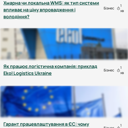
Хмарна чи локальна WMS: як тип системи
1
Бізнес
впливає на ціну впровадження і
хв
володіння?
Як працює логістична компанія: приклад
1
Бізнес
Ekol Logistics Ukraine
хв
Гарант працевлаштування в ЄС: чому
1
Бізнес