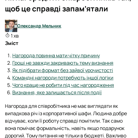
щоб це справді запам’ятали
Олександр Мельник
1 хв
Зміст
Нагорода повинна мати чітку причину
Гроші не завжди закривають тему визнання
Як підібрати формат без зайвої урочистості
Командні нагороди потребують іншої логіки
Чого краще не робити під час нагородження
Визнання, яке залишається після події
Нагорода для співробітника не має виглядати як
випадкова річ із корпоративної шафи. Людина добре
відчуває, коли її роботу справді помітили. Так само
вона помічає формальність, навіть якщо подарунок
дорогий. Тому питання не тільки в бюджеті. Важливо