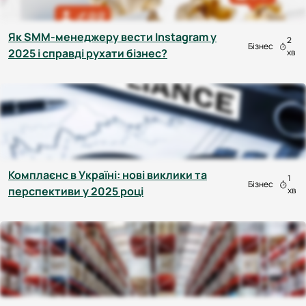
Як SMM-менеджеру вести Instagram у
2
Бізнес
2025 і справді рухати бізнес?
хв
Комплаєнс в Україні: нові виклики та
1
Бізнес
перспективи у 2025 році
хв