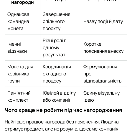
нагороди
Однакова
Завершення
командна
спільного
Назву події й дату
монета
проєкту
Різні ролі в
Іменні
Коротке
одному
відзнаки
пояснення внеску
результаті
Монета для
Координація
Формулювання
керівника
складного
про
групи
процесу
відповідальність
Пам’ятний
Ювілей відділу
Єдину візуальну
комплект
або компанії
ідею
Чого краще не робити під час нагородження
Найгірше працює нагорода без пояснення. Людина
отримує предмет, але не розуміє, що саме компанія