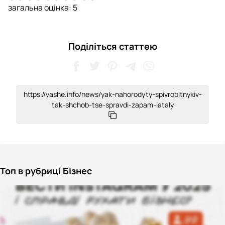
загальна оцінка:
5
Поділіться статтею
https://vashe.info/news/yak-nahorodyty-spivrobitnykiv-
tak-shchob-tse-spravdi-zapam-iataly
Топ в рубриці Бізнес