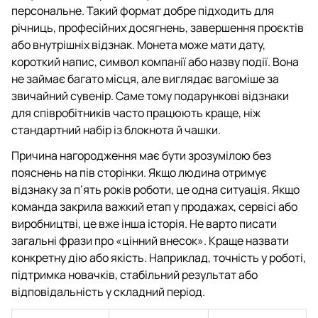
персональне. Такий формат добре підходить для
річниць, професійних досягнень, завершення проєктів
або внутрішніх відзнак. Монета може мати дату,
короткий напис, символ компанії або назву події. Вона
не займає багато місця, але виглядає вагоміше за
звичайний сувенір. Саме тому подарункові відзнаки
для співробітників часто працюють краще, ніж
стандартний набір із блокнота й чашки.
Причина нагородження має бути зрозумілою без
пояснень на пів сторінки. Якщо людина отримує
відзнаку за п’ять років роботи, це одна ситуація. Якщо
команда закрила важкий етап у продажах, сервісі або
виробництві, це вже інша історія. Не варто писати
загальні фрази про «цінний внесок». Краще назвати
конкретну дію або якість. Наприклад, точність у роботі,
підтримка новачків, стабільний результат або
відповідальність у складний період.