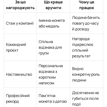
За що
Що краще
Чому це
нагороджують
вручити
працює
Людина бачить
Іменна монета
Стаж у компанії
повагу до часу
або медаль
й досвіду
Нагорода
Спільна
Командний
підкреслює
відзнака для
проєкт
спільний
групи
результат
Персональна
Видно
відзнака з
Наставництво
конкретну роль
коротким
людини
написом
Досягнення не
Професійний
Пам’ятна
губиться після
рекорд
монета з датою
події