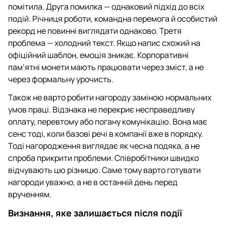
помітила. Друга помилка — однаковий підхід до всіх
подій. Річниця роботи, командна перемога й особистий
рекорд не повинні виглядати однаково. Третя
проблема — холодний текст. Якщо напис схожий на
офіційний шаблон, емоція зникає. Корпоративні
пам’ятні монети мають працювати через зміст, а не
через формальну урочисть.
Також не варто робити нагороду заміною нормальних
умов праці. Відзнака не перекриє несправедливу
оплату, перевтому або погану комунікацію. Вона має
сенс тоді, коли базові речі в компанії вже в порядку.
Тоді нагородження виглядає як чесна подяка, а не
спроба прикрити проблеми. Співробітники швидко
відчувають цю різницю. Саме тому варто готувати
нагороди уважно, а не в останній день перед
врученням.
Визнання, яке залишається після події