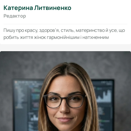
Катерина Литвиненко
Редактор
Пишу про красу, здоров’я, стиль, материнство й усе, що
робить життя жінок гармонійнішим і натхненним