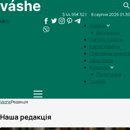
$ 44.95
€ 52.1
8 серпня 2026 01:30
uk
ru
Новини
Актуально
Погода України
Карта України
Повітряна тривога
Deep State
Культура
Привітання
Техніка
Vashe
Редакція
Наша редакція