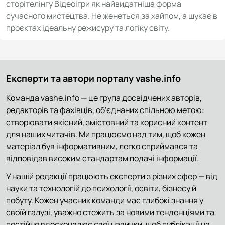
сторітелінгу Відеоігри як найвидатніша форма
сучасного мистецтва. Не женеться за хайпом, а шукає в
проєктах ідеальну режисуру та логіку світу.
Експерти та автори порталу vashe.info
Команда vashe.info — це група досвідчених авторів,
редакторів та фахівців, об’єднаних спільною метою:
створювати якісний, змістовний та корисний контент
для наших читачів. Ми працюємо над тим, щоб кожен
матеріал був інформативним, легко сприймався та
відповідав високим стандартам подачі інформації.
У нашій редакції працюють експерти з різних сфер — від
науки та технологій до психології, освіти, бізнесу й
побуту. Кожен учасник команди має глибокі знання у
своїй галузі, уважно стежить за новими тенденціями та
постійно вдосконалює свої навички, щоб публікації на