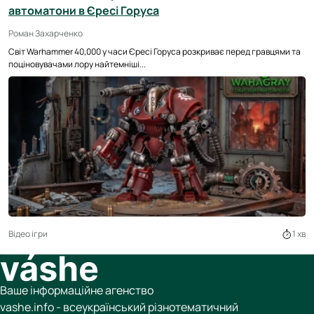
автоматони в Єресі Горуса
Роман Захарченко
Світ Warhammer 40,000 у часи Єресі Горуса розкриває перед гравцями та
поціновувачами лору найтемніші...
Відео ігри
1 хв
Ваше інформаційне агенство
vashe.info - всеукраїнський різнотематичний