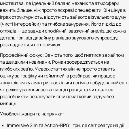
мистецтва, де ідеальний баланс механік та атмосфери
важить більше, ніж просто яскраві спецефекти. Він цінує в
іграх структурність, відсутність зайвого візуального шуму
(чисті інтерфейси) та глибоке занурення. Його підхід до
оглядів — це завжди спокійний, зважений аналіз, де кожна
деталь гри, від дизайну рівнів до звукового супроводу,
розкладається по поличках.
Професійний фокус: Замість того, щоб гнатися за хайпом
та швидкими новинами, Роман зосереджується на
глибоких рев'ю. У своїх статтях він не просто ставить
оцінку за графіку чи геймплей, а розбирає, як працює
«внутрішня кухня» гри: наскільки логічно побудований світ,
як режисура впливає на емоції гравця та чи вдалося
розробникам реалізувати свій початковий задум без
милиць.
Улюблені жанри та напрямки:
Immersive Sim та Action-RPG: Ігри, де світ реагує на дії