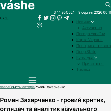
$ 44.95
€ 52.1
9 серпня 2026 00:11
uk
ru
Новини
Актуально
Погода України
Карта України
Повітряна тривога
Deep State
Культура
Привітання
Техніка
Vashe
Список авторів
Роман Захарченко
Роман Захарченко - гровий критик,
оглядач та аналітик візуального