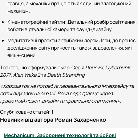
гравця, а механіки працюють як єдиний злагоджений
механізм.
Кінематографічні тайтли: Детальний розбір освітлення,
роботи віртуальної камери та саунд-дизайну.
Медитативні проєкти з глибоким лором: Ігри, де процес
дослідження світу приносить таке ж задоволення, як і
екшн-сцени.
Топ ігор, що сформували смак: Серія
Deus Ex
,
Cyberpunk
2077
,
Alan Wake 2
та
Death Stranding
.
«Хороша гра не потребує перевантаженого інтерфейсу та
сотні підказок на екрані. Вона веде гравця через
грамотний левел-дизайн та правильне освітлення».
Опубліковано статей:
1
Новинки від автора Роман Захарченко
Mechanicum: Заборонені технології та бойові