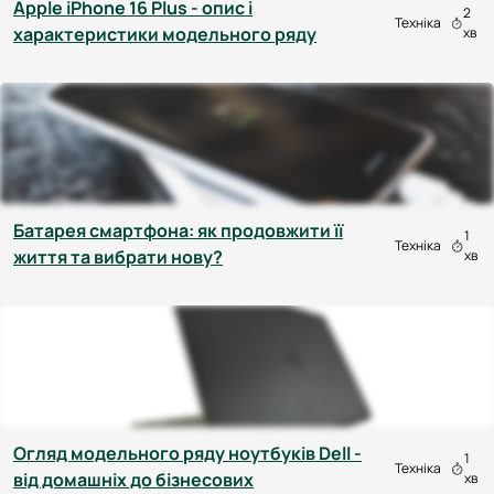
Apple iPhone 16 Plus - опис і
2
Техніка
характеристики модельного ряду
хв
Батарея смартфона: як продовжити її
1
Техніка
життя та вибрати нову?
хв
Огляд модельного ряду ноутбуків Dell -
1
Техніка
від домашніх до бізнесових
хв