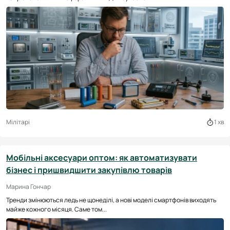
Мілітарі
1 хв
Мобільні аксесуари оптом: як автоматизувати
бізнес і пришвидшити закупівлю товарів
Марина Гончар
Тренди змінюються ледь не щонеділі, а нові моделі смартфонів виходять
майже кожного місяця. Саме том...