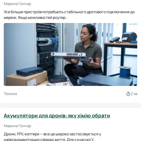
Марина Гончар
Усе більше пристроїв потребують стабільного дротового підключення до
мережі. Якщо можливостей роутер...
Техніка
2 хв
Акумулятори для дронів: яку хімію обрати
Марина Гончар
Дрони, FPV, коптери — все це широко застосовується у
найрізноманітніших сферах життя. Для сучасної У...