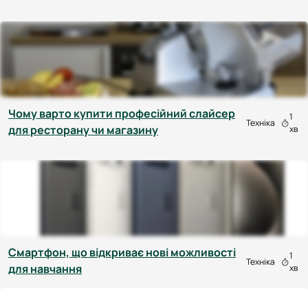
Чому варто купити професійний слайсер
1
Техніка
для ресторану чи магазину
хв
Смартфон, що відкриває нові можливості
1
Техніка
для навчання
хв