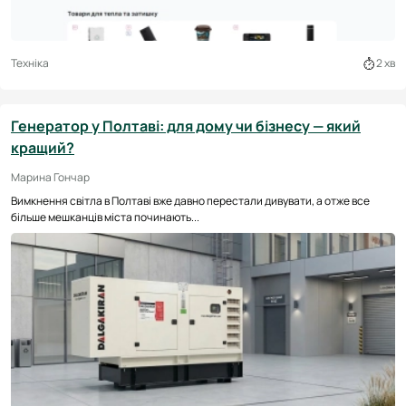
Техніка
2 хв
Генератор у Полтаві: для дому чи бізнесу — який
кращий?
Марина Гончар
Вимкнення світла в Полтаві вже давно перестали дивувати, а отже все
більше мешканців міста починають...