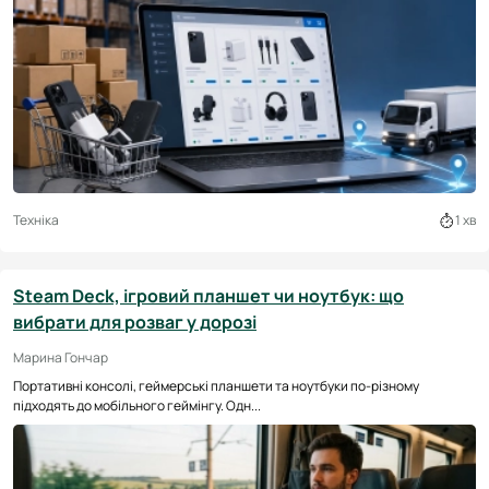
Техніка
1 хв
Steam Deck, ігровий планшет чи ноутбук: що
вибрати для розваг у дорозі
Марина Гончар
Портативні консолі, геймерські планшети та ноутбуки по-різному
підходять до мобільного геймінгу. Одн...