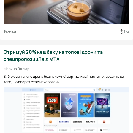
Техніка
1 хв
Отримуй 20% кешбеку на топові дрони та
спецпропозиції від МТА
Марина Гончар
Вибір сумнівного дрона без належної сертифікації часто призводить до
того, що апарат стає некеровани...