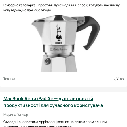
Гейзерна кавоварка - простий і дуже надійний спосіб готувати насичену
каву вдома, на дачі або в подо...
Техніка
1 хв
MacBook Air та iPad Air — дует легкості й
продуктивності для сучасного користувача
Марина Гончар
Сьогодні екосистема Apple асоціюється не лише з преміальним
дизайном, а й з продуманою логікою викор...