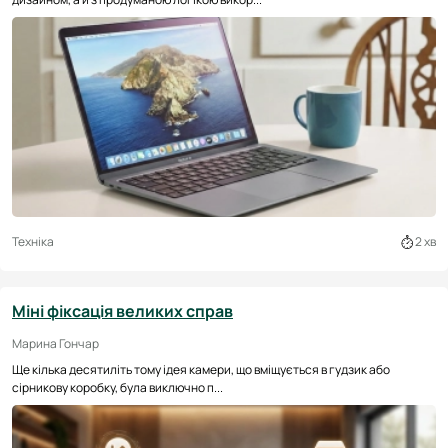
Техніка
2 хв
Міні фіксація великих справ
Марина Гончар
Ще кілька десятиліть тому ідея камери, що вміщується в гудзик або
сірникову коробку, була виключно п...