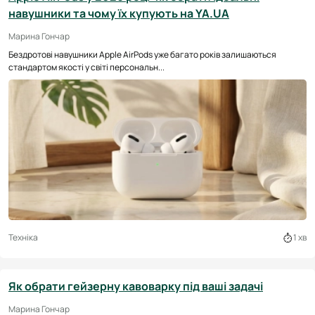
навушники та чому їх купують на YA.UA
Марина Гончар
Бездротові навушники Apple AirPods уже багато років залишаються
стандартом якості у світі персональн...
Техніка
1 хв
Як обрати гейзерну кавоварку під ваші задачі
Марина Гончар