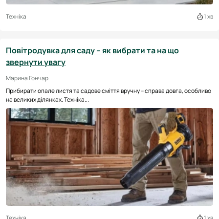
Техніка
1 хв
Повітродувка для саду – як вибрати та на що
звернути увагу
Марина Гончар
Прибирати опале листя та садове сміття вручну – справа довга, особливо
на великих ділянках. Техніка...
Техніка
1 хв