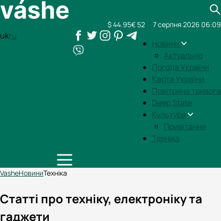
$ 44.95
€ 52
7 серпня 2026 06:09
uk
ru
Новини
Актуально
Погода України
Карта України
Повітряна тривога
Deep State
Культура
Привітання
Техніка
Vashe
Новини
Техніка
Статті про техніку, електроніку та
гаджети