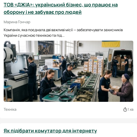
ТОВ «ДЖІА»: український бізнес, що працює на
оборону і не забуває про людей
Марина Гончар
Компанія, яка поєднала дві важливі місії — забезпечувати захисників
України сучасною технікою та під...
Техніка
1 хв
Як підібрати комутатор для інтернету