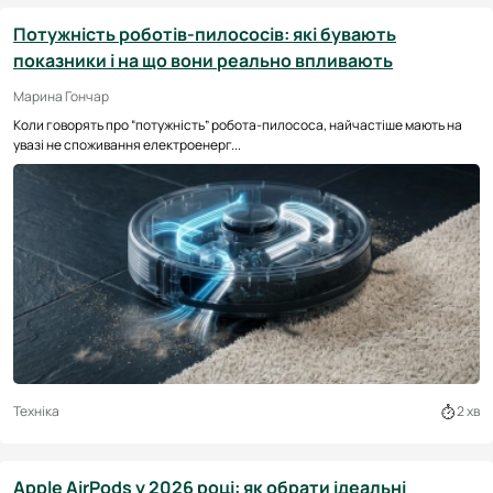
Потужність роботів-пилососів: які бувають
показники і на що вони реально впливають
Марина Гончар
Коли говорять про “потужність” робота-пилососа, найчастіше мають на
увазі не споживання електроенерг...
Техніка
2 хв
Apple AirPods у 2026 році: як обрати ідеальні