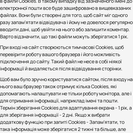
в файли Cookies. В такому випадку від зазначеного імені до
електронної пошти все буде зашифровано в вищевказаних
файлах. Вони були створені для того, щоб сайт міг одного
разу запам'ятати відвідувача і йому не довелося регулярно
вводити дані, щоб увійти на нього або залишити коментар.
Варто відзначити, що такі файли можуть зберігатися 1 рік.
При вході на сайт створюються тимчасові Cookies, щоб
перевірити роботу вашого браузера і його можливість
підключення до сайту. Такий файл не несе в собі ніякої
інформації й видаляється після відвідування сторінки.
Щоб вам було зручно користуватися сайтом, після входу на
нього ваш браузер також отримує кілька Cookies, які
допомагають налаштувати не тільки роботу монітора, але і
для отримання інформації, наприклад імені та пошти.
Термін зберігання Cookies для адаптування екрана - 1 рік, а
для зберігання інформації - 2 дні. Якщо ж вибрати
додаткову функцію при запиті Cookies - Запам'ятати, то
така інформація може зберігатися 2 тижні та більше, але