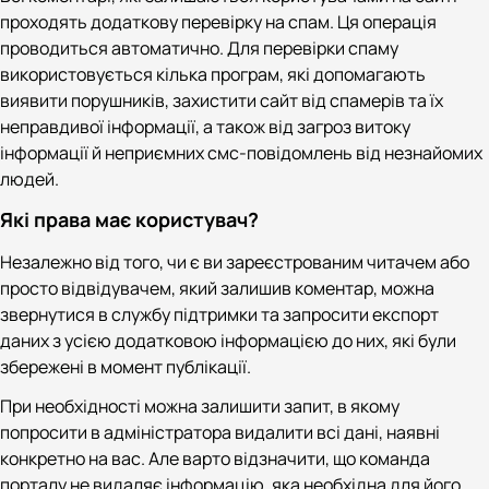
проходять додаткову перевірку на спам. Ця операція
проводиться автоматично. Для перевірки спаму
використовується кілька програм, які допомагають
виявити порушників, захистити сайт від спамерів та їх
неправдивої інформації, а також від загроз витоку
інформації й неприємних смс-повідомлень від незнайомих
людей.
Які права має користувач?
Незалежно від того, чи є ви зареєстрованим читачем або
просто відвідувачем, який залишив коментар, можна
звернутися в службу підтримки та запросити експорт
даних з усією додатковою інформацією до них, які були
збережені в момент публікації.
При необхідності можна залишити запит, в якому
попросити в адміністратора видалити всі дані, наявні
конкретно на вас. Але варто відзначити, що команда
порталу не видаляє інформацію, яка необхідна для його