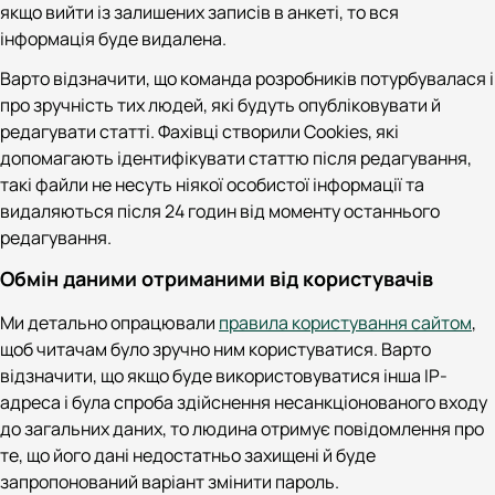
якщо вийти із залишених записів в анкеті, то вся
інформація буде видалена.
Варто відзначити, що команда розробників потурбувалася і
про зручність тих людей, які будуть опубліковувати й
редагувати статті. Фахівці створили Cookies, які
допомагають ідентифікувати статтю після редагування,
такі файли не несуть ніякої особистої інформації та
видаляються після 24 годин від моменту останнього
редагування.
Обмін даними отриманими від користувачів
Ми детально опрацювали
правила користування сайтом
,
щоб читачам було зручно ним користуватися. Варто
відзначити, що якщо буде використовуватися інша IP-
адреса і була спроба здійснення несанкціонованого входу
до загальних даних, то людина отримує повідомлення про
те, що його дані недостатньо захищені й буде
запропонований варіант змінити пароль.