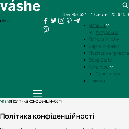
$ 44.95
€ 52.1
10 серпня 2026 11:51
uk
ru
Новини
Актуально
Погода України
Карта України
Повітряна тривога
Deep State
Культура
Привітання
Техніка
Vashe
Політика конфіденційності
Політика конфіденційності