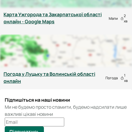
Карта Ужгорода та Закарпатської області
2
Мапи
онлайн - Google Maps
хв
Погода у Луцьку та Волинській області
1
Погода
онлайн
хв
Підпишіться на наші новини
Ми не будемо просто спамити, будемо надсилати лише
важливі цікаві новини
Підписатись