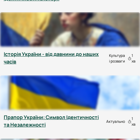
Історія України - від давнини до наших
Культура
1
часів
і розваги
хв
Прапор України: Символ Ідентичності
1
Актуально
та Незалежності
хв