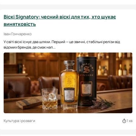
Віскі Signatory: чесний віскі для тих, хто шукає
винятковість
Іван Гончаренко
У світі віскі існує два шляхи. Перший — це звичні, стабільні релізи від
відомих брендів, де смак нап...
Культура і розваги
1 хв