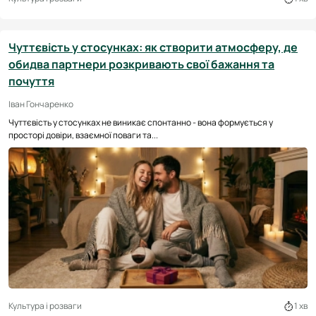
Чуттєвість у стосунках: як створити атмосферу, де
обидва партнери розкривають свої бажання та
почуття
Іван Гончаренко
Чуттєвість у стосунках не виникає спонтанно - вона формується у
просторі довіри, взаємної поваги та...
Культура і розваги
1 хв