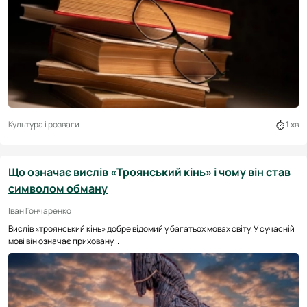
Культура і розваги
1 хв
Що означає вислів «Троянський кінь» і чому він став
символом обману
Іван Гончаренко
Вислів «троянський кінь» добре відомий у багатьох мовах світу. У сучасній
мові він означає приховану...