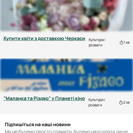
Купити квіти з доставкою Черкаси
Культура і
1 хв
розваги
"Маланка та Різдво" у Планеті кіно
Культура і
2 хв
розваги
Підпишіться на наші новини
Ми не будемо просто спамити, будемо надсилати лише