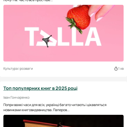
Культура і розваги
1 хв
Топ популярних книг в 2025 році
Іван Гончаренко
Попри важкі часи для всіх, українці багато читають і цікавляться
новинками книговидавництва. Паперов...