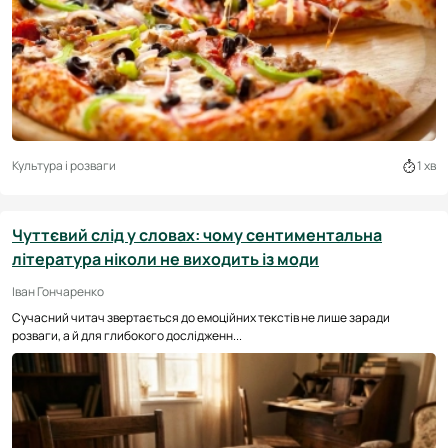
Культура і розваги
1 хв
Чуттєвий слід у словах: чому сентиментальна
література ніколи не виходить із моди
Іван Гончаренко
Сучасний читач звертається до емоційних текстів не лише заради
розваги, а й для глибокого дослідженн...