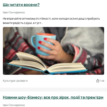
Що читати восени?
Іван Гончаренко
Не втрачайте оптимізму й стійкості, коли холодні осінні дощі спробують
вимити радість з душі, а густ...
Культура і розваги
1 хв
Новини шоу-бізнесу: все про зірок, події та прем’єри
Іван Гончаренко