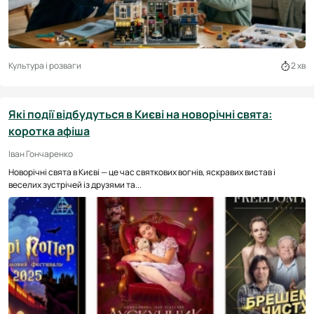
Культура і розваги
2 хв
Які події відбудуться в Києві на новорічні свята:
коротка афіша
Іван Гончаренко
Новорічні свята в Києві — це час святкових вогнів, яскравих вистав і
веселих зустрічей із друзями та...