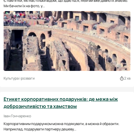
Є пам'ятки, які настільки відомі, що здається, ніби ми вже давно їх знаємо.
Ми бачили їх на фото, у...
Культура і розваги
2 хв
Етикет корпоративних подарунків: де межа між
доброзичливістю та хамством
Іван Гончаренко
Корпоративним подарунком можна подякувати, а можна й образити.
Наприклад, подарувати партнеру дешеву...