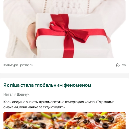
Культура і розваги
1 хв
Як піца стала глобальним феноменом
Наталія Шевчук
Коли люди не знають, що замовити на вечерю для компанії з різними
смаками, вони майже завжди сходять...