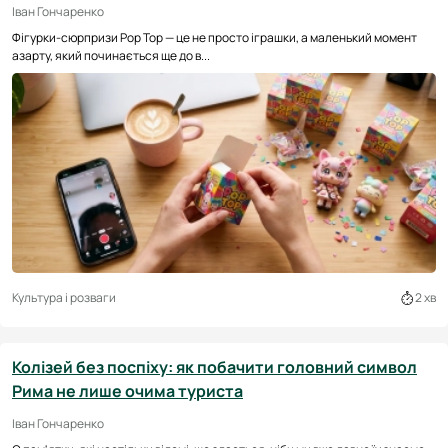
Іван Гончаренко
Фігурки-сюрпризи Pop Top — це не просто іграшки, а маленький момент
азарту, який починається ще до в...
Культура і розваги
2 хв
Колізей без поспіху: як побачити головний символ
Рима не лише очима туриста
Іван Гончаренко