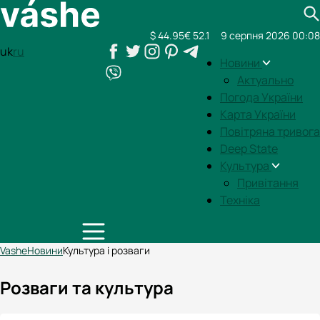
$ 44.95
€ 52.1
9 серпня 2026 00:08
uk
ru
Новини
Актуально
Погода України
Карта України
Повітряна тривога
Deep State
Культура
Привітання
Техніка
Vashe
Новини
Культура і розваги
Розваги та культура