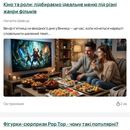
Кіно та роли: підбираємо ідеальне меню під різні
жанри фільмів
Наталія Шевчук
Вечір п'ятниці чи вихідного дня у Вінниці — це час, коли хочеться нарешті
сповільнити шалений темп,...
Гастрономія
2 хв
Фігурки-сюрпризи Pop Top - чому такі популярні?