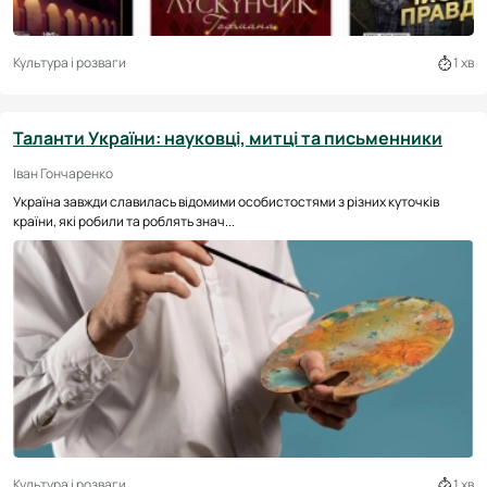
Культура і розваги
1 хв
Таланти України: науковці, митці та письменники
Іван Гончаренко
Україна завжди славилась відомими особистостями з різних куточків
країни, які робили та роблять знач...
Культура і розваги
1 хв