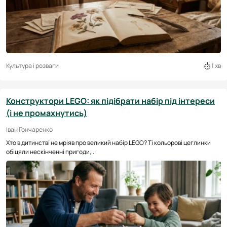
Культура і розваги
1 хв
Конструктори LEGO: як підібрати набір під інтереси
(і не промахнутись)
Іван Гончаренко
Хто в дитинстві не мріяв про великий набір LEGO? Ті кольорові цеглинки
обіцяли нескінченні пригоди,...