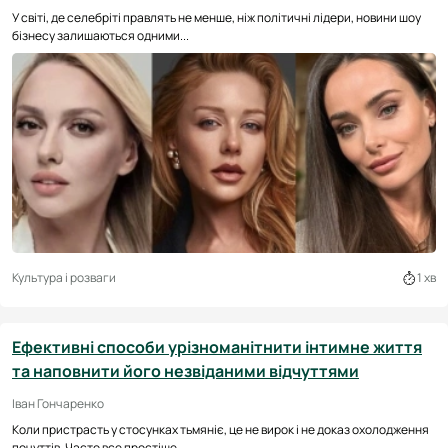
У світі, де селебріті правлять не менше, ніж політичні лідери, новини шоу
бізнесу залишаються одними...
Культура і розваги
1 хв
Ефективні способи урізноманітнити інтимне життя
та наповнити його незвіданими відчуттями
Іван Гончаренко
Коли пристрасть у стосунках тьмяніє, це не вирок і не доказ охолодження
почуттів. Часто все простіше...