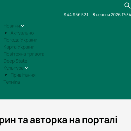
$ 44.95
€ 52.1
8 серпня 2026 17:34
Новини
Актуально
Погода України
Карта України
Повітряна тривога
Deep State
Культура
Привітання
Техніка
рин та авторка на порталі