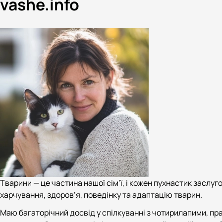
vashe.info
Тварини — це частина нашої сім’ї, і кожен пухнастик заслу
харчування, здоров’я, поведінку та адаптацію тварин.
Маю багаторічний досвід у спілкуванні з чотирилапими, пр