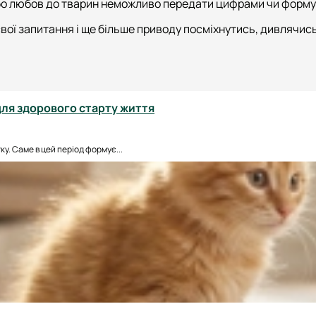
 бо любов до тварин неможливо передати цифрами чи форм
свої запитання і ще більше приводу посміхнутись, дивлячись
для здорового старту життя
у. Саме в цей період формує...