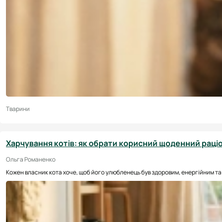
Тварини
Харчування котів: як обрати корисний щоденний раці
Ольга Романенко
Кожен власник кота хоче, щоб його улюбленець був здоровим, енергійним та