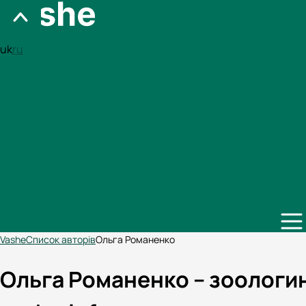
uk
ru
Vashe
Список авторів
Ольга Романенко
Ольга Романенко – зоологин