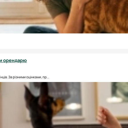
ти орендарю
ів. За різними оцінками, пр...