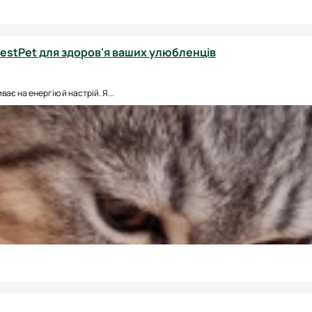
 BestPet для здоров'я ваших улюбленців
ає на енергію й настрій. Я...