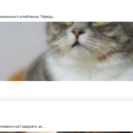
домашнього улюбленця. Переду...
вають на її здоров’я, ак...