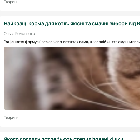
Тварини
Найкращі корма для котів: якісні та смачні вибори від
Ольга Романенко
Раціон кота формує його самопочуття так само, як спосіб життя людини вплив
Тварини
Якого догляду потребують стерилізовані кішки