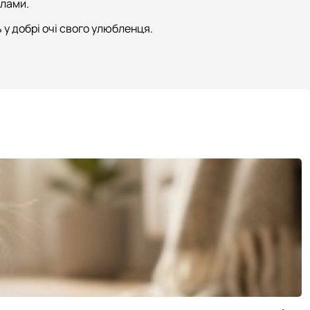
улами.
 у добрі очі свого улюбленця.