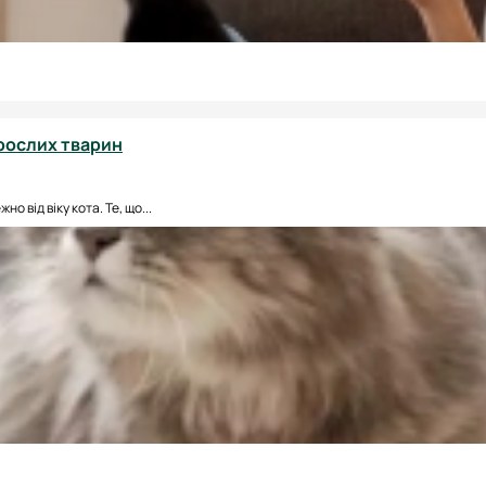
орослих тварин
 від віку кота. Те, що...