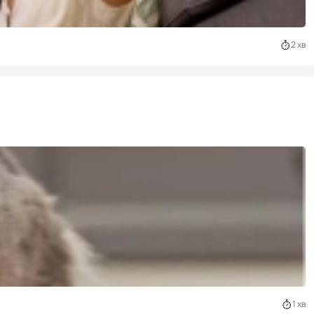
2 хв
1 хв