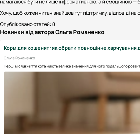
намагаюся бути не лише інформативною, а й емоційною —
Хочу, щоб кожен читач знайшов тут підтримку, відповіді на 
Опубліковано статей:
8
Новинки від автора Ольга Романенко
Корм для кошенят: як обрати повноцінне харчування 
Ольга Романенко
Перші місяці життя кота мають велике значення для його подальшого розвитк