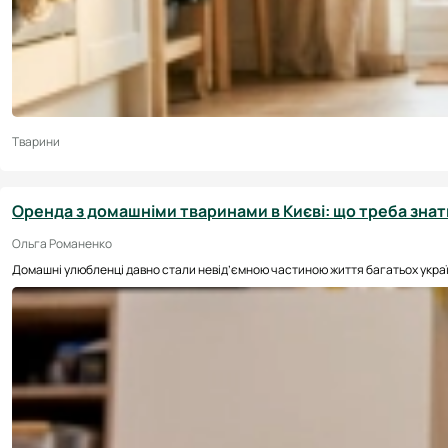
Тварини
Оренда з домашніми тваринами в Києві: що треба зна
Ольга Романенко
Домашні улюбленці давно стали невід’ємною частиною життя багатьох українц