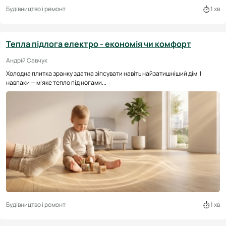
Будівництво і ремонт
1 хв
Тепла підлога електро - економія чи комфорт
Андрій Савчук
Холодна плитка зранку здатна зіпсувати навіть найзатишніший дім. І
навпаки — м’яке тепло під ногами...
Будівництво і ремонт
1 хв