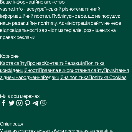
Ваше інформаційне агенство
vashe.info - всеукраїнський різнотематичний
інформаційний портал. Публікуємо все, що не порушує
нашу редакційну політику. Адміністрація сайту не несе
відповідальності за зміст матеріалів, розміщених на
правах реклами.
Корисне
Карта сайту
Про нас
Контакти
Редакція
Політика
конфіденційності
Правила використання сайту
Привітання
з днем народження
Редакційна політика
Політика Cookies
Ми в соц мережах
Співпраця
У наших статтях можуть бути посилання на зовнішні