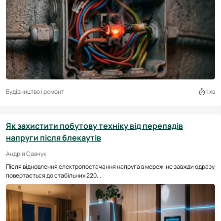
Будівництво і ремонт
1 хв
Як захистити побутову техніку від перепадів
напруги після блекаутів
Андрій Савчук
Після відновлення електропостачання напруга в мережі не завжди одразу
повертається до стабільних 220...