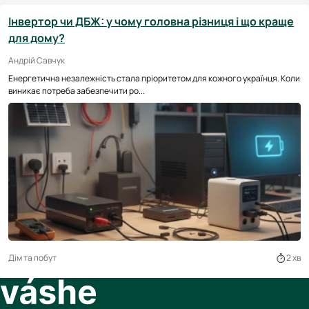
Інвертор чи ДБЖ: у чому головна різниця і що краще
для дому?
Андрій Савчук
Енергетична незалежність стала пріоритетом для кожного українця. Коли
виникає потреба забезпечити ро...
Дім та побут
2 хв