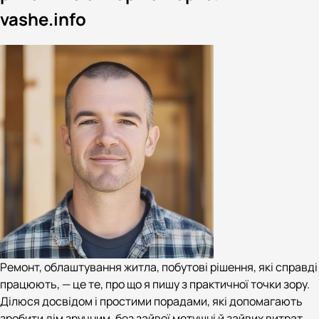
vashe.info
Ремонт, облаштування житла, побутові рішення, які справді
працюють, — це те, про що я пишу з практичної точки зору.
Ділюся досвідом і простими порадами, які допомагають
зробити дім зручним, без зайвої метушні й зайвих витрат.