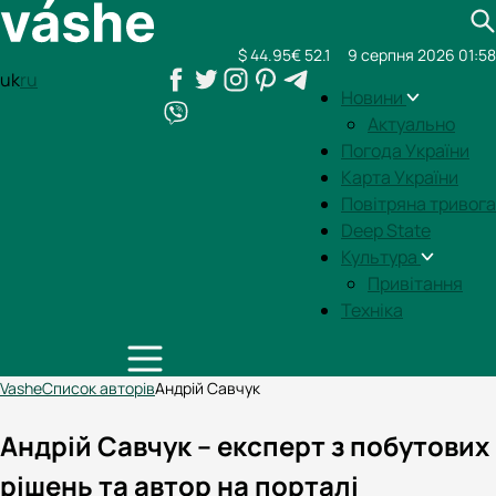
$ 44.95
€ 52.1
9 серпня 2026 01:58
uk
ru
Новини
Актуально
Погода України
Карта України
Повітряна тривога
Deep State
Культура
Привітання
Техніка
Vashe
Список авторів
Андрій Савчук
Андрій Савчук – експерт з побутових
рішень та автор на порталі