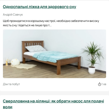
Односпальні ліжка для здорового сну
Андрій Савчук
Щоб прокидатися в хорошому настрої, необхідно забезпечити високу
якість сну. І йдеться не лише про т...
Дім та побут
1 хв
Свердловина на ділянці: як обрати насос для подачі
води