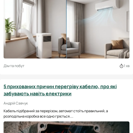
Дім та побут
1 хв
5 прихованих причин перегріву кабелю, про які
забувають навіть електрики
Андрій Савчук
Кабель підібраний за перерізом, автомат стоїть правильний, а
розподільна коробка все одно гріється....