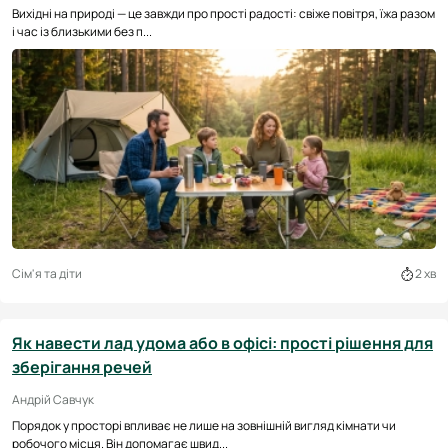
Вихідні на природі — це завжди про прості радості: свіже повітря, їжа разом
і час із близькими без п...
Сім'я та діти
2 хв
Як навести лад удома або в офісі: прості рішення для
зберігання речей
Андрій Савчук
Порядок у просторі впливає не лише на зовнішній вигляд кімнати чи
робочого місця. Він допомагає швид...