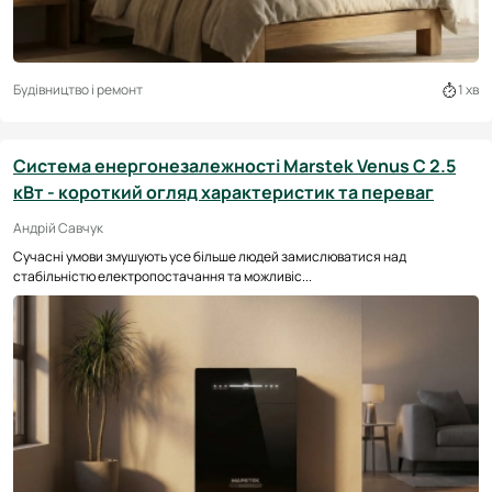
Будівництво і ремонт
1 хв
Система енергонезалежності Marstek Venus C 2.5
кВт - короткий огляд характеристик та переваг
Андрій Савчук
Сучасні умови змушують усе більше людей замислюватися над
стабільністю електропостачання та можливіс...