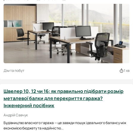
Дім та побут
1 хв
Швелер 10, 12 чи 16: як правильно підібрати розмір
металевої балки для перекриття гаража?
Інженерний посібник
Андрій Савчук
Будівництво власного гаража — це завжди пошук ідеального балансу між
економією бюджету та надійністю...