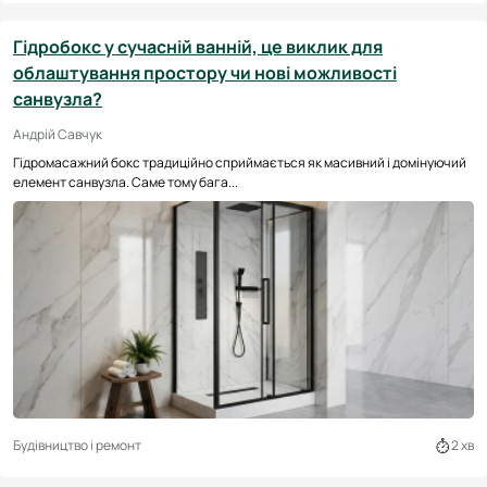
Гідробокс у сучасній ванній, це виклик для
облаштування простору чи нові можливості
санвузла?
Андрій Савчук
Гідромасажний бокс традиційно сприймається як масивний і домінуючий
елемент санвузла. Саме тому бага...
Будівництво і ремонт
2 хв