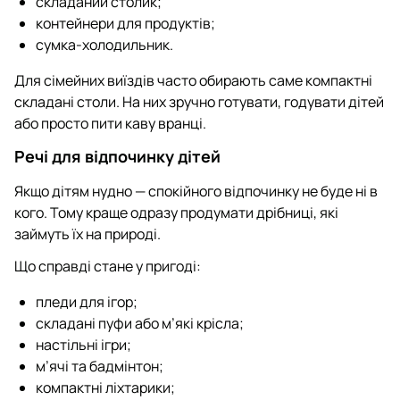
складаний столик;
контейнери для продуктів;
сумка-холодильник.
Для сімейних виїздів часто обирають саме компактні
складані столи. На них зручно готувати, годувати дітей
або просто пити каву вранці.
Речі для відпочинку дітей
Якщо дітям нудно — спокійного відпочинку не буде ні в
кого. Тому краще одразу продумати дрібниці, які
займуть їх на природі.
Що справді стане у пригоді:
пледи для ігор;
складані пуфи або м’які крісла;
настільні ігри;
м’ячі та бадмінтон;
компактні ліхтарики;