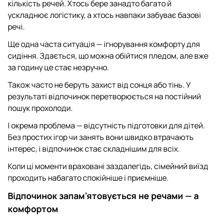
кількість речей. Хтось бере занадто багато й
ускладнює логістику, а хтось навпаки забуває базові
речі.
Ще одна часта ситуація — ігнорування комфорту для
сидіння. Здається, що можна обійтися пледом, але вже
за годину це стає незручно.
Також часто не беруть захист від сонця або тінь. У
результаті відпочинок перетворюється на постійний
пошук прохолоди.
І окрема проблема — відсутність підготовки для дітей.
Без простих ігор чи занять вони швидко втрачають
інтерес, і відпочинок стає складнішим для всіх.
Коли ці моменти враховані заздалегідь, сімейний виїзд
проходить набагато спокійніше і приємніше.
Відпочинок запам’ятовується не речами — а
комфортом