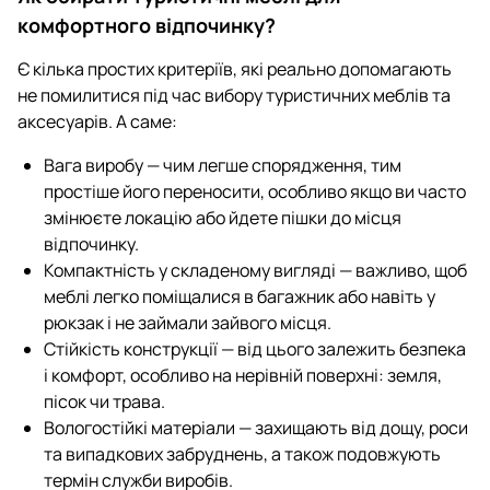
комфортного відпочинку?
Є кілька простих критеріїв, які реально допомагають
не помилитися під час вибору туристичних меблів та
аксесуарів. А саме:
Вага виробу — чим легше спорядження, тим
простіше його переносити, особливо якщо ви часто
змінюєте локацію або йдете пішки до місця
відпочинку.
Компактність у складеному вигляді — важливо, щоб
меблі легко поміщалися в багажник або навіть у
рюкзак і не займали зайвого місця.
Стійкість конструкції — від цього залежить безпека
і комфорт, особливо на нерівній поверхні: земля,
пісок чи трава.
Вологостійкі матеріали — захищають від дощу, роси
та випадкових забруднень, а також подовжують
термін служби виробів.