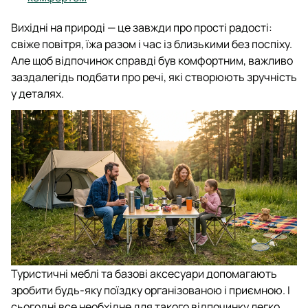
Вихідні на природі — це завжди про прості радості:
свіже повітря, їжа разом і час із близькими без поспіху.
Але щоб відпочинок справді був комфортним, важливо
заздалегідь подбати про речі, які створюють зручність
у деталях.
Туристичні меблі та базові аксесуари допомагають
зробити будь-яку поїздку організованою і приємною. І
сьогодні все необхідне для такого відпочинку легко