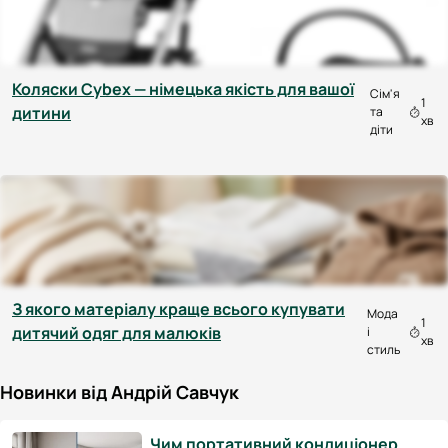
Коляски Cybex — німецька якість для вашої
Сім'я
1
дитини
та
хв
діти
З якого матеріалу краще всього купувати
Мода
1
дитячий одяг для малюків
і
хв
стиль
Новинки від Андрій Савчук
Чим портативний кондиціонер