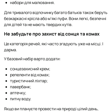
набори для малювання.
Для тривалого відпочинку багато батьків також беруть
безкаркасні крісла або м’які пуфи. Вони легкі, безпечні
для дітей та не мають твердих кутів.
Не забудьте про захист від сонця та комах
Це категорія речей, які часто згадують уже на місці. І
дарма.
У базовий набір варто додати:
сонцезахисний крем;
репеленти від комах;
туристичний ліхтар;
павербанк;
аптечку;
питну воду.
Якщо ви плануєте провести на природі цілий день,