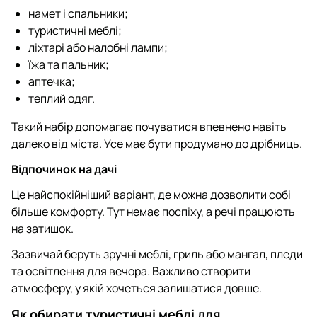
намет і спальники;
туристичні меблі;
ліхтарі або налобні лампи;
їжа та пальник;
аптечка;
теплий одяг.
Такий набір допомагає почуватися впевнено навіть
далеко від міста. Усе має бути продумано до дрібниць.
Відпочинок на дачі
Це найспокійніший варіант, де можна дозволити собі
більше комфорту. Тут немає поспіху, а речі працюють
на затишок.
Зазвичай беруть зручні меблі, гриль або мангал, пледи
та освітлення для вечора. Важливо створити
атмосферу, у якій хочеться залишатися довше.
Як обирати туристичні меблі для