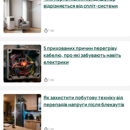
відрізняється від спліт-системи
1 хв
5 прихованих причин перегріву
кабелю, про які забувають навіть
електрики
1 хв
Як захистити побутову техніку від
перепадів напруги після блекаутів
1 хв