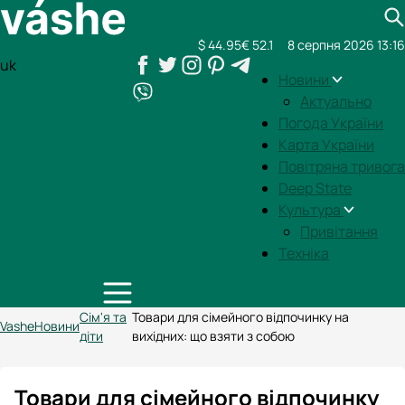
$ 44.95
€ 52.1
8 серпня 2026 13:16
uk
Новини
Актуально
Погода України
Карта України
Повітряна тривога
Deep State
Культура
Привітання
Техніка
Сім'я та
Товари для сімейного відпочинку на
Vashe
Новини
діти
вихідних: що взяти з собою
Товари для сімейного відпочинку