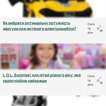
Як вибрати оптимальну потужність
Сім'я
1
двигуна для дитячого електромобіля?
та
хв
діти
L.O.L. Surprise! для дітей різного віку: яка
Сім'я
1
серія підійде найкраще
та
хв
діти