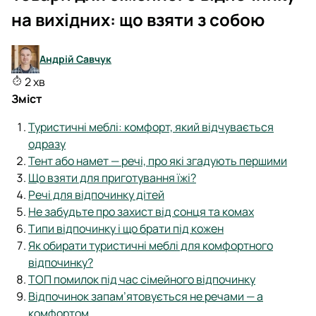
на вихідних: що взяти з собою
Андрій Савчук
2 хв
Зміст
Туристичні меблі: комфорт, який відчувається
одразу
Тент або намет — речі, про які згадують першими
Що взяти для приготування їжі?
Речі для відпочинку дітей
Не забудьте про захист від сонця та комах
Типи відпочинку і що брати під кожен
Як обирати туристичні меблі для комфортного
відпочинку?
ТОП помилок під час сімейного відпочинку
Відпочинок запам’ятовується не речами — а
комфортом