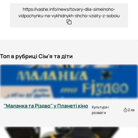
https://vashe.info/news/tovary-dlia-simeinoho-
vidpochynku-na-vykhidnykh-shcho-vziaty-z-soboiu
Топ в рубриці Сім'я та діти
"Маланка та Різдво" у Планеті кіно
Культура і
2 хв
розваги