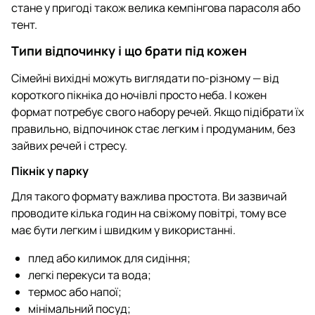
стане у пригоді також велика кемпінгова парасоля або
тент.
Типи відпочинку і що брати під кожен
Сімейні вихідні можуть виглядати по-різному — від
короткого пікніка до ночівлі просто неба. І кожен
формат потребує свого набору речей. Якщо підібрати їх
правильно, відпочинок стає легким і продуманим, без
зайвих речей і стресу.
Пікнік у парку
Для такого формату важлива простота. Ви зазвичай
проводите кілька годин на свіжому повітрі, тому все
має бути легким і швидким у використанні.
плед або килимок для сидіння;
легкі перекуси та вода;
термос або напої;
мінімальний посуд;