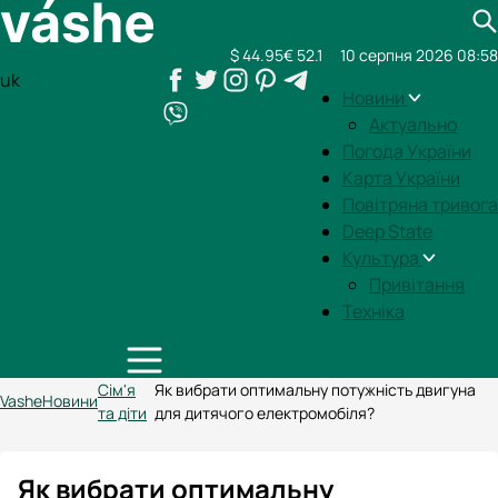
$ 44.95
€ 52.1
10 серпня 2026 08:58
uk
Новини
Актуально
Погода України
Карта України
Повітряна тривога
Deep State
Культура
Привітання
Техніка
Сім'я
Як вибрати оптимальну потужність двигуна
Vashe
Новини
та діти
для дитячого електромобіля?
Як вибрати оптимальну