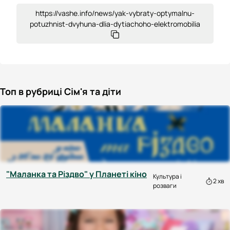
https://vashe.info/news/yak-vybraty-optymalnu-
potuzhnist-dvyhuna-dlia-dytiachoho-elektromobilia
Топ в рубриці Сім'я та діти
"Маланка та Різдво" у Планеті кіно
Культура і
2 хв
розваги