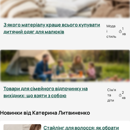
З якого матеріалу краще всього купувати
Мода
1
дитячий одяг для малюків
і
хв
стиль
Товари для сімейного відпочинку на
Сім'я
2
вихідних: що взяти з собою
та
хв
діти
Новинки від Катерина Литвиненко
Стайлінг для волосся: як обрати