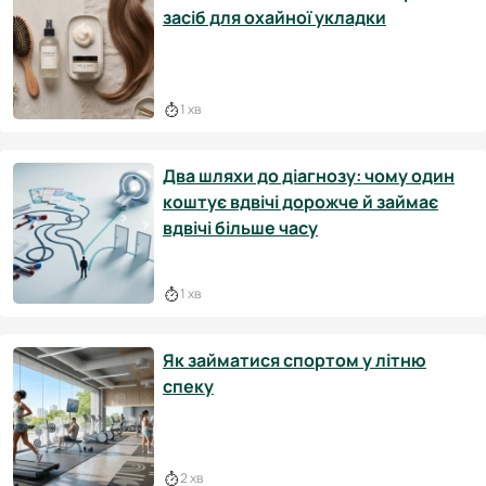
засіб для охайної укладки
1 хв
Два шляхи до діагнозу: чому один
коштує вдвічі дорожче й займає
вдвічі більше часу
1 хв
Як займатися спортом у літню
спеку
2 хв