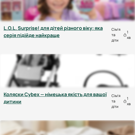
L.O.L. Surprise! для дітей різного віку: яка
Сім'я
1
серія підійде найкраще
та
хв
діти
Коляски Cybex — німецька якість для вашої
Сім'я
1
дитини
та
хв
діти