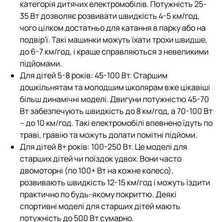
категорія дитячих електромобілів. Потужність 25-
35 Вт дозволяє розвивати швидкість 4-5 км/год,
чого цілком достатньо для катання в парку або на
подвір'ї. Такі машинки можуть їхати трохи швидше,
до 6-7 км/год, і краще справляються з невеликими
підйомами.
Для дітей 5-8 років: 45-100 Вт. Старшим
дошкільнятам та молодшим школярам вже цікавіші
більш динамічні моделі. Двигуни потужністю 45-70
Вт забезпечують швидкість до 8 км/год, а 70-100 Вт
– до 10 км/год. Такі електромобілі впевнено їдуть по
траві, гравію та можуть долати помітні підйоми.
Для дітей 8+ років: 100-250 Вт. Це моделі для
старших дітей чи поїздок удвох. Вони часто
двомоторні (по 100+ Вт на кожне колесо),
розвивають швидкість 12-15 км/год і можуть їздити
практично по будь-якому покриттю. Деякі
спортивні моделі для старших дітей мають
потужність до 500 Вт сумарно.