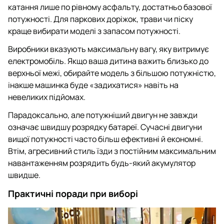
катання лише по рівному асфальту, достатньо базової
потужності. Для паркових доріжок, трави чи піску
краще вибирати моделі з запасом потужності.
Виробники вказують максимальну вагу, яку витримує
електромобіль. Якщо ваша дитина важить близько до
верхньої межі, обирайте модель з більшою потужністю,
інакше машинка буде «задихатися» навіть на
невеликих підйомах.
Парадоксально, але потужніший двигун не завжди
означає швидшу розрядку батареї. Сучасні двигуни
вищої потужності часто більш ефективні й економні.
Втім, агресивний стиль їзди з постійним максимальним
навантаженням розрядить будь-який акумулятор
швидше.
Практичні поради при виборі