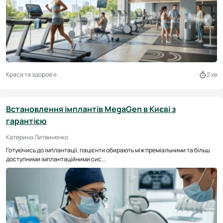
Краса та здоров'я
2 хв
Встановлення імплантів MegaGen в Києві з
гарантією
Катерина Литвиненко
Готуючись до імплантації, пацієнти обирають між преміальними та більш
доступними імплантаційними сис...