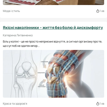
Мода і стиль
1 хв
Якісні наколінники – життя без болю й дискомфорту
Катерина Литвиненко
Біль у коліні – це не просто неприємні відчуття, а сигнал організму про те,
що суглоб не здатен впор...
Краса та здоров'я
1 хв