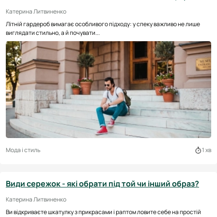
Катерина Литвиненко
Літній гардероб вимагає особливого підходу: у спеку важливо не лише
виглядати стильно, а й почувати...
Мода і стиль
1 хв
Види сережок - які обрати під той чи інший образ?
Катерина Литвиненко
Ви відкриваєте шкатулку з прикрасами і раптом ловите себе на простій