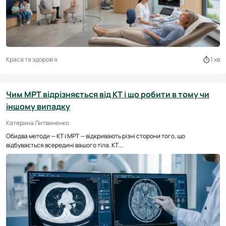
Краса та здоров'я
1 хв
Чим МРТ відрізняється від КТ і що робити в тому чи
іншому випадку
Катерина Литвиненко
Обидва методи — КТ і МРТ — відкривають різні сторони того, що
відбувається всередині вашого тіла. КТ...