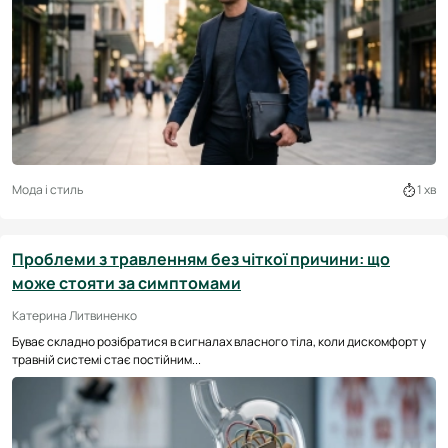
Мода і стиль
1 хв
Проблеми з травленням без чіткої причини: що
може стояти за симптомами
Катерина Литвиненко
Буває складно розібратися в сигналах власного тіла, коли дискомфорт у
травній системі стає постійним...