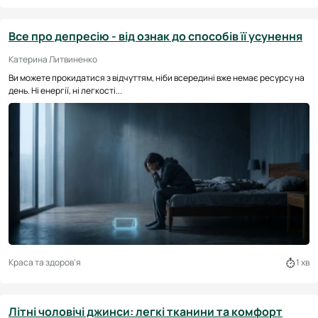
Все про депресію - від ознак до способів її усунення
Катерина Литвиненко
Ви можете прокидатися з відчуттям, ніби всередині вже немає ресурсу на
день. Ні енергії, ні легкості...
Краса та здоров'я
1 хв
Літні чоловічі джинси: легкі тканини та комфорт