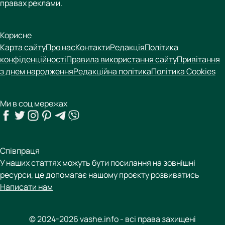
правах реклами.
Корисне
Карта сайту
Про нас
Контакти
Редакція
Політика
конфіденційності
Правила використання сайту
Привітання
з днем народження
Редакційна політика
Політика Cookies
Ми в соц мережах
Співпраця
У наших статтях можуть бути посилання на зовнішні
ресурси, це допомагає нашому проєкту розвиватись
Написати нам
© 2024-2026 vashe.info - всі права захищені