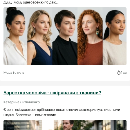
думці: чому одні сережки “сідаю...
Мода і стиль
1 хв
Барсетка чоловіча - шкіряна чи з тканини?
Катерина Литвиненко
Є речі, які здаються дрібницею, поки не починаєш користуватись ними
щодня. Барсетка — саме з таких....