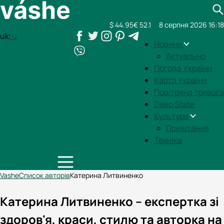
$ 44.95
€ 52.1
8 серпня 2026 16:18
uk
ru
Новини
Актуально
Погода України
Карта України
Повітряна тривога
Deep State
Культура
Привітання
Техніка
Vashe
Список авторів
Катерина Литвиненко
Катерина Литвиненко – експертка зі
здоров'я, краси, стилю та авторка на