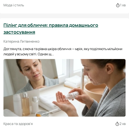
Мода і стиль
1 хв
Пілінг для обличчя: правила домашнього
застосування
Катерина Литвиненко
Доглянута, сяюча та рівна шкіра обличчя — мрія, яку поділяють мільйони
людей у всьому світі. Однак щ...
Краса та здоров'я
2 хв