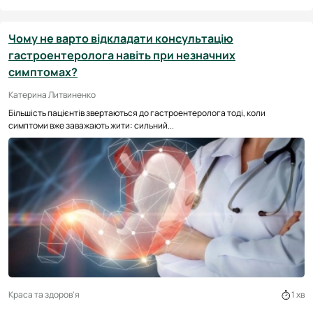
Чому не варто відкладати консультацію
гастроентеролога навіть при незначних
симптомах?
Катерина Литвиненко
Більшість пацієнтів звертаються до гастроентеролога тоді, коли
симптоми вже заважають жити: сильний...
Краса та здоров'я
1 хв