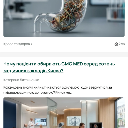
Краса та здоров'я
2 хв
Чому пацієнти обирають CMC MED серед сотень
медичних закладів Києва?
Катерина Литвиненко
Кожен день тисячі киян стикаються з дилемою: куди звернутися за
якісною медичною допомогою? Ринок ме...