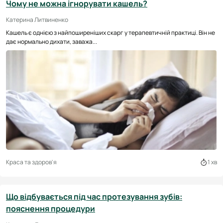
Чому не можна ігнорувати кашель?
Катерина Литвиненко
Кашель є однією з найпоширеніших скарг у терапевтичній практиці. Він не
дає нормально дихати, заважа...
Краса та здоров'я
1 хв
Що відбувається під час протезування зубів:
пояснення процедури