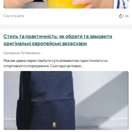
Сім'я та діти
1 хв
Стиль та практичність: як обрати та замовити
оригінальні європейські аксесуари
Катерина Литвиненко
Рюкзак давно перестав бути суто елементом туристичного чи
спортивного спорядження. Сьогодні це повно...