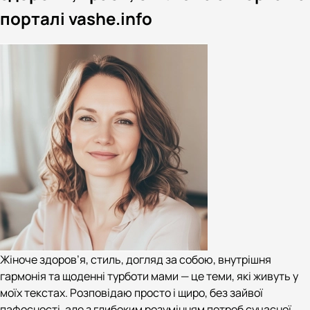
порталі vashe.info
Жіноче здоров’я, стиль, догляд за собою, внутрішня
гармонія та щоденні турботи мами — це теми, які живуть у
моїх текстах. Розповідаю просто і щиро, без зайвої
пафосності, але з глибоким розумінням потреб сучасної