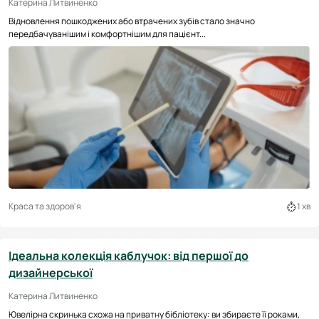
Катерина Литвиненко
Відновлення пошкоджених або втрачених зубів стало значно
передбачуванішим і комфортнішим для пацієнт...
Краса та здоров'я
1 хв
Ідеальна колекція каблучок: від першої до
дизайнерської
Катерина Литвиненко
Ювелірна скринька схожа на приватну бібліотеку: ви збираєте її роками,