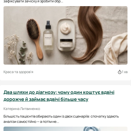
зафіксувати зачіску й зробити обр...
Краса та здоров'я
1 хв
Два шляхи до діагнозу: чому один коштує вдвічі
дорожче й займає вдвічі більше часу
Катерина Литвиненко
Більшість пацієнтів обирають один із двох сценаріїв: спочатку здають
аналізи самостійно — а потім не...