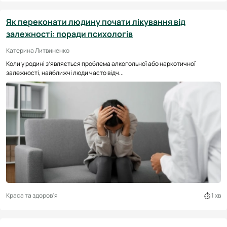
Як переконати людину почати лікування від
залежності: поради психологів
Катерина Литвиненко
Коли у родині з’являється проблема алкогольної або наркотичної
залежності, найближчі люди часто відч...
Краса та здоров'я
1 хв