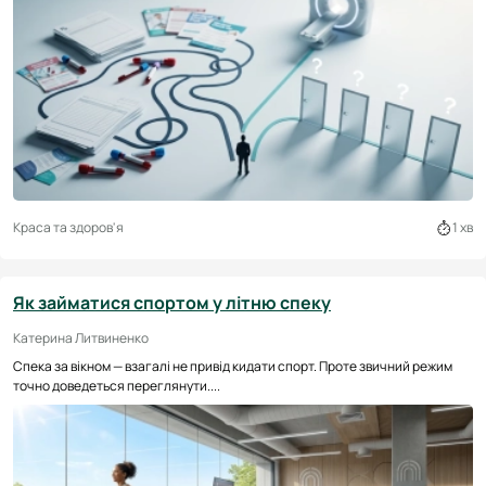
Краса та здоров'я
1 хв
Як займатися спортом у літню спеку
Катерина Литвиненко
Спека за вікном — взагалі не привід кидати спорт. Проте звичний режим
точно доведеться переглянути....