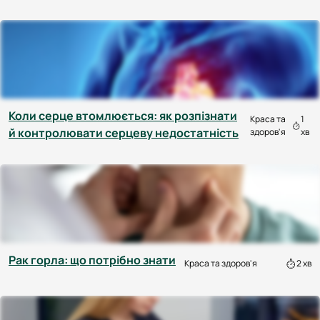
Коли серце втомлюється: як розпізнати
Краса та
1
й контролювати серцеву недостатність
здоров'я
хв
Рак горла: що потрібно знати
Краса та здоров'я
2 хв