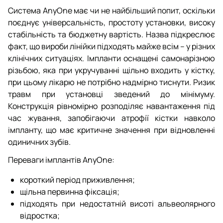
Система AnyOne має чи не найбільший попит, оскільки
поєднує універсальність, простоту установки, високу
стабільність та бюджетну вартість. Назва підкреслює
факт, що вироби лінійки підходять майже всім – у різних
клінічних ситуаціях. Імпланти оснащені самонарізною
різьбою, яка при укручуванні щільно входить у кістку,
при цьому лікарю не потрібно надмірно тиснути. Ризик
травм при установці зведений до мінімуму.
Конструкція рівномірно розподіляє навантаження під
час жування, запобігаючи атрофії кістки навколо
імпланту, що має критичне значення при відновленні
одиничних зубів.
Переваги імплантів AnyOne:
короткий період приживлення;
щільна первинна фіксація;
підходять при недостатній висоті альвеолярного
відростка;