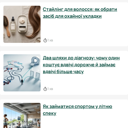
Стайлінг для волосся: як обрати
засіб для охайної укладки
1 хв
Два шляхи до діагнозу: чому один
коштує вдвічі дорожче й займає
вдвічі більше часу
1 хв
Як займатися спортом у літню
спеку