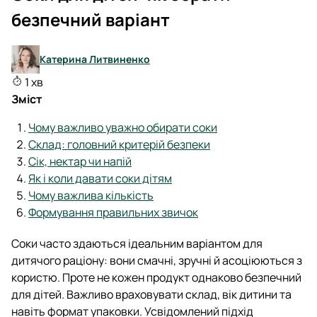
безпечний варіант
Катерина Литвиненко
1 хв
Зміст
Чому важливо уважно обирати соки
Склад: головний критерій безпеки
Сік, нектар чи напій
Як і коли давати соки дітям
Чому важлива кількість
Формування правильних звичок
Соки часто здаються ідеальним варіантом для
дитячого раціону: вони смачні, зручні й асоціюються з
користю. Проте не кожен продукт однаково безпечний
для дітей. Важливо враховувати склад, вік дитини та
навіть формат упаковки. Усвідомлений підхід