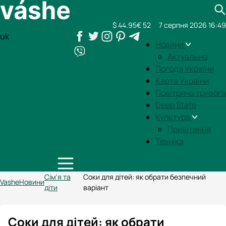
$ 44.95
€ 52
7 серпня 2026 16:49
uk
Новини
Актуально
Погода України
Карта України
Повітряна тривога
Deep State
Культура
Привітання
Техніка
Сім'я та
Соки для дітей: як обрати безпечний
Vashe
Новини
діти
варіант
Соки для дітей: як обрати