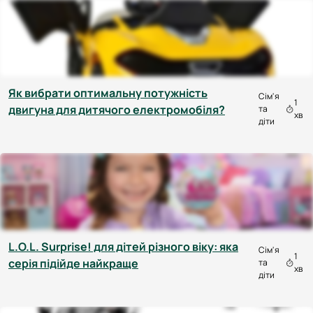
Як вибрати оптимальну потужність
Сім'я
1
двигуна для дитячого електромобіля?
та
хв
діти
L.O.L. Surprise! для дітей різного віку: яка
Сім'я
1
серія підійде найкраще
та
хв
діти