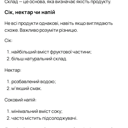
Склад — це основа, яка визначає якість продукту.
Сік, нектар чи напій
Не всі продукти однакові, навіть якщо виглядають
схоже. Важливо розуміти різницю.
Сік:
найбільший вміст фруктової частини;
більш натуральний склад.
Нектар:
розбавлений водою;
м’якший смак.
Соковий напій:
мінімальний вміст соку;
часто містить підсолоджувачі.