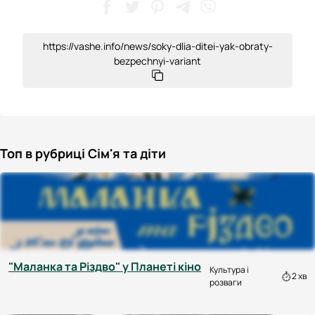
https://vashe.info/news/soky-dlia-ditei-yak-obraty-
bezpechnyi-variant
Топ в рубриці Сім'я та діти
"Маланка та Різдво" у Планеті кіно
Культура і
2 хв
розваги