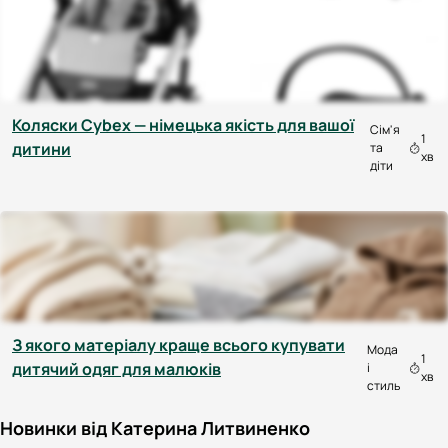
Коляски Cybex — німецька якість для вашої
Сім'я
1
дитини
та
хв
діти
З якого матеріалу краще всього купувати
Мода
1
дитячий одяг для малюків
і
хв
стиль
Новинки від Катерина Литвиненко