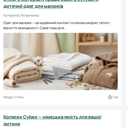
дитячий одяг для малюків
Катерина Литвиненко
Одяг для малюка — це щоденний контакт із ніжною шкірою, тепло і
відчуття захищеності. Саме тому до в...
Мода і стиль
1 хв
Коляски Cybex — німецька якість для вашої
дитини