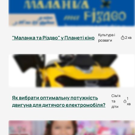
Культура і
"Маланка та Різдво" у Планеті кіно
2 хв
розваги
Сім'я
Як вибрати оптимальну потужність
1
та
хв
двигуна для дитячого електромобіля?
діти