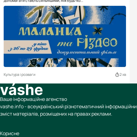
допомагати стають сильнішими, ніж будь-ко...
Культура і розваги
2 хв
Ваше інформаційне агенство
vashe.info - всеукраїнський різнотематичний інформаційний
зміст матеріалів, розміщених на правах реклами.
Корисне