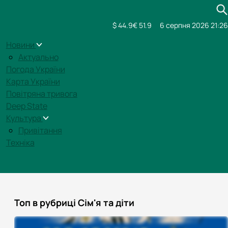
$ 44.9
€ 51.9
6 серпня 2026 21:26
Новини
Актуально
Погода України
Карта України
Повітряна тривога
Deep State
Культура
Привітання
Техніка
Топ в рубриці Сім'я та діти