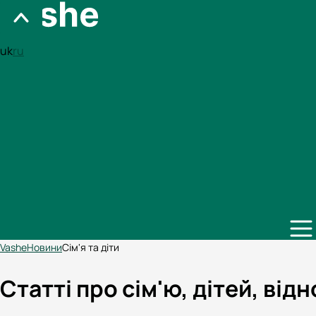
uk
ru
Vashe
Новини
Сім'я та діти
Статті про сім'ю, дітей, від