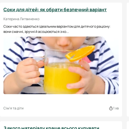
Соки для дітей: як обрати безпечний варіант
Катерина Литвиненко
Соки часто здаються ідеальним варіантом для дитячого раціону:
вони смачні, зручні й асоціюються з ко...
Сім'я та діти
1 хв
З якого матеріалу краще всього купувати