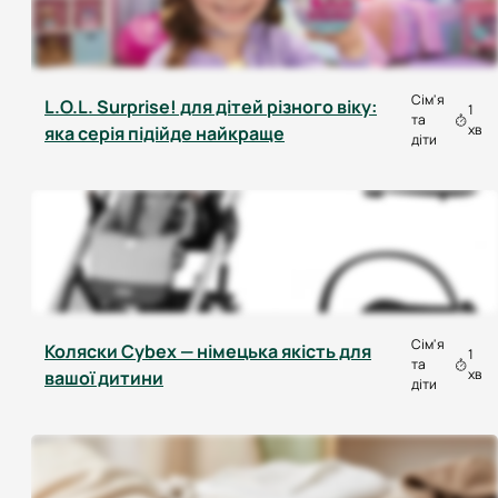
Сім'я
L.O.L. Surprise! для дітей різного віку:
1
та
хв
яка серія підійде найкраще
діти
Сім'я
Коляски Cybex — німецька якість для
1
та
хв
вашої дитини
діти