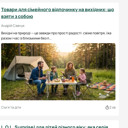
Товари для сімейного відпочинку на вихідних: що
взяти з собою
Андрій Савчук
Вихідні на природі — це завжди про прості радості: свіже повітря, їжа
разом і час із близькими без п...
Сім'я та діти
2 хв
L.O.L. Surprise! для дітей різного віку: яка серія