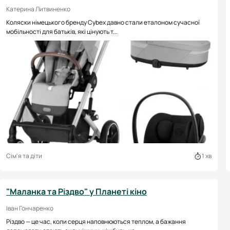
Катерина Литвиненко
Коляски німецького бренду Cybex давно стали еталоном сучасної
мобільності для батьків, які цінують т...
Сім'я та діти
1 хв
"Маланка та Різдво" у Планеті кіно
Іван Гончаренко
Різдво — це час, коли серця наповнюються теплом, а бажання