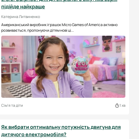
підійде найкраще
Катерина Литвиненко
Американський виробник іграшок Micro Games of America активно
розвивається, пропонуючи дітям нові ці...
Сім'я та діти
1 хв
Як вибрати оптимальну потужність двигуна для
дитячого електромобіля?