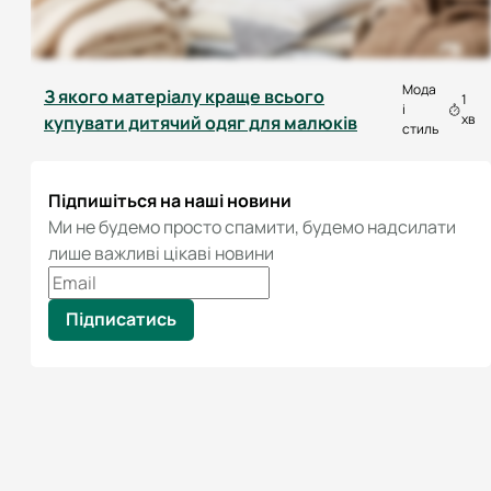
Мода
З якого матеріалу краще всього
1
і
хв
купувати дитячий одяг для малюків
стиль
Підпишіться на наші новини
Ми не будемо просто спамити, будемо надсилати
лише важливі цікаві новини
Підписатись