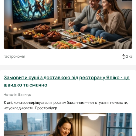
Гастрономія
2 хв
Замовити суші з доставкою від ресторану Япіко - це
швидко та смачно
Наталія Шевчук
Є дні, коли все вирішується простим бажанням — не готувати, не чекати,
не ускладнювати. Просто відкр...