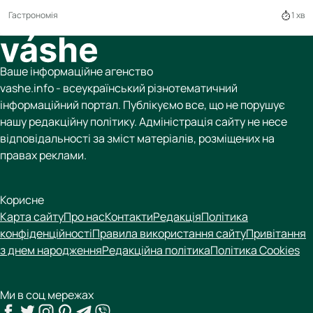
Гастрономія
1 хв
Ваше інформаційне агенство
vashe.info - всеукраїнський різнотематичний
інформаційний портал. Публікуємо все, що не порушує
нашу редакційну політику. Адміністрація сайту не несе
відповідальності за зміст матеріалів, розміщених на
правах реклами.
Корисне
Карта сайту
Про нас
Контакти
Редакція
Політика
конфіденційності
Правила використання сайту
Привітання
з днем народження
Редакційна політика
Політика Cookies
Ми в соц мережах