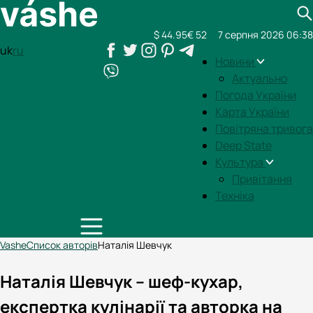
$ 44.95
€ 52
7 серпня 2026 06:38
uk
ru
Новини
Актуально
Погода України
Карта України
Повітряна тривога
Deep State
Культура
Привітання
Техніка
Vashe
Список авторів
Наталія Шевчук
Наталія Шевчук – шеф-кухар,
експертка кулінарії та авторка на