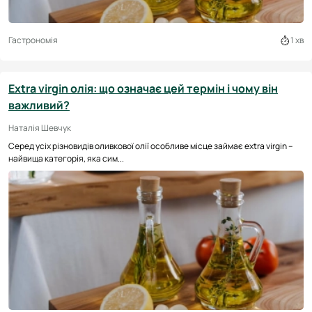
Гастрономія
1 хв
Extra virgin олія: що означає цей термін і чому він
важливий?
Наталія Шевчук
Серед усіх різновидів оливкової олії особливе місце займає extra virgin –
найвища категорія, яка сим...