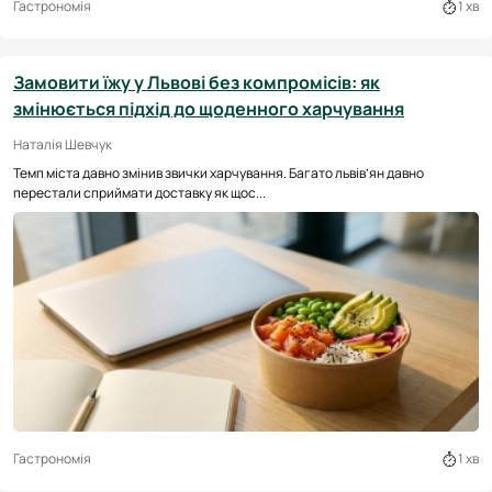
Гастрономія
1 хв
Замовити їжу у Львові без компромісів: як
змінюється підхід до щоденного харчування
Наталія Шевчук
Темп міста давно змінив звички харчування. Багато львів’ян давно
перестали сприймати доставку як щос...
Гастрономія
1 хв