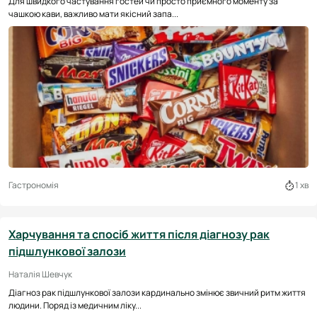
Для швидкого частування гостей чи просто приємного моменту за
чашкою кави, важливо мати якісний запа...
Гастрономія
1 хв
Харчування та спосіб життя після діагнозу рак
підшлункової залози
Наталія Шевчук
Діагноз рак підшлункової залози кардинально змінює звичний ритм життя
людини. Поряд із медичним ліку...