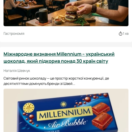
Гастрономія
1 хв
Міжнародне визнання Millennium – український
шоколад, який підкорив понад 30 країн світу
Наталія Шевчук
Світовий ринок шоколаду — це простір жорсткої конкуренції, де
десятиліттями домінують бренди зі Швей...