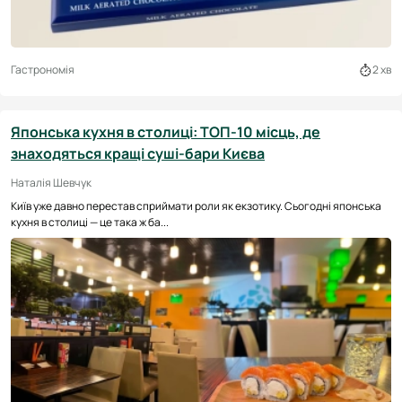
Гастрономія
2 хв
Японська кухня в столиці: ТОП-10 місць, де
знаходяться кращі суші-бари Києва
Наталія Шевчук
Київ уже давно перестав сприймати роли як екзотику. Сьогодні японська
кухня в столиці — це така ж ба...