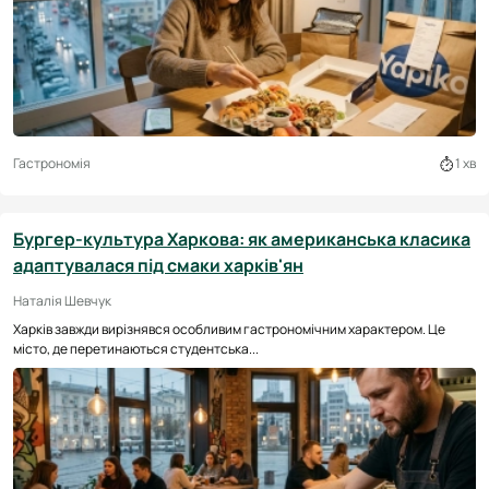
Гастрономія
1 хв
Бургер-культура Харкова: як американська класика
адаптувалася під смаки харків'ян
Наталія Шевчук
Харків завжди вирізнявся особливим гастрономічним характером. Це
місто, де перетинаються студентська...