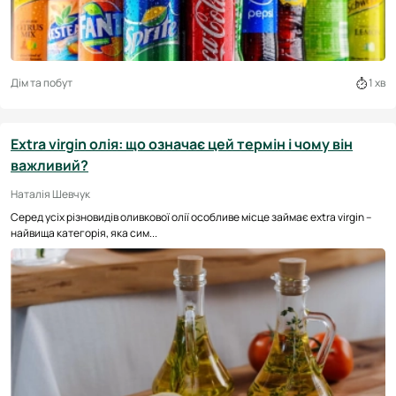
Дім та побут
1 хв
Extra virgin олія: що означає цей термін і чому він
важливий?
Наталія Шевчук
Серед усіх різновидів оливкової олії особливе місце займає extra virgin –
найвища категорія, яка сим...