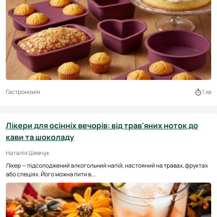
Гастрономія
1 хв
Лікери для осінніх вечорів: від трав'яних ноток до
кави та шоколаду
Наталія Шевчук
Лікер — підсолоджений алкогольний напій, настояний на травах, фруктах
або спеціях. Його можна пити в...