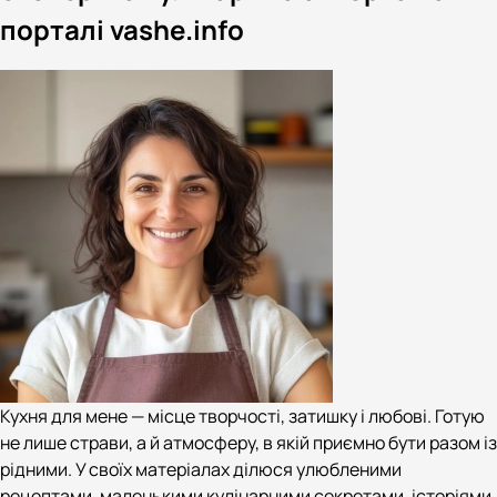
порталі vashe.info
Кухня для мене — місце творчості, затишку і любові. Готую
не лише страви, а й атмосферу, в якій приємно бути разом із
рідними. У своїх матеріалах ділюся улюбленими
рецептами, маленькими кулінарними секретами, історіями