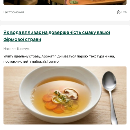
Гастрономія
1 хв
Як вода впливає на довершеність смаку вашої
фірмової страви
Наталія Шевчук
Уявіть ідеальну страву. Аромат піднімається парою, текстура ніжна,
посмак чистий і глибокий. І рапто...