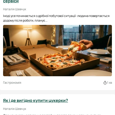
сервіси
Наталія Шевчук
Іноді усе починається з дрібної побутової ситуації: людина повертається
додому після роботи, планує...
Гастрономія
1 хв
Як і де вигідно купити цукерки?
Наталія Шевчук