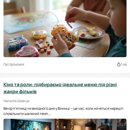
Гастрономія
1 хв
Кіно та роли: підбираємо ідеальне меню під різні
жанри фільмів
Наталія Шевчук
Вечір п'ятниці чи вихідного дня у Вінниці — це час, коли хочеться нарешті
сповільнити шалений темп,...