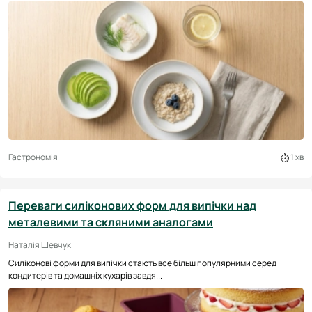
Гастрономія
1 хв
Переваги силіконових форм для випічки над
металевими та скляними аналогами
Наталія Шевчук
Силіконові форми для випічки стають все більш популярними серед
кондитерів та домашніх кухарів завдя...