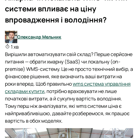
системи впливає на ціну
впровадження і володіння?
Олександр Мельник
1 хв
Вирішили автоматизувати свій склад? Перше серйозне
питання — обрати хмарну (SaaS) чи локальну (on-
premise) WMS-систему. Це не просто технічний вибір, а
фінансове рішення, яке визначить ваші витрати на
роки вперед. Щоб правильно
wms система управління
складами купити
, потрібно враховувати не лише
початкові витрати, а й сукупну вартість володіння.
Тому перш ніж аналізувати, які wms системи ціна є
найпривабливішою, давайте розберемося, як працює
вартість в обох моделях.