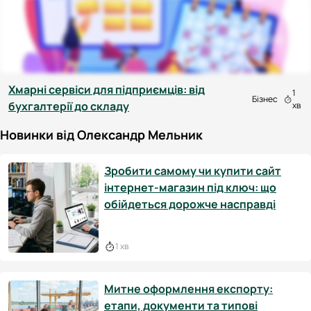
Хмарні сервіси для підприємців: від
1
Бізнес
бухгалтерії до складу
хв
Новинки від Олександр Мельник
Зробити самому чи купити сайт
інтернет-магазин під ключ: що
обійдеться дорожче насправді
1 хв
Митне оформлення експорту:
етапи, документи та типові