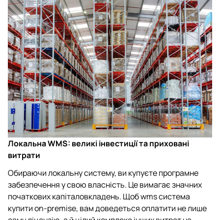
Локальна WMS: великі інвестиції та приховані
витрати
Обираючи локальну систему, ви купуєте програмне
забезпечення у свою власність. Це вимагає значних
початкових капіталовкладень. Щоб wms система
купити on-premise, вам доведеться оплатити не лише
саму ліцензію, а й цілий комплекс інших витрат на