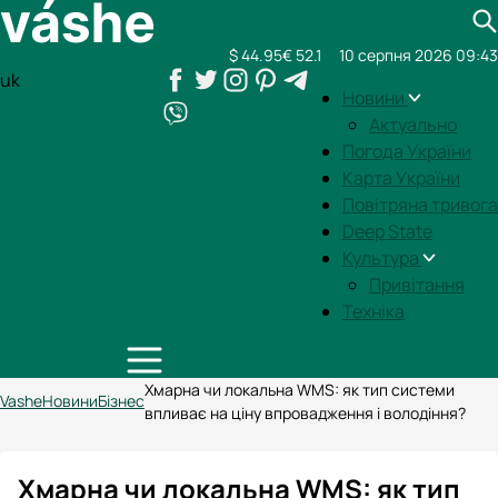
$ 44.95
€ 52.1
10 серпня 2026 09:43
uk
Новини
Актуально
Погода України
Карта України
Повітряна тривога
Deep State
Культура
Привітання
Техніка
Хмарна чи локальна WMS: як тип системи
Vashe
Новини
Бізнес
впливає на ціну впровадження і володіння?
Хмарна чи локальна WMS: як тип