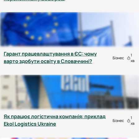
Гарант працевлаштування в ЄС: чому
1
Бізнес
варто здобути освіту в Словаччині?
хв
Як працює логістична компанія: приклад
1
Бізнес
Ekol Logistics Ukraine
хв