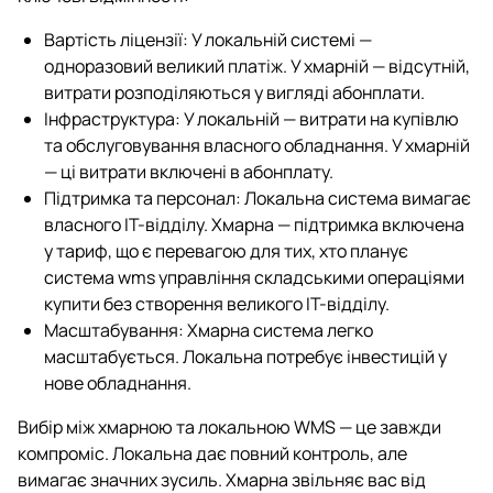
Вартість ліцензії: У локальній системі —
одноразовий великий платіж. У хмарній — відсутній,
витрати розподіляються у вигляді абонплати.
Інфраструктура: У локальній — витрати на купівлю
та обслуговування власного обладнання. У хмарній
— ці витрати включені в абонплату.
Підтримка та персонал: Локальна система вимагає
власного IT-відділу. Хмарна — підтримка включена
у тариф, що є перевагою для тих, хто планує
система wms управління складськими операціями
купити без створення великого ІТ-відділу.
Масштабування: Хмарна система легко
масштабується. Локальна потребує інвестицій у
нове обладнання.
Вибір між хмарною та локальною WMS — це завжди
компроміс. Локальна дає повний контроль, але
вимагає значних зусиль. Хмарна звільняє вас від