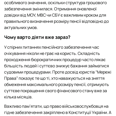
особливого значення, оскільки структура грошового
забезпечення змінилася. Отримання оновленої
довідки від МОУ, МВС чи СБУ є важливим кроком для
правильного визначення розміру пенсії відповідно до
актуальних умов.
Чому варто діяти вже зараз?
У спірних питаннях пенсійного забезпечення час
очікування ніколи не грає на користь. Складність
проходження бюрократичних процедур часто лякає
більшість людей і суттєво знижує бажання займатися
судовими процедурами. Проте досвід юристів “Мережі
Права” показує те що ті, хто наважуються на зняття
обмеження максимального розміру пенсії, отримують
суттєве покращення свого фінансового стану вже за
кілька місяців.
Важливо пам’ятати, що право військовослужбовця на
гідне забезпечення закріплено в Конституції України. А