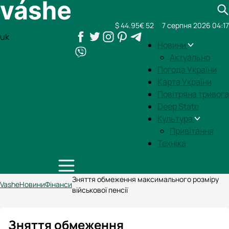
$ 44.95
€ 52
7 серпня 2026 04:17
uk
Новини
Актуально
Погода України
Карта України
Повітряна тривога
Deep State
Культура
Привітання
Техніка
Зняття обмеження максимального розміру
Vashe
Новини
Фінанси
військової пенсії
Зняття обмеження