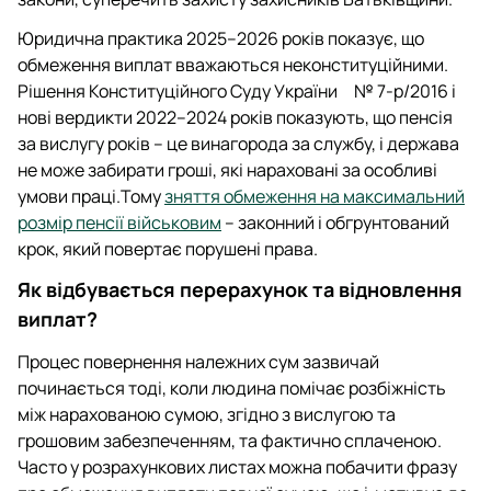
Юридична практика 2025–2026 років показує, що
обмеження виплат вважаються неконституційними.
Рішення Конституційного Суду України № 7-р/2016 і
нові вердикти 2022–2024 років показують, що пенсія
за вислугу років – це винагорода за службу, і держава
не може забирати гроші, які нараховані за особливі
умови праці.Тому
зняття обмеження на максимальний
розмір пенсії військовим
– законний і обгрунтований
крок, який повертає порушені права.
Як відбувається перерахунок та відновлення
виплат?
Процес повернення належних сум зазвичай
починається тоді, коли людина помічає розбіжність
між нарахованою сумою, згідно з вислугою та
грошовим забезпеченням, та фактично сплаченою.
Часто у розрахункових листах можна побачити фразу