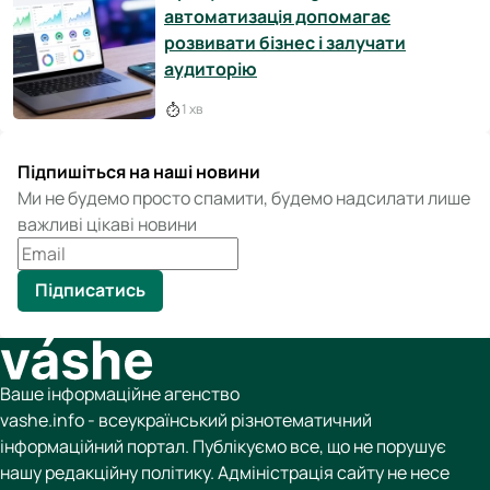
автоматизація допомагає
розвивати бізнес і залучати
аудиторію
1 хв
Підпишіться на наші новини
Ми не будемо просто спамити, будемо надсилати лише
важливі цікаві новини
Підписатись
Ваше інформаційне агенство
vashe.info - всеукраїнський різнотематичний
інформаційний портал. Публікуємо все, що не порушує
нашу редакційну політику. Адміністрація сайту не несе