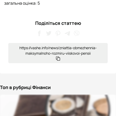
загальна оцінка:
5
Поділіться статтею
https://vashe.info/news/zniattia-obmezhennia-
maksymalnoho-rozmiru-viiskovoi-pensii
Топ в рубриці Фінанси