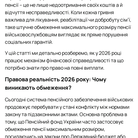
пенсії – це не лише недоотримання своїх коштів а й
відчуття несправедливості. Коли кожна гривня
важлива для лікування, реабілітації чи добробуту сім’ї,
таке штучне обмеження максимального розміру пенсії
військовослужбовцям виглядає як пряме порушення
соціальних гарантій.
У цій статті ми детально розберемо, як у 2026 році
працює механізм фінансової справедливості та що
потрібно знати про право на повні виплати.
Правова реальність 2026 року: Чому
виникають обмеження?
Сьогодні система пенсійного забезпечення військових
продовжує перебувати у стані конфлікту між нормами
закону та підзаконними актами. Основна проблема в
тому, що Пенсійний фонд України часто застосовує
обмеження пенсії максимальним розміром,
посилаючись на закони про Державний бюджет або