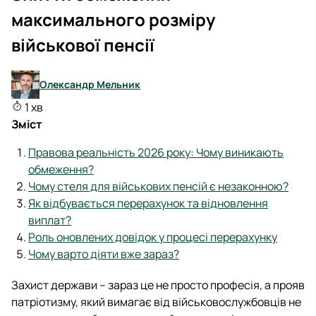
максимального розміру
військової пенсії
Олександр Мельник
1 хв
Зміст
Правова реальність 2026 року: Чому виникають
обмеження?
Чому стеля для військових пенсій є незаконною?
Як відбувається перерахунок та відновлення
виплат?
Роль оновлених довідок у процесі перерахунку
Чому варто діяти вже зараз?
Захист держави – зараз це не просто професія, а прояв
патріотизму, який вимагає від військовослужбовців не