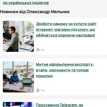
до українських ініціатив
Новинки від Олександр Мельник
Зробити самому чи купити сайт
інтернет-магазин під ключ: що
обійдеться дорожче насправді
1 хв
Митне оформлення експорту:
етапи, документи та типові
помилки
1 хв
Просування Telegram: як