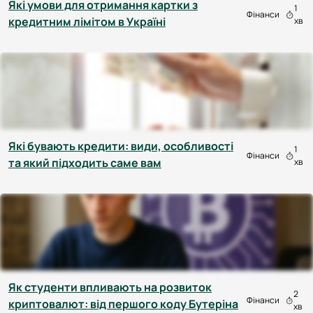
Які умови для отримання картки з
1
Фінанси
кредитним лімітом в Україні
хв
Які бувають кредити: види, особливості
1
Фінанси
та який підходить саме вам
хв
Як студенти впливають на розвиток
2
Фінанси
криптовалют: від першого коду Бутеріна
хв