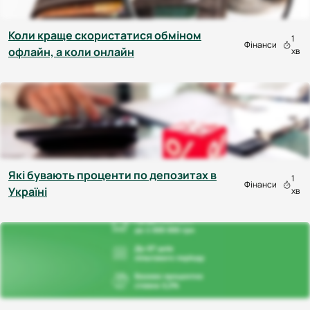
Коли краще скористатися обміном
1
Фінанси
офлайн, а коли онлайн
хв
Які бувають проценти по депозитах в
1
Фінанси
Україні
хв