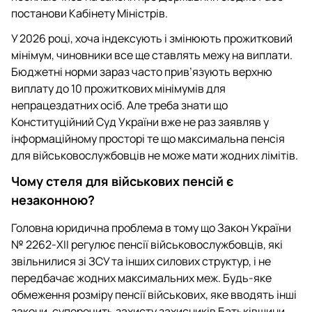
постанови Кабінету Міністрів.
У 2026 році, хоча індексують і змінюють прожитковий
мінімум, чиновники все ще ставлять межу на виплати.
Бюджетні норми зараз часто прив’язують верхню
виплату до 10 прожиткових мінімумів для
непрацездатних осіб. Але треба знати що
Конституційний Суд України вже не раз заявляв у
інформаційному просторі те що максимальна пенсія
для військовослужбовців не може мати жодних лімітів.
Чому стеля для військових пенсій є
незаконною?
Головна юридична проблема в тому що Закон України
№ 2262‑XII регулює пенсії військовослужбовців, які
звільнилися зі ЗСУ та інших силових структур, і не
передбачає жодних максимальних меж. Будь‑яке
обмеження розміру пенсії військових, яке вводять інші
закони, суперечить захисту захисників Батьківщини.