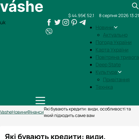
$ 44.95
€ 52.1
8 серпня 2026 13:21
uk
Новини
Актуально
Погода України
Карта України
Повітряна тривога
Deep State
Культура
Привітання
Техніка
Які бувають кредити: види, особливості та
Vashe
Новини
Фінанси
який підходить саме вам
Які бувають кредити: види,