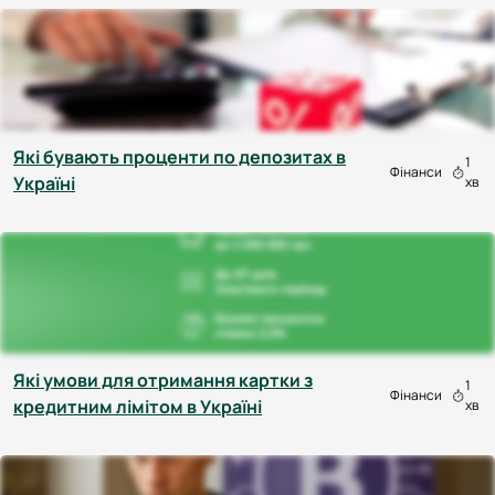
Які бувають проценти по депозитах в
1
Фінанси
Україні
хв
Які умови для отримання картки з
1
Фінанси
кредитним лімітом в Україні
хв