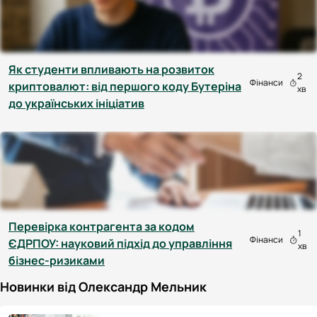
Як студенти впливають на розвиток
2
Фінанси
криптовалют: від першого коду Бутеріна
хв
до українських ініціатив
Перевірка контрагента за кодом
1
Фінанси
ЄДРПОУ: науковий підхід до управління
хв
бізнес-ризиками
Новинки від Олександр Мельник