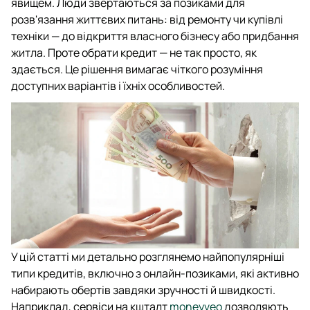
явищем. Люди звертаються за позиками для
розв'язання життєвих питань: від ремонту чи купівлі
техніки — до відкриття власного бізнесу або придбання
житла. Проте обрати кредит — не так просто, як
здається. Це рішення вимагає чіткого розуміння
доступних варіантів і їхніх особливостей.
У цій статті ми детально розглянемо найпопулярніші
типи кредитів, включно з онлайн-позиками, які активно
набирають обертів завдяки зручності й швидкості.
Наприклад, сервіси на кшталт
moneyveo
дозволяють