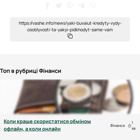
https://vashe.info/news/yaki-buvaiut-kredyty-vydy-
osoblyvosti-ta-yakyi-pidkhodyt-same-vam
Топ в рубриці Фінанси
Коли краще скористатися обміном
1
Фінанси
офлайн, а коли онлайн
хв