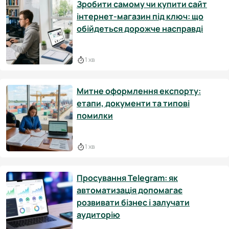
Зробити самому чи купити сайт
інтернет-магазин під ключ: що
обійдеться дорожче насправді
1 хв
Митне оформлення експорту:
етапи, документи та типові
помилки
1 хв
Просування Telegram: як
автоматизація допомагає
розвивати бізнес і залучати
аудиторію