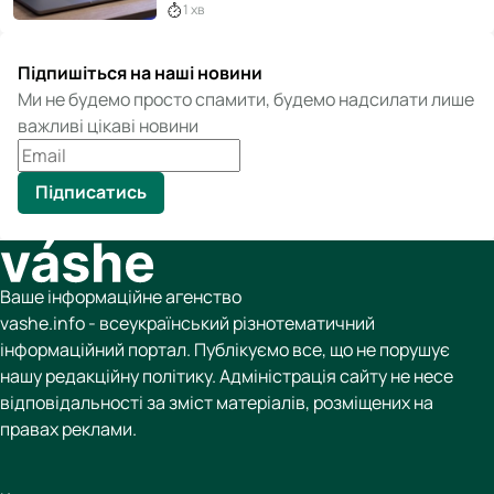
1 хв
Підпишіться на наші новини
Ми не будемо просто спамити, будемо надсилати лише
важливі цікаві новини
Підписатись
Ваше інформаційне агенство
vashe.info - всеукраїнський різнотематичний
інформаційний портал. Публікуємо все, що не порушує
нашу редакційну політику. Адміністрація сайту не несе
відповідальності за зміст матеріалів, розміщених на
правах реклами.