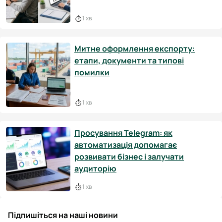
1 хв
Митне оформлення експорту:
етапи, документи та типові
помилки
1 хв
Просування Telegram: як
автоматизація допомагає
розвивати бізнес і залучати
аудиторію
1 хв
Підпишіться на наші новини