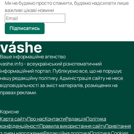
Ми не будемо просто спамити, будемо надсилати лише
важливі цікаві новини
Підписатись
Ваше інформаційне агенство
vashe.info - всеукраїнський різнотематичний
інформаційний портал. Публікуємо все, що не порушує
нашу редакційну політику. Адміністрація сайту не несе
відповідальності за зміст матеріалів, розміщених на
правах реклами.
Корисне
Карта сайту
Про нас
Контакти
Редакція
Політика
конфіденційності
Правила використання сайту
Привітання
з днем народження
Редакційна політика
Політика Cookies