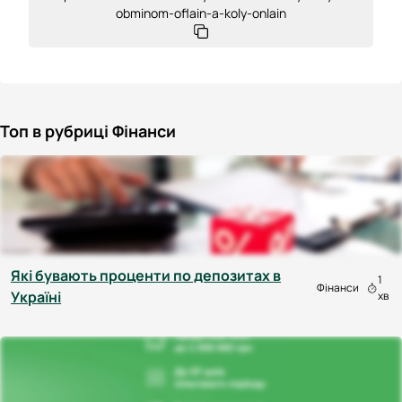
obminom-oflain-a-koly-onlain
Топ в рубриці Фінанси
Які бувають проценти по депозитах в
1
Фінанси
Україні
хв