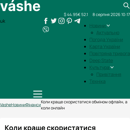
$ 44.95
€ 52.1
8 серпня 2026 10:17
uk
Новини
Актуально
Погода України
Карта України
Повітряна тривога
Deep State
Культура
Привітання
Техніка
Коли краще скористатися обміном офлайн, а
Vashe
Новини
Фінанси
коли онлайн
Коли краще скористатися