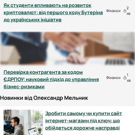
Як студенти впливають на розвиток
2
Фінанси
криптовалют: від першого коду Бутеріна
хв
до українських ініціатив
Перевірка контрагента за кодом
1
Фінанси
ЄДРПОУ: науковий підхід до управління
хв
бізнес-ризиками
Новинки від Олександр Мельник
Зробити самому чи купити сайт
інтернет-магазин під ключ: що
обійдеться дорожче насправді