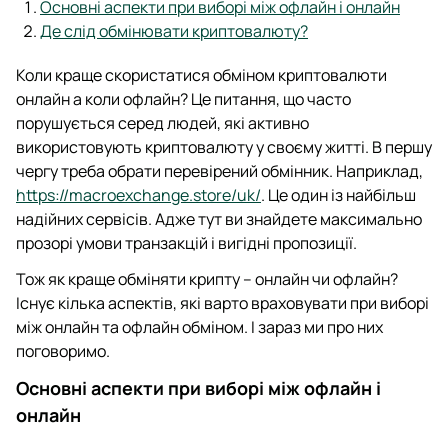
Основні аспекти при виборі між офлайн і онлайн
Де слід обмінювати криптовалюту?
Коли краще скористатися обміном криптовалюти
онлайн а коли офлайн? Це питання, що часто
порушується серед людей, які активно
використовують криптовалюту у своєму житті. В першу
чергу треба обрати перевірений обмінник. Наприклад,
https://macroexchange.store/uk/
. Це один із найбільш
надійних сервісів. Адже тут ви знайдете максимально
прозорі умови транзакцій і вигідні пропозиції.
Тож як краще обміняти крипту – онлайн чи офлайн?
Існує кілька аспектів, які варто враховувати при виборі
між онлайн та офлайн обміном. І зараз ми про них
поговоримо.
Основні аспекти при виборі між офлайн і
онлайн