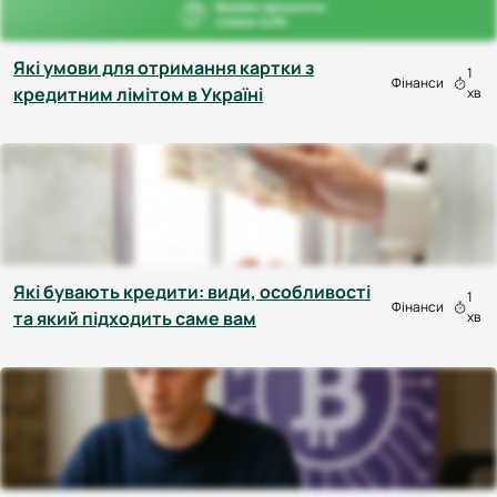
Які умови для отримання картки з
1
Фінанси
кредитним лімітом в Україні
хв
Які бувають кредити: види, особливості
1
Фінанси
та який підходить саме вам
хв