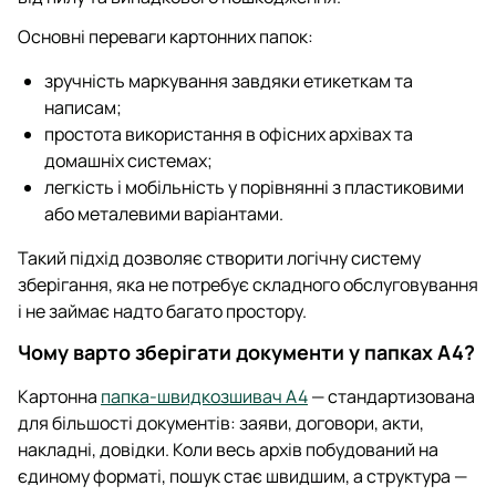
Основні переваги картонних папок:
зручність маркування завдяки етикеткам та
написам;
простота використання в офісних архівах та
домашніх системах;
легкість і мобільність у порівнянні з пластиковими
або металевими варіантами.
Такий підхід дозволяє створити логічну систему
зберігання, яка не потребує складного обслуговування
і не займає надто багато простору.
Чому варто зберігати документи у папках А4?
Картонна
папка-швидкозшивач А4
— стандартизована
для більшості документів: заяви, договори, акти,
накладні, довідки. Коли весь архів побудований на
єдиному форматі, пошук стає швидшим, а структура —