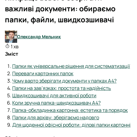
важливі документи: обираємо
папки, файли, швидкозшивачі
Олександр Мельник
1 хв
Зміст
Папки як універсальне рішення для систематизації
Переваги картонних папок
Чому варто зберігати документи у папках А4?
Папки на зав’язках: простота та надійність
Швидкозшивачі для активної роботи
Коли зручна папка-швидкозшивач А4?
Папка-обкладинка картонна: естетика та порядок
Папки для архіву: зберігаємо надовго
Для щоденної офісної роботи: ділові папки картонні