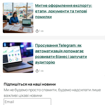
Митне оформлення експорту:
етапи, документи та типові
помилки
1 хв
Просування Telegram: як
автоматизація допомагає
розвивати бізнес і залучати
аудиторію
1 хв
Підпишіться на наші новини
Ми не будемо просто спамити, будемо надсилати лише
важливі цікаві новини