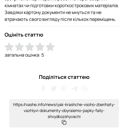
кімнатах чи підготовки короткострокових матеріалів.
Завдяки картону документи не мнуться та не
втрачають свого вигляду після кількох переміщень.
Оцініть статтю
загальна оцінка:
5
Поділіться статтею
https://vashe.info/news/yak-krashche-vsoho-zberihaty-
vazhlyvi-dokumenty-obyraiemo-papky-faily-
shvydkozshyvachi