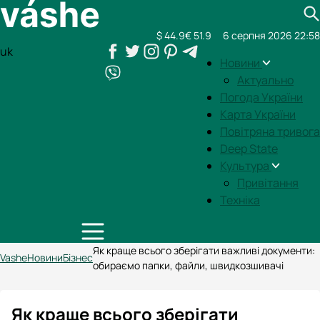
$ 44.9
€ 51.9
6 серпня 2026 22:58
uk
Новини
Актуально
Погода України
Карта України
Повітряна тривога
Deep State
Культура
Привітання
Техніка
Як краще всього зберігати важливі документи:
Vashe
Новини
Бізнес
обираємо папки, файли, швидкозшивачі
Як краще всього зберігати