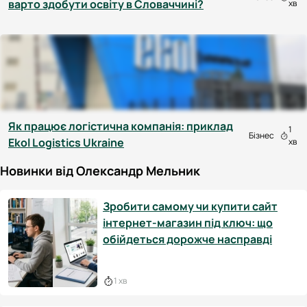
варто здобути освіту в Словаччині?
хв
Як працює логістична компанія: приклад
1
Бізнес
Ekol Logistics Ukraine
хв
Новинки від Олександр Мельник
Зробити самому чи купити сайт
інтернет-магазин під ключ: що
обійдеться дорожче насправді
1 хв