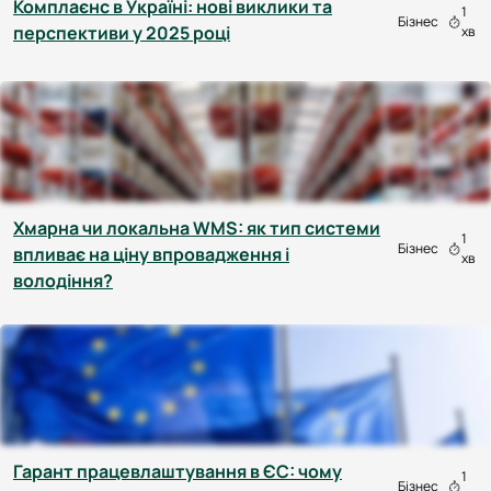
Комплаєнс в Україні: нові виклики та
1
Бізнес
перспективи у 2025 році
хв
Хмарна чи локальна WMS: як тип системи
1
Бізнес
впливає на ціну впровадження і
хв
володіння?
Гарант працевлаштування в ЄС: чому
1
Бізнес