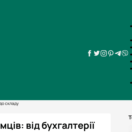
 до складу
Т
мців: від бухгалтерії