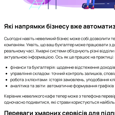
Які напрямки бізнесу вже автоматиз
Сьогодні навіть невеликий бізнес може собі дозволити те
компаніям. Уявіть, що ваш бухгалтер може працювати з дом
реальному часі. Хмарні системи об'єднують різні відділи
актуальною інформацією. Ось як це працює на практиці:
фінанси та бухгалтерія: щоденне відстеження доходів
управління складом: точний контроль залишків, сповіщ
робота з клієнтами: історія замовлень, уподобання кл
аналітика та звіти: автоматичне формування графіків 
Керівник невеликого кафе тепер може з телефона перевіри
одночасно подивитися, які страви користуються найбіл
Переваги хмарних сервісів для під