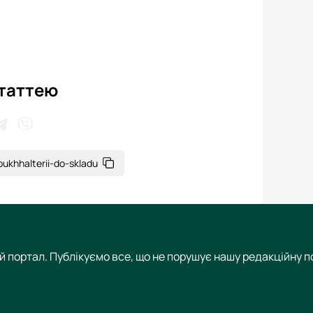
статтею
bukhhalterii-do-skladu
 портал. Публікуємо все, що не порушує нашу редакційну по