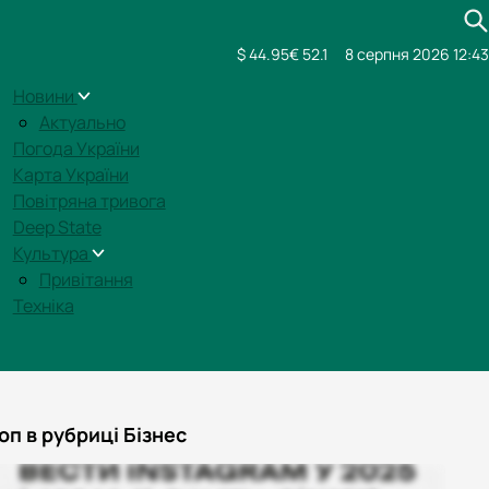
$ 44.95
€ 52.1
8 серпня 2026 12:43
Новини
Актуально
Погода України
Карта України
Повітряна тривога
Deep State
Культура
Привітання
Техніка
оп в рубриці Бізнес