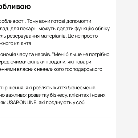
собливою
собливості. Тому вони готові допомогти
лад, для пекарні можуть додати функцію обліку
уль резервування матеріалів. Це не просто
жного клієнта.
ономія часу та нервів. "Мені більше не потрібно
еред очима: скільки продали, які товари
аженнями власник невеликого господарського
сті рішення, які роблять життя бізнесменів
 важливо: розвитку бізнесу, клієнтах і нових
к USAP.ONLINE, які поєднують у собі