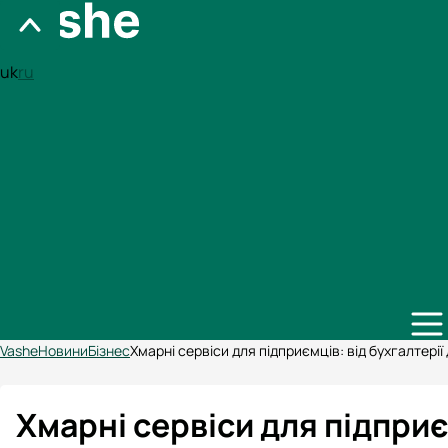
uk
ru
Vashe
Новини
Бізнес
Хмарні сервіси для підприємців: від бухгалтерії
Хмарні сервіси для підприє