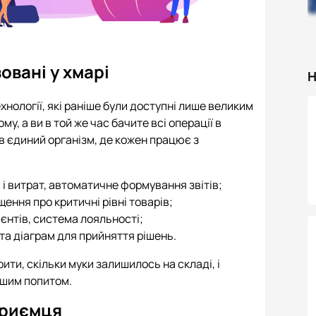
овані у хмарі
Н
хнології, які раніше були доступні лише великим
у, а ви в той же час бачите всі операції в
 в єдиний організм, де кожен працює з
 і витрат, автоматичне формування звітів;
ення про критичні рівні товарів;
ієнтів, система лояльності;
та діаграм для прийняття рішень.
ти, скільки муки залишилось на складі, і
ьшим попитом.
приємця