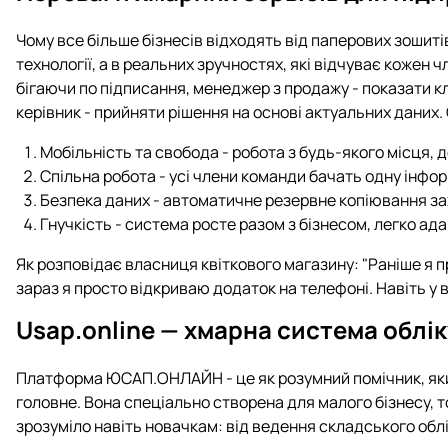
Чому все більше бізнесів відходять від паперових зошиті
технології, а в реальних зручностях, які відчуває кожен 
бігаючи по підписання, менеджер з продажу - показати кл
керівник - прийняти рішення на основі актуальних даних.
Мобільність та свобода - робота з будь-якого місця, д
Спільна робота - усі члени команди бачать одну інфо
Безпека даних - автоматичне резервне копіювання зах
Гнучкість - система росте разом з бізнесом, легко ада
Як розповідає власниця квіткового магазину: "Раніше я 
зараз я просто відкриваю додаток на телефоні. Навіть у в
Usap.online — хмарна система облік
Платформа ЮСАП.ОНЛАЙН - це як розумний помічник, яки
головне. Вона спеціально створена для малого бізнесу, т
зрозуміло навіть новачкам: від ведення складського обл