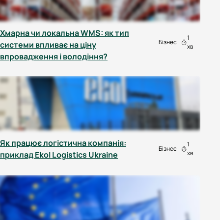
Хмарна чи локальна WMS: як тип
1
Бізнес
системи впливає на ціну
хв
впровадження і володіння?
Як працює логістична компанія:
1
Бізнес
хв
приклад Ekol Logistics Ukraine