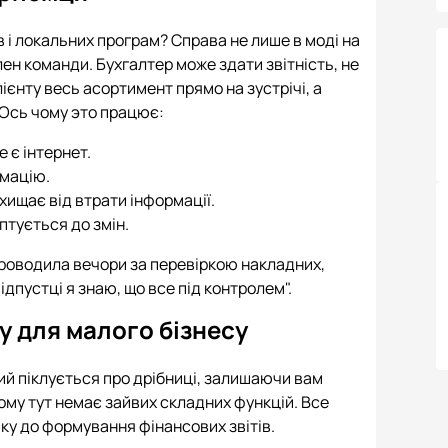
в і локальних програм? Справа не лише в моді на
член команди. Бухгалтер може здати звітність, не
ієнту весь асортимент прямо на зустрічі, а
 Ось чому это працює:
е є інтернет.
рмацію.
ищає від втрати інформації.
птується до змін.
проводила вечори за перевіркою накладних,
ідпустці я знаю, що все під контролем".
у для малого бізнесу
й піклується про дрібниці, залишаючи вам
ому тут немає зайвих складних функцій. Все
іку до формування фінансових звітів.