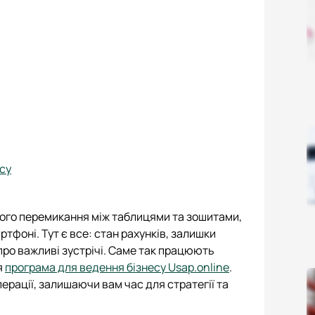
есу
ного перемикання між таблицями та зошитами,
тфоні. Тут є все: стан рахунків, залишки
 про важливі зустрічі. Саме так працюють
я
програма для ведення бізнесу Usap.online
.
перації, залишаючи вам час для стратегії та