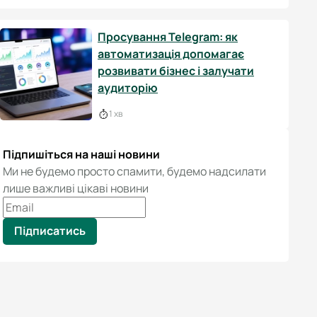
Просування Telegram: як
автоматизація допомагає
розвивати бізнес і залучати
аудиторію
1 хв
Підпишіться на наші новини
Ми не будемо просто спамити, будемо надсилати
лише важливі цікаві новини
Підписатись