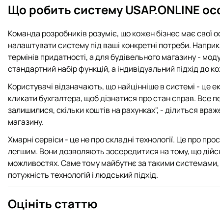
Що робить систему USAP.ONLINE о
Команда розробників розуміє, що кожен бізнес має свої о
налаштувати систему під ваші конкретні потреби. Наприк
термінів придатності, а для будівельного магазину - мод
стандартний набір функцій, а індивідуальний підхід до ко
Користувачі відзначають, що найцінніше в системі - це ек
кликати бухгалтера, щоб дізнатися про стан справ. Все п
залишилися, скільки коштів на рахунках", - ділиться вр
магазину.
Хмарні сервіси - це не про складні технології. Це про про
легшим. Вони дозволяють зосередитися на тому, що дійсно
можливостях. Саме тому майбутнє за такими системами, я
потужність технологій і людський підхід.
Оцініть статтю