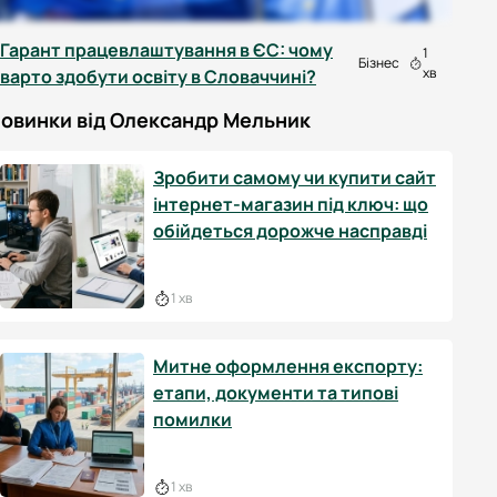
Гарант працевлаштування в ЄС: чому
1
Бізнес
хв
варто здобути освіту в Словаччині?
овинки від Олександр Мельник
Зробити самому чи купити сайт
інтернет-магазин під ключ: що
обійдеться дорожче насправді
1 хв
Митне оформлення експорту:
етапи, документи та типові
помилки
1 хв