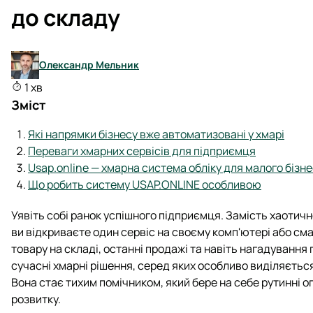
до складу
Олександр Мельник
1 хв
Зміст
Які напрямки бізнесу вже автоматизовані у хмарі
Переваги хмарних сервісів для підприємця
Usap.online — хмарна система обліку для малого бізн
Що робить систему USAP.ONLINE особливою
Уявіть собі ранок успішного підприємця. Замість хаотич
ви відкриваєте один сервіс на своєму комп'ютері або смар
товару на складі, останні продажі та навіть нагадування
сучасні хмарні рішення, серед яких особливо виділяєтьс
Вона стає тихим помічником, який бере на себе рутинні о
розвитку.