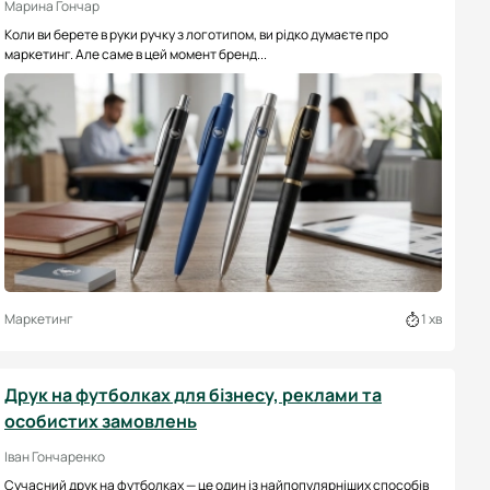
Марина Гончар
Коли ви берете в руки ручку з логотипом, ви рідко думаєте про
маркетинг. Але саме в цей момент бренд...
Маркетинг
1 хв
Друк на футболках для бізнесу, реклами та
особистих замовлень
Іван Гончаренко
Сучасний друк на футболках — це один із найпопулярніших способів