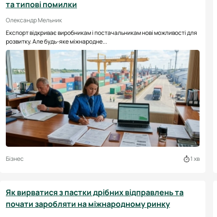
та типові помилки
Олександр Мельник
Експорт відкриває виробникам і постачальникам нові можливості для
розвитку. Але будь-яке міжнародне...
Бізнес
1 хв
Як вирватися з пастки дрібних відправлень та
почати заробляти на міжнародному ринку