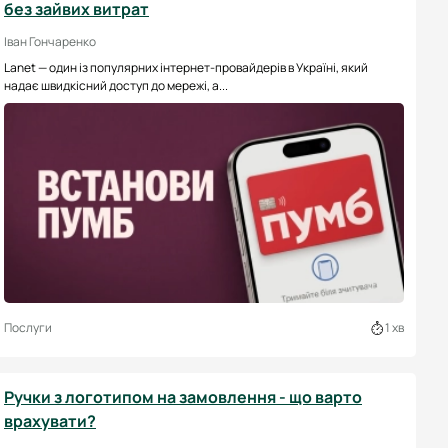
без зайвих витрат
Іван Гончаренко
Lanet — один із популярних інтернет-провайдерів в Україні, який
надає швидкісний доступ до мережі, а...
Послуги
1 хв
Ручки з логотипом на замовлення - що варто
врахувати?