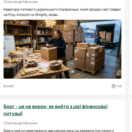
Олександр Мельник
Квартира типового українського підприємця, який продає свої товари
на Etsy, Amazon чи Shopify, зазви...
Бізнес
1 хв
Борг - це не вирок: як вийти з цієї фінансової
ситуації
Олександр Мельник
Борги здатні перетворити звичайний день на джерело постійного