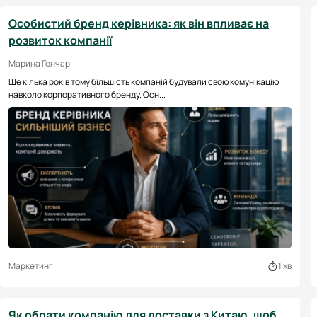
Особистий бренд керівника: як він впливає на
розвиток компанії
Марина Гончар
Ще кілька років тому більшість компаній будували свою комунікацію
навколо корпоративного бренду. Осн...
Маркетинг
1 хв
Як обрати компанію для доставки з Китаю, щоб