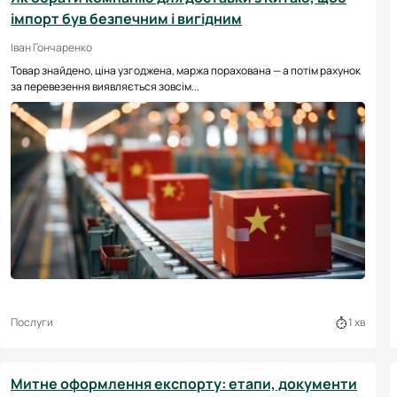
імпорт був безпечним і вигідним
Іван Гончаренко
Товар знайдено, ціна узгоджена, маржа порахована — а потім рахунок
за перевезення виявляється зовсім...
Послуги
1 хв
Митне оформлення експорту: етапи, документи