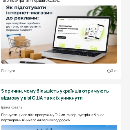
того, як витратити перший бюджет...
Послуги
3 хв
5 причин, чому більшість українців отримують
відмову у візі США та як їх уникнути
Ірина Коваль
Плануєте цього літа прогулянку Таймс–сквер, зустріч із бізнес-
партнерами в Чикаго чи велику подорож&...