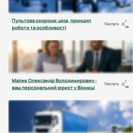
Пультова охорона: ціна, принцип
1
Послуги
хв
роботи та особливості
Малик Олександр Володимирович -
1
Послуги
хв
ваш персональний юрист у Вінниці