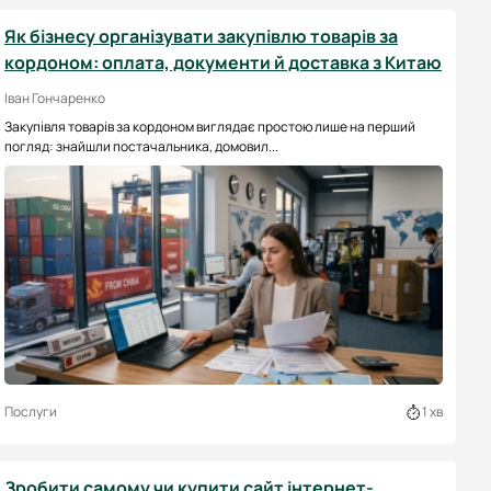
Як бізнесу організувати закупівлю товарів за
кордоном: оплата, документи й доставка з Китаю
Іван Гончаренко
Закупівля товарів за кордоном виглядає простою лише на перший
погляд: знайшли постачальника, домовил...
Послуги
1 хв
Зробити самому чи купити сайт інтернет-