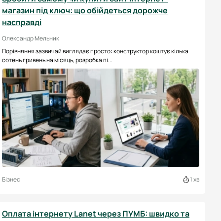
магазин під ключ: що обійдеться дорожче
насправді
Олександр Мельник
Порівняння зазвичай виглядає просто: конструктор коштує кілька
сотень гривень на місяць, розробка пі...
Бізнес
1 хв
Оплата інтернету Lanet через ПУМБ: швидко та