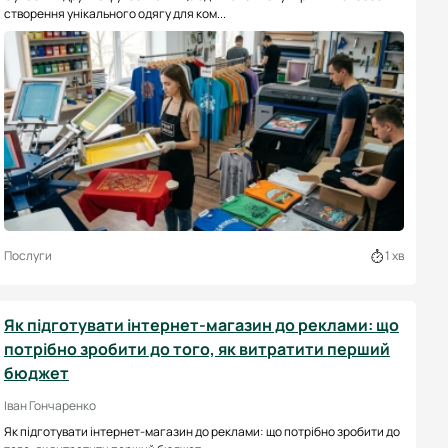
створення унікального одягу для ком...
Послуги
1 хв
Як підготувати інтернет-магазин до реклами: що
потрібно зробити до того, як витратити перший
бюджет
Іван Гончаренко
Як підготувати інтернет-магазин до реклами: що потрібно зробити до