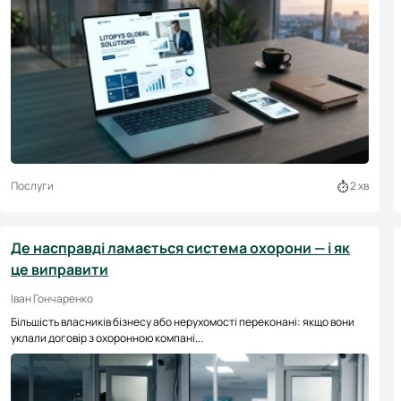
Послуги
2 хв
Де насправді ламається система охорони — і як
це виправити
Іван Гончаренко
Більшість власників бізнесу або нерухомості переконані: якщо вони
уклали договір з охоронною компані...