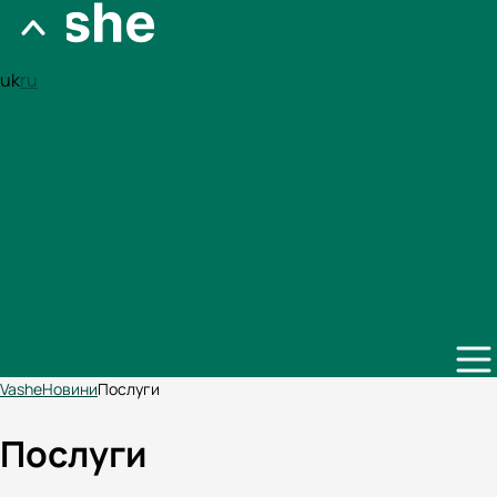
uk
ru
Vashe
Новини
Послуги
Послуги