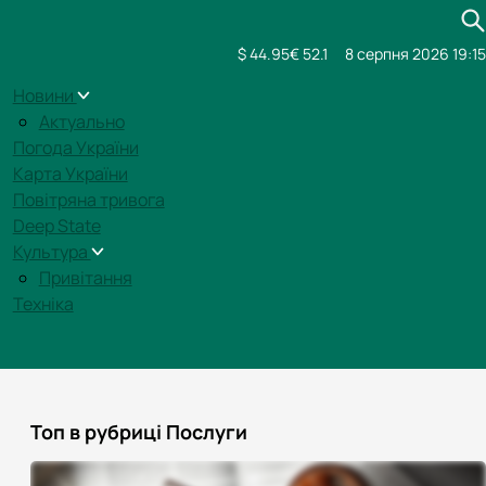
$ 44.95
€ 52.1
8 серпня 2026 19:15
Новини
Актуально
Погода України
Карта України
Повітряна тривога
Deep State
Культура
Привітання
Техніка
Топ в рубриці Послуги