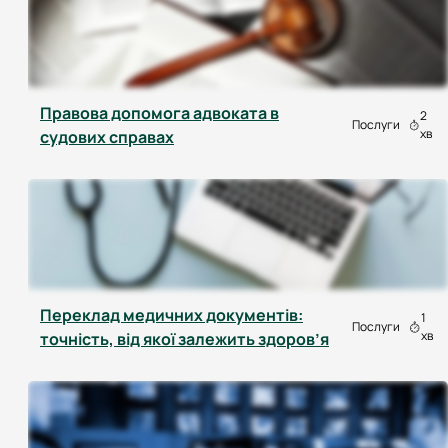
Правова допомога адвоката в
2
Послуги
хв
судових справах
Переклад медичних документів:
1
Послуги
хв
точність, від якої залежить здоров’я