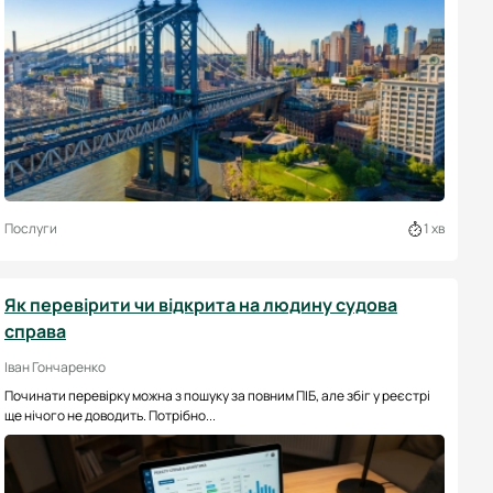
Послуги
1 хв
Як перевірити чи відкрита на людину судова
справа
Іван Гончаренко
Починати перевірку можна з пошуку за повним ПІБ, але збіг у реєстрі
ще нічого не доводить. Потрібно...