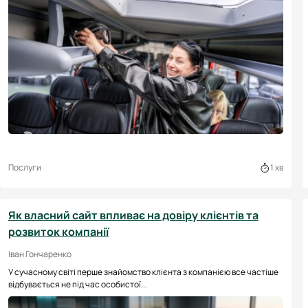
Послуги
1 хв
Як власний сайт впливає на довіру клієнтів та
розвиток компанії
Іван Гончаренко
У сучасному світі перше знайомство клієнта з компанією все частіше
відбувається не під час особистої...