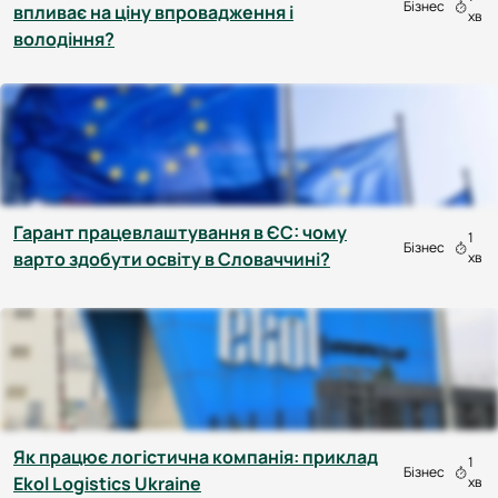
Бізнес
впливає на ціну впровадження і
хв
володіння?
Гарант працевлаштування в ЄС: чому
1
Бізнес
варто здобути освіту в Словаччині?
хв
Як працює логістична компанія: приклад
1
Бізнес
Ekol Logistics Ukraine
хв