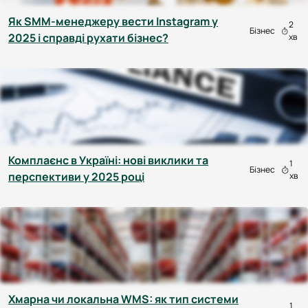
Як SMM-менеджеру вести Instagram у
2
Бізнес
2025 і справді рухати бізнес?
хв
Комплаєнс в Україні: нові виклики та
1
Бізнес
перспективи у 2025 році
хв
Хмарна чи локальна WMS: як тип системи
1