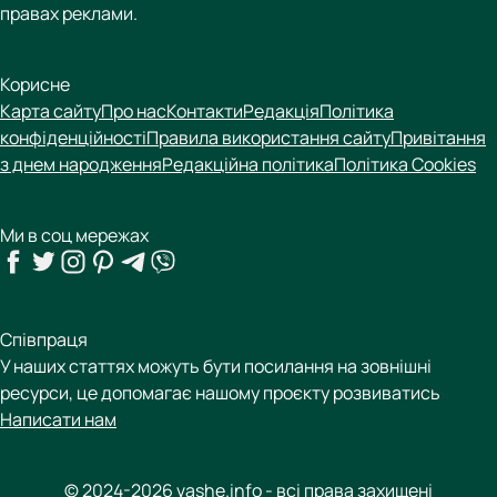
правах реклами.
Корисне
Карта сайту
Про нас
Контакти
Редакція
Політика
конфіденційності
Правила використання сайту
Привітання
з днем народження
Редакційна політика
Політика Cookies
Ми в соц мережах
Співпраця
У наших статтях можуть бути посилання на зовнішні
ресурси, це допомагає нашому проєкту розвиватись
Написати нам
© 2024-2026 vashe.info - всі права захищені