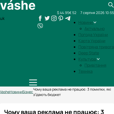
$ 44.95
€ 52
7 серпня 2026 10:55
uk
Новини
Актуально
Погода України
Карта України
Повітряна тривога
Deep State
Культура
Привітання
Техніка
Чому ваша реклама не працює: 3 помилки, які
Vashe
Новини
Бізнес
з’їдають бюджет
Чому ваша реклама не працює: 3