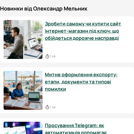
Новинки від Олександр Мельник
Зробити самому чи купити сайт
інтернет-магазин під ключ: що
обійдеться дорожче насправді
1 хв
Митне оформлення експорту:
етапи, документи та типові
помилки
1 хв
Просування Telegram: як
автоматизація допомагає