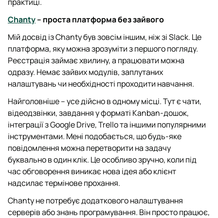
практиці.
Chanty
– проста платформа без зайвого
Мій досвід із Chanty був зовсім іншим, ніж зі Slack. Це
платформа, яку можна зрозуміти з першого погляду.
Реєстрація займає хвилину, а працювати можна
одразу. Немає зайвих модулів, заплутаних
налаштувань чи необхідності проходити навчання.
Найголовніше – усе дійсно в одному місці. Тут є чати,
відеодзвінки, завдання у форматі Kanban-дошок,
інтеграції з Google Drive, Trello та іншими популярними
інструментами. Мені подобається, що будь-яке
повідомлення можна перетворити на задачу
буквально в один клік. Це особливо зручно, коли під
час обговорення виникає нова ідея або клієнт
надсилає термінове прохання.
Chanty не потребує додаткового налаштування
серверів або знань програмування. Він просто працює,