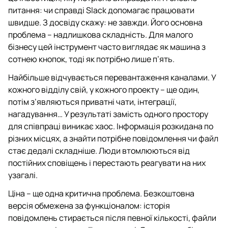
питання: чи справді Slack допомагає працювати
швидше. З досвіду скажу: не завжди. Його основна
проблема – надлишкова складність. Для малого
бізнесу цей інструмент часто виглядає як машина з
сотнею кнопок, тоді як потрібно лише п’ять.
Найбільше відчувається перевантаження каналами. У
кожного відділу свій, у кожного проекту – ще один,
потім з’являються приватні чати, інтеграції,
нагадування… У результаті замість одного простору
для співпраці виникає хаос. Інформація розкидана по
різних місцях, а знайти потрібне повідомлення чи файл
стає дедалі складніше. Люди втомлюються від
постійних сповіщень і перестають реагувати на них
узагалі.
Ціна – ще одна критична проблема. Безкоштовна
версія обмежена за функціоналом: історія
повідомлень стирається після певної кількості, файли