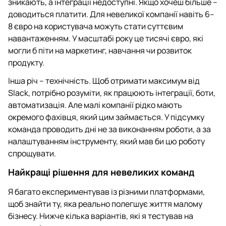
зникають, а інтеграції недоступні. Якщо хочеш більше –
доводиться платити. Для невеликої компанії навіть 6–
8 євро на користувача можуть стати суттєвим
навантаженням. У масштабі року це тисячі євро, які
могли б піти на маркетинг, навчання чи розвиток
продукту.
Інша річ – технічність. Щоб отримати максимум від
Slack, потрібно розуміти, як працюють інтеграції, боти,
автоматизація. Але малі компанії рідко мають
окремого фахівця, який цим займається. У підсумку
команда проводить дні не за виконанням роботи, а за
налаштуванням інструменту, який мав би цю роботу
спрощувати.
Найкращі рішення для невеликих команд
Я багато експериментував із різними платформами,
щоб знайти ту, яка реально полегшує життя малому
бізнесу. Нижче кілька варіантів, які я тестував на