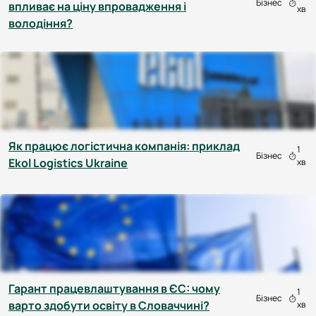
Бізнес
впливає на ціну впровадження і
хв
володіння?
Як працює логістична компанія: приклад
1
Бізнес
Ekol Logistics Ukraine
хв
Гарант працевлаштування в ЄС: чому
1
Бізнес
варто здобути освіту в Словаччині?
хв