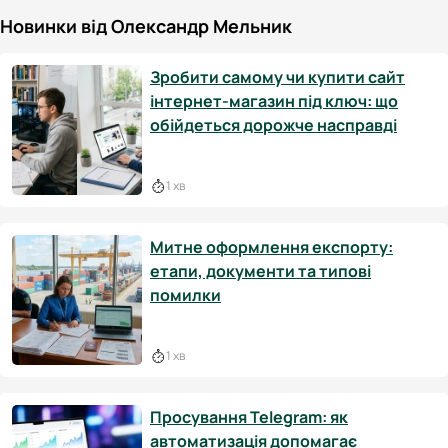
Новинки від Олександр Мельник
Зробити самому чи купити сайт
інтернет-магазин під ключ: що
обійдеться дорожче насправді
1 хв
Митне оформлення експорту:
етапи, документи та типові
помилки
1 хв
Просування Telegram: як
автоматизація допомагає