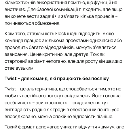
кількох тижнів використання помітно, що функцій не
вистачає. Для базової комунікації підходить, але якщо
ви хочете вести задачі чи зв’язати кілька процесів –
починаються обмеження.
Крім того, стабільність Flock іноді підводить. Якщо
команда працює з кількома проектами одночасно або
проводить багато відеодзвінків, можуть з’являтися
зависання. Це не критично, але дратує. Тож як
стартовий варіант непогано, але для росту він швидко
стає вузьким.
Twist – для команд, які працюють без поспіху
Twist – це альтернатива, що сподобається тим, хто не
любить постійного потоку повідомлень. Його головна
особливість – асинхронність. Повідомлення тут
виглядають радше як треди в електронній пошті: усе
впорядковано, можна спокійно відповісти пізніше.
Такий формат допомагає уникати відчуття «шуму», але