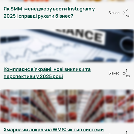
Як SMM-менеджеру вести Instagram у
2
Бізнес
2025 і справді рухати бізнес?
хв
Комплаєнс в Україні: нові виклики та
1
Бізнес
перспективи у 2025 році
хв
Хмарна чи локальна WMS: як тип системи
1