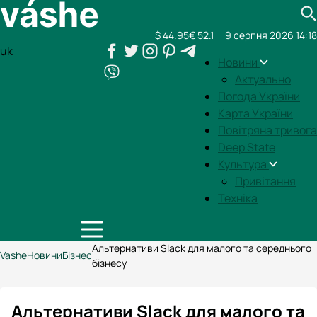
$ 44.95
€ 52.1
9 серпня 2026 14:18
uk
Новини
Актуально
Погода України
Карта України
Повітряна тривога
Deep State
Культура
Привітання
Техніка
Альтернативи Slack для малого та середнього
Vashe
Новини
Бізнес
бізнесу
Альтернативи Slack для малого та