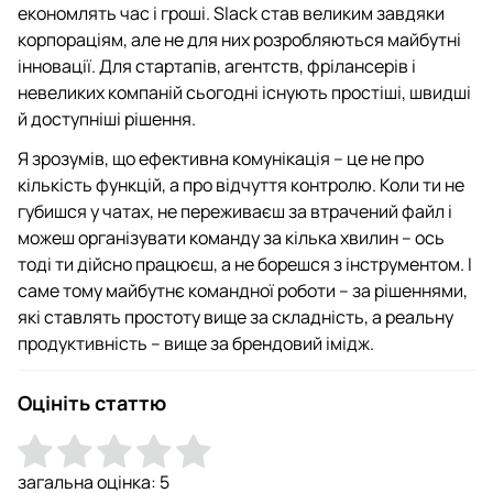
економлять час і гроші. Slack став великим завдяки
корпораціям, але не для них розробляються майбутні
інновації. Для стартапів, агентств, фрілансерів і
невеликих компаній сьогодні існують простіші, швидші
й доступніші рішення.
Я зрозумів, що ефективна комунікація – це не про
кількість функцій, а про відчуття контролю. Коли ти не
губишся у чатах, не переживаєш за втрачений файл і
можеш організувати команду за кілька хвилин – ось
тоді ти дійсно працюєш, а не борешся з інструментом. І
саме тому майбутнє командної роботи – за рішеннями,
які ставлять простоту вище за складність, а реальну
продуктивність – вище за брендовий імідж.
Оцініть статтю
загальна оцінка:
5