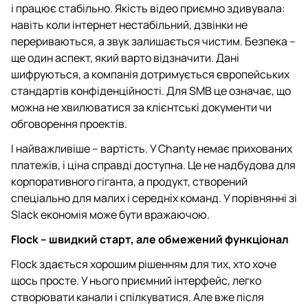
і працює стабільно. Якість відео приємно здивувала:
навіть коли інтернет нестабільний, дзвінки не
перериваються, а звук залишається чистим. Безпека –
ще один аспект, який варто відзначити. Дані
шифруються, а компанія дотримується європейських
стандартів конфіденційності. Для SMB це означає, що
можна не хвилюватися за клієнтські документи чи
обговорення проектів.
І найважливіше – вартість. У Chanty немає прихованих
платежів, і ціна справді доступна. Це не надбудова для
корпоративного гіганта, а продукт, створений
спеціально для малих і середніх команд. У порівнянні зі
Slack економія може бути вражаючою.
Flock – швидкий старт, але обмежений функціонал
Flock здається хорошим рішенням для тих, хто хоче
щось просте. У нього приємний інтерфейс, легко
створювати канали і спілкуватися. Але вже після