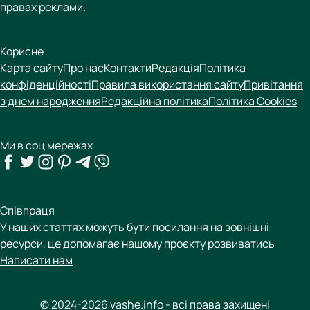
правах реклами.
Корисне
Карта сайту
Про нас
Контакти
Редакція
Політика
конфіденційності
Правила використання сайту
Привітання
з днем народження
Редакційна політика
Політика Cookies
Ми в соц мережах
Співпраця
У наших статтях можуть бути посилання на зовнішні
ресурси, це допомагає нашому проєкту розвиватись
Написати нам
© 2024-2026 vashe.info - всі права захищені