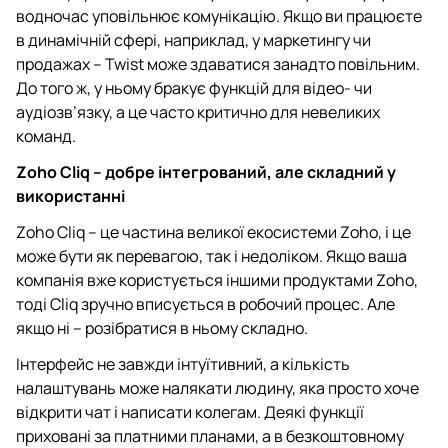
водночас уповільнює комунікацію. Якщо ви працюєте
в динамічній сфері, наприклад, у маркетингу чи
продажах – Twist може здаватися занадто повільним.
До того ж, у ньому бракує функцій для відео- чи
аудіозв’язку, а це часто критично для невеликих
команд.
Zoho Cliq – добре інтегрований, але складний у
використанні
Zoho Cliq – це частина великої екосистеми Zoho, і це
може бути як перевагою, так і недоліком. Якщо ваша
компанія вже користується іншими продуктами Zoho,
тоді Cliq зручно вписується в робочий процес. Але
якщо ні – розібратися в ньому складно.
Інтерфейс не завжди інтуїтивний, а кількість
налаштувань може налякати людину, яка просто хоче
відкрити чат і написати колегам. Деякі функції
приховані за платними планами, а в безкоштовному