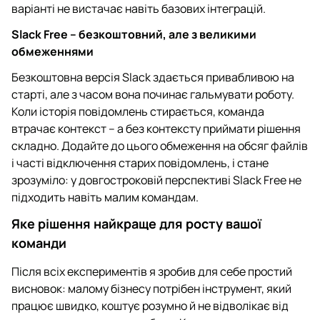
варіанті не вистачає навіть базових інтеграцій.
Slack Free – безкоштовний, але з великими
обмеженнями
Безкоштовна версія Slack здається привабливою на
старті, але з часом вона починає гальмувати роботу.
Коли історія повідомлень стирається, команда
втрачає контекст – а без контексту приймати рішення
складно. Додайте до цього обмеження на обсяг файлів
і часті відключення старих повідомлень, і стане
зрозуміло: у довгостроковій перспективі Slack Free не
підходить навіть малим командам.
Яке рішення найкраще для росту вашої
команди
Після всіх експериментів я зробив для себе простий
висновок: малому бізнесу потрібен інструмент, який
працює швидко, коштує розумно й не відволікає від