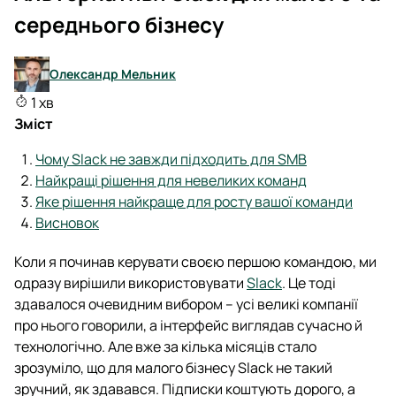
середнього бізнесу
Олександр Мельник
1 хв
Зміст
Чому Slack не завжди підходить для SMB
Найкращі рішення для невеликих команд
Яке рішення найкраще для росту вашої команди
Висновок
Коли я починав керувати своєю першою командою, ми
одразу вирішили використовувати
Slack
. Це тоді
здавалося очевидним вибором – усі великі компанії
про нього говорили, а інтерфейс виглядав сучасно й
технологічно. Але вже за кілька місяців стало
зрозуміло, що для малого бізнесу Slack не такий
зручний, як здавався. Підписки коштують дорого, а