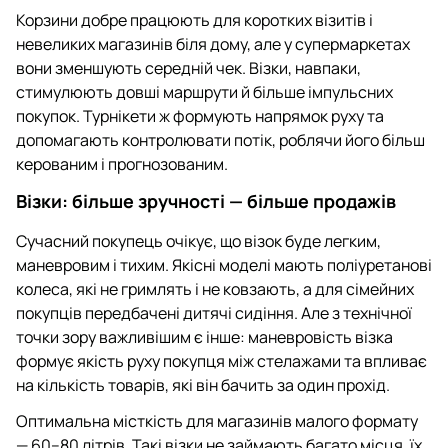
Корзини добре працюють для коротких візитів і
невеликих магазинів біля дому, але у супермаркетах
вони зменшують середній чек. Візки, навпаки,
стимулюють довші маршрути й більше імпульсних
покупок. Турнікети ж формують напрямок руху та
допомагають контролювати потік, роблячи його більш
керованим і прогнозованим.
Візки: більше зручності — більше продажів
Сучасний покупець очікує, що візок буде легким,
маневровим і тихим. Якісні моделі мають поліуретанові
колеса, які не гримлять і не ковзають, а для сімейних
покупців передбачені дитячі сидіння. Але з технічної
точки зору важливішим є інше: маневровість візка
формує якість руху покупця між стелажами та впливає
на кількість товарів, які він бачить за один прохід.
Оптимальна місткість для магазинів малого формату
— 60–80 літрів. Такі візки не займають багато місця, їх