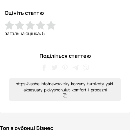
Оцініть статтю
загальна оцінка:
5
Поділіться статтею
https://vashe.info/news/vizky-korzyny-turnikety-yaki-
aksesuary-pidvyshchuiut-komfort-i-prodazhi
Топ в рубриці Бізнес