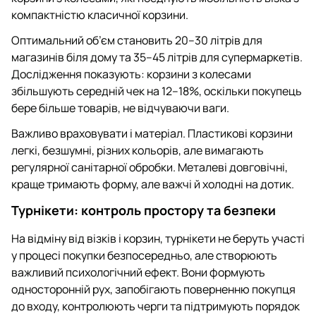
компактністю класичної корзини.
Оптимальний об’єм становить 20–30 літрів для
магазинів біля дому та 35–45 літрів для супермаркетів.
Дослідження показують: корзини з колесами
збільшують середній чек на 12–18%, оскільки покупець
бере більше товарів, не відчуваючи ваги.
Важливо враховувати і матеріал. Пластикові корзини
легкі, безшумні, різних кольорів, але вимагають
регулярної санітарної обробки. Металеві довговічні,
краще тримають форму, але важчі й холодні на дотик.
Турнікети: контроль простору та безпеки
На відміну від візків і корзин, турнікети не беруть участі
у процесі покупки безпосередньо, але створюють
важливий психологічний ефект. Вони формують
односторонній рух, запобігають поверненню покупця
до входу, контролюють черги та підтримують порядок