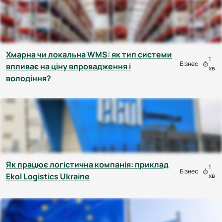
Хмарна чи локальна WMS: як тип системи
1
Бізнес
впливає на ціну впровадження і
хв
володіння?
Як працює логістична компанія: приклад
1
Бізнес
Ekol Logistics Ukraine
хв