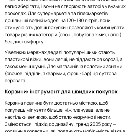
легко зберігати, і вони не створюють заторів у вузьких
проходах. Для супермаркетів та гіпермаркетів
доцільніші великі моделі на 120–180 літрів: вони
стимулюють довші покупки і дозволяють комбінувати
товари різних категорій (овочі, побутова хімія, напої)
без дискомфорту.
У великих мережах дедалі популярнішими стають
пластикові візки: вони легші, не піддаються корозії, а
також менш шумні. Для магазинів із вологими зонами
(овочеві відділи, акваріуми, фреш-бар) це суттєва
перевага.
Корзини: інструмент для швидких покупок
Корзина повинна бути достатньо місткою, щоб
покупець міг узяти більше, ніж планував, але не
настільки великою, щоб стало незручно її нести.
Змінюється і підхід до дизайну: тренд 2025 року —
корзини з колесами, які поєднують мобільність візка з