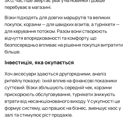
SKU, частіше звертає увагу на новинки і довше
перебуває в магазині.
Візки підходять для довгих маршрутів та великих
покупок, корзини — для швидких візитів, а турнікети —
для керування потоком. Разом вони створюють
відчуття впорядкованості та комфорту, що
безпосередньо впливає на рішення покупця витратити
більше.
Інвестиція, яка окупається
Хоч аксесуари здаються другорядними, аналіз
ритейлу показує: їхній вплив на фінансові показники
суттєвий. Візки збільшують середній чек, корзини
прискорюють обслуговування, турнікети знижують
втрати від несанкціонованого виходу. У сукупності це
формує систему, що працює на бізнес, зменшує хаос у
залі та стимулює ріст продажів.