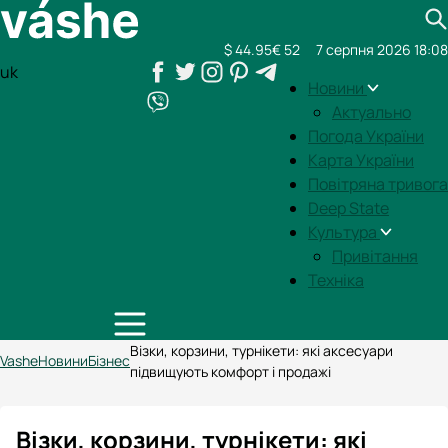
$ 44.95
€ 52
7 серпня 2026 18:08
uk
Новини
Актуально
Погода України
Карта України
Повітряна тривога
Deep State
Культура
Привітання
Техніка
Візки, корзини, турнікети: які аксесуари
Vashe
Новини
Бізнес
підвищують комфорт і продажі
Візки, корзини, турнікети: які