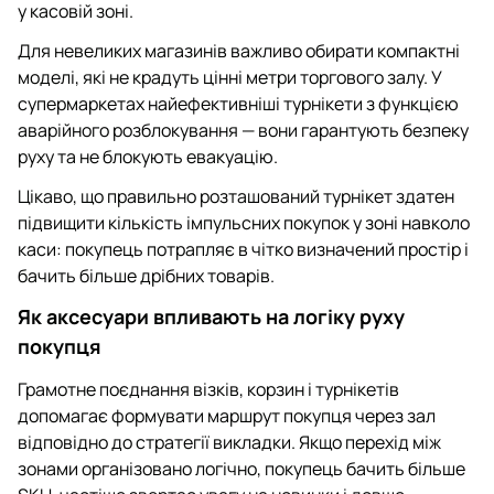
у касовій зоні.
Для невеликих магазинів важливо обирати компактні
моделі, які не крадуть цінні метри торгового залу. У
супермаркетах найефективніші турнікети з функцією
аварійного розблокування — вони гарантують безпеку
руху та не блокують евакуацію.
Цікаво, що правильно розташований турнікет здатен
підвищити кількість імпульсних покупок у зоні навколо
каси: покупець потрапляє в чітко визначений простір і
бачить більше дрібних товарів.
Як аксесуари впливають на логіку руху
покупця
Грамотне поєднання візків, корзин і турнікетів
допомагає формувати маршрут покупця через зал
відповідно до стратегії викладки. Якщо перехід між
зонами організовано логічно, покупець бачить більше