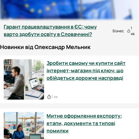
Гарант працевлаштування в ЄС: чому
1
Бізнес
варто здобути освіту в Словаччині?
хв
Новинки від Олександр Мельник
Зробити самому чи купити сайт
інтернет-магазин під ключ: що
обійдеться дорожче насправді
1 хв
Митне оформлення експорту:
етапи, документи та типові
помилки