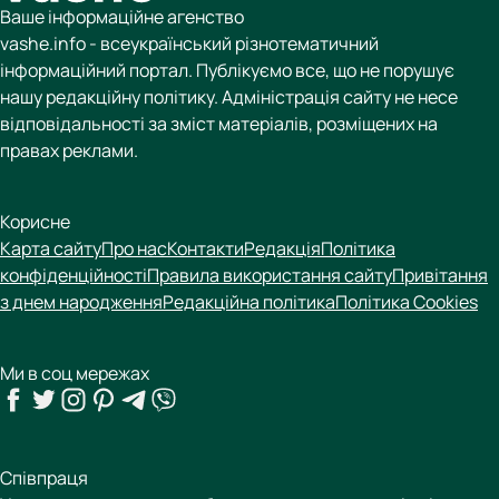
Ваше інформаційне агенство
vashe.info - всеукраїнський різнотематичний
інформаційний портал. Публікуємо все, що не порушує
нашу редакційну політику. Адміністрація сайту не несе
відповідальності за зміст матеріалів, розміщених на
правах реклами.
Корисне
Карта сайту
Про нас
Контакти
Редакція
Політика
конфіденційності
Правила використання сайту
Привітання
з днем народження
Редакційна політика
Політика Cookies
Ми в соц мережах
Співпраця