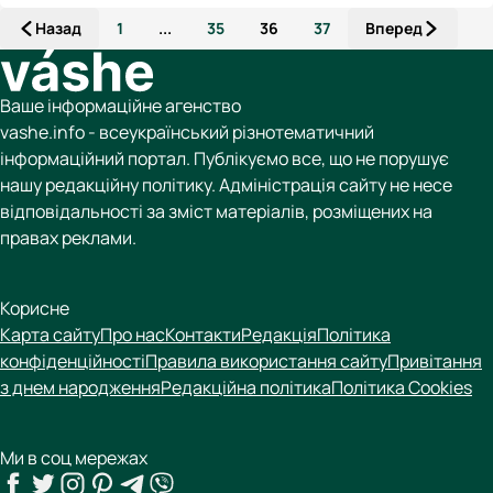
Назад
1
...
35
36
37
Вперед
Ваше інформаційне агенство
vashe.info - всеукраїнський різнотематичний
інформаційний портал. Публікуємо все, що не порушує
нашу редакційну політику. Адміністрація сайту не несе
відповідальності за зміст матеріалів, розміщених на
правах реклами.
Корисне
Карта сайту
Про нас
Контакти
Редакція
Політика
конфіденційності
Правила використання сайту
Привітання
з днем народження
Редакційна політика
Політика Cookies
Ми в соц мережах