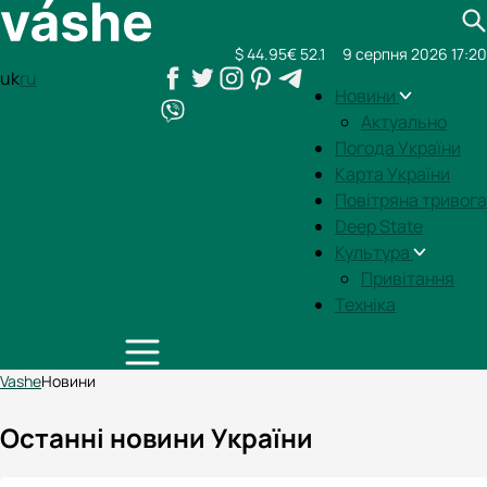
$ 44.95
€ 52.1
9 серпня 2026 17:20
uk
ru
Новини
Актуально
Погода України
Карта України
Повітряна тривога
Deep State
Культура
Привітання
Техніка
Vashe
Новини
Останні новини України