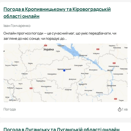
Погода в Кропивницькому та Кіровоградській
області онлайн
Іван Гончаренко
Онлайн прогноз погоди — це сучасний маг, що уміє передбачати, чи
загляне до нас сонце, чи порадує до...
Погода
1 хв
Погода в Луганську та Луганській області онлайн