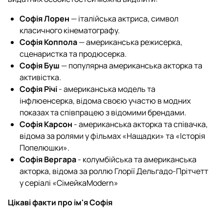
Софія Лорен
— італійська актриса, символ
класичного кінематографу.
Софія Коппола
— американська режисерка,
сценаристка та продюсерка.
Софія Буш
— популярна американська акторка та
активістка.
Софія Річі
- американська модель та
інфлюенсерка, відома своєю участю в модних
показах та співпрацею з відомими брендами.
Софія Карсон
- американська акторка та співачка,
відома за ролями у фільмах «Нащадки» та «Історія
Попелюшки».
Софія Вергара
- колумбійська та американська
акторка, відома за роллю Глорії Дельгадо-Прітчетт
у серіалі «СімейкаModern»
Цікаві факти про ім'я Софія