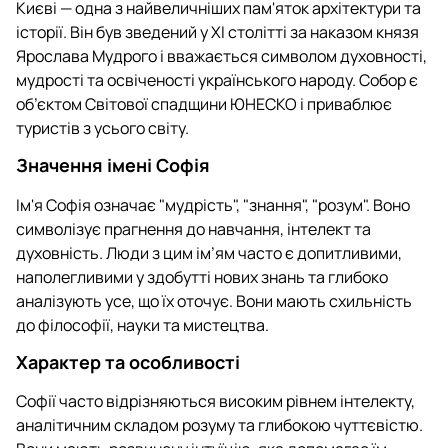
Києві — одна з найвеличніших пам'яток архітектури та
історії. Він був зведений у XI столітті за наказом князя
Ярослава Мудрого і вважається символом духовності,
мудрості та освіченості українського народу. Собор є
об’єктом Світової спадщини ЮНЕСКО і приваблює
туристів з усього світу.
Значення імені Софія
Ім'я Софія означає "мудрість", "знання", "розум". Воно
символізує прагнення до навчання, інтелект та
духовність. Люди з цим ім’ям часто є допитливими,
наполегливими у здобутті нових знань та глибоко
аналізують усе, що їх оточує. Вони мають схильність
до філософії, науки та мистецтва.
Характер та особливості
Софії часто відрізняються високим рівнем інтелекту,
аналітичним складом розуму та глибокою чуттєвістю.