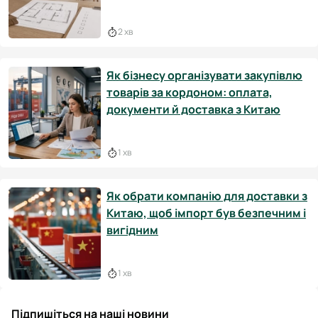
2 хв
Як бізнесу організувати закупівлю
товарів за кордоном: оплата,
документи й доставка з Китаю
1 хв
Як обрати компанію для доставки з
Китаю, щоб імпорт був безпечним і
вигідним
1 хв
Підпишіться на наші новини