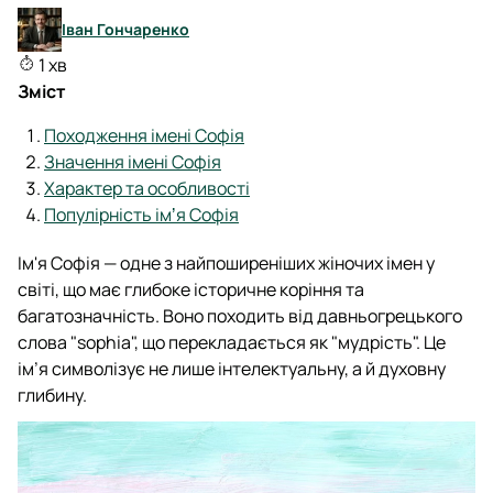
Іван Гончаренко
1 хв
Зміст
Походження імені Софія
Значення імені Софія
Характер та особливості
Популірність імʼя Софія
Ім'я Софія — одне з найпоширеніших жіночих імен у
світі, що має глибоке історичне коріння та
багатозначність. Воно походить від давньогрецького
слова "sophia", що перекладається як "мудрість". Це
ім’я символізує не лише інтелектуальну, а й духовну
глибину.