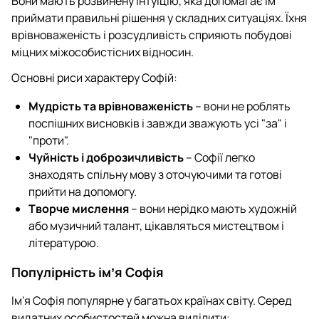
Вони мають розвинену інтуїцію, яка допомагає їм
приймати правильні рішення у складних ситуаціях. Їхня
врівноваженість і розсудливість сприяють побудові
міцних міжособистісних відносин.
Основні риси характеру Софій:
Мудрість та врівноваженість
– вони не роблять
поспішних висновків і завжди зважують усі "за" і
"проти".
Чуйність і доброзичливість
– Софії легко
знаходять спільну мову з оточуючими та готові
прийти на допомогу.
Творче мислення
– вони нерідко мають художній
або музичний талант, цікавляться мистецтвом і
літературою.
Популірність імʼя Софія
Ім'я Софія популярне у багатьох країнах світу. Серед
видатних особистостей можна виділити: