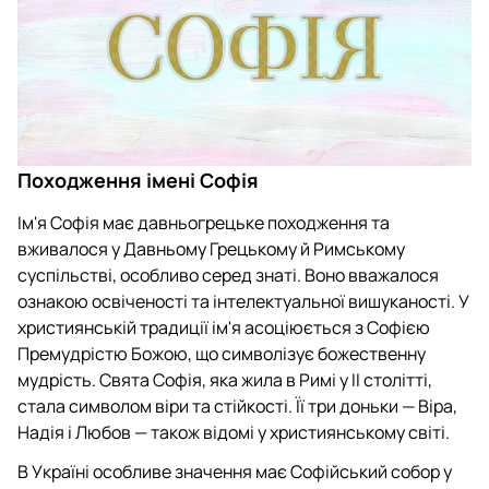
Походження імені Софія
Ім'я Софія має давньогрецьке походження та
вживалося у Давньому Грецькому й Римському
суспільстві, особливо серед знаті. Воно вважалося
ознакою освіченості та інтелектуальної вишуканості. У
християнській традиції ім'я асоціюється з Софією
Премудрістю Божою, що символізує божественну
мудрість. Свята Софія, яка жила в Римі у II столітті,
стала символом віри та стійкості. Її три доньки — Віра,
Надія і Любов — також відомі у християнському світі.
В Україні особливе значення має Софійський собор у