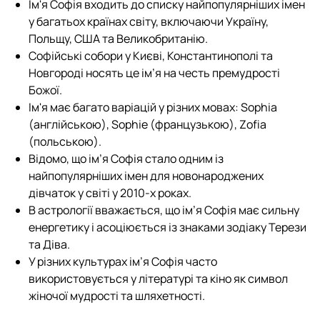
Ім'я Софія входить до списку найпопулярніших імен
у багатьох країнах світу, включаючи Україну,
Польщу, США та Великобританію.
Софійські собори у Києві, Константинополі та
Новгороді носять це ім’я на честь премудрості
Божої.
Ім'я має багато варіацій у різних мовах: Sophia
(англійською), Sophie (французькою), Zofia
(польською).
Відомо, що ім’я Софія стало одним із
найпопулярніших імен для новонароджених
дівчаток у світі у 2010-х роках.
В астрології вважається, що ім’я Софія має сильну
енергетику і асоціюється із знаками зодіаку Терези
та Діва.
У різних культурах ім’я Софія часто
використовується у літературі та кіно як символ
жіночої мудрості та шляхетності.