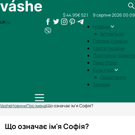
$ 44.95
€ 52.1
9 серпня 2026 00:09
uk
ru
Новини
Актуально
Погода України
Карта України
Повітряна тривога
Deep State
Культура
Привітання
Техніка
Vashe
Новини
Про імена
Що означає ім'я Софія?
Що означає ім'я Софія?