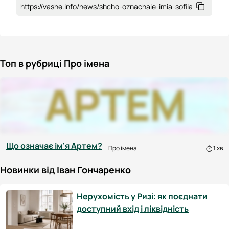
https://vashe.info/news/shcho-oznachaie-imia-sofiia
Топ в рубриці Про імена
Що означає ім'я Артем?
Про імена
1 хв
Новинки від Іван Гончаренко
Нерухомість у Ризі: як поєднати
доступний вхід і ліквідність