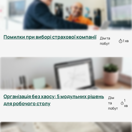
Помилки при виборі страхової компанії
Дім та
1 хв
побут
Організація без хаосу: 5 модульних рішень
Дім
1
для робочого столу
та
хв
побут