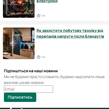
електрики
1 хв
Як захистити побутову техніку від
перепадів напруги після блекаутів
1 хв
Підпишіться на наші новини
Ми не будемо просто спамити, будемо надсилати лише
важливі цікаві новини
Підписатись