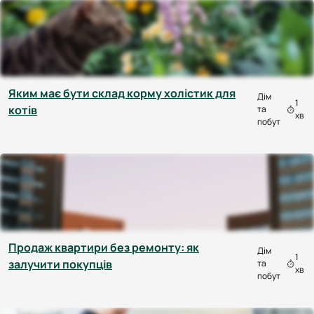
Яким має бути склад корму холістик для
Дім
1
котів
та
хв
побут
Продаж квартири без ремонту: як
Дім
1
залучити покупців
та
хв
побут