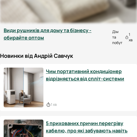
Види рушників для дому та бізнесу -
Дім
1
обирайте оптом
та
хв
побут
Новинки від Андрій Савчук
Чим портативний кондиціонер
відрізняється від спліт-системи
1 хв
5 прихованих причин перегріву
кабелю, про які забувають навіть