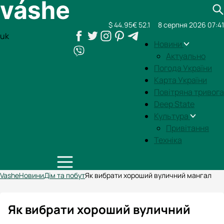
$ 44.95
€ 52.1
8 серпня 2026 07:41
uk
Новини
Актуально
Погода України
Карта України
Повітряна тривога
Deep State
Культура
Привітання
Техніка
Vashe
Новини
Дім та побут
Як вибрати хороший вуличний мангал
Як вибрати хороший вуличний