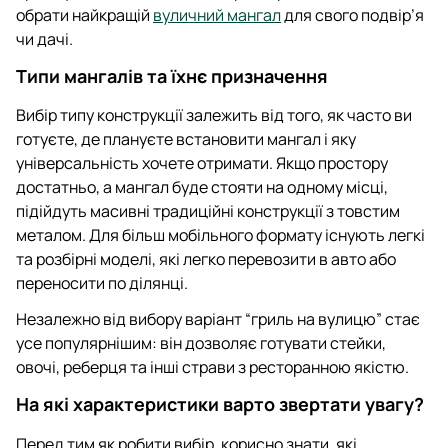
обрати найкращій
вуличний мангал
для свого подвір’я
чи дачі.
Типи мангалів та їхнє призначення
Вибір типу конструкції залежить від того, як часто ви
готуєте, де плануєте встановити мангал і яку
універсальність хочете отримати. Якщо простору
достатньо, а мангал буде стояти на одному місці,
підійдуть масивні традиційні конструкції з товстим
металом. Для більш мобільного формату існують легкі
та розбірні моделі, які легко перевозити в авто або
переносити по ділянці.
Незалежно від вибору варіант “гриль на вулицю” стає
усе популярнішим: він дозволяє готувати стейки,
овочі, реберця та інші страви з ресторанною якістю.
На які характеристики варто звертати увагу?
Перед тим як робити вибір, корисно знати, які