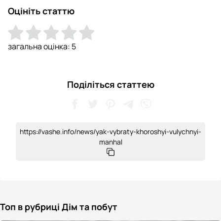
Оцініть статтю
загальна оцінка:
5
Поділіться статтею
https://vashe.info/news/yak-vybraty-khoroshyi-vulychnyi-
manhal
Топ в рубриці Дім та побут