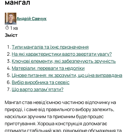
мангал
Андрій Савчук
1 хв
Зміст
Типи мангалів та їхнє призначення
На які характеристики варто звертати увагу?
Ключові елементи, які забезпечують зручність
Матеріали: переваги та недоліки
Цінове питання: як зрозуміти, що ціна виправдана
Вибір виробника та сервіс
Що варто запам’ятати?
Мангал став невід’ємною частиною відпочинку на
природі, і саме від правильного вибору залежить,
наскільки зручним та приємним буде процес
приготування. Хороша конструкція допомагає
отримати стабільний жар, рівномірне обсмаження та