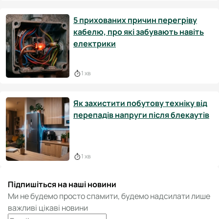
5 прихованих причин перегріву
кабелю, про які забувають навіть
електрики
1 хв
Як захистити побутову техніку від
перепадів напруги після блекаутів
1 хв
Підпишіться на наші новини
Ми не будемо просто спамити, будемо надсилати лише
важливі цікаві новини