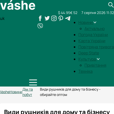
$ 44.95
€ 52
7 серпня 2026 11:32
uk
Новини
Актуально
Погода України
Карта України
Повітряна тривога
Deep State
Культура
Привітання
Техніка
Дім та
Види рушників для дому та бізнесу -
Vashe
Новини
побут
обирайте оптом
Види рушників для дому та бізнесу