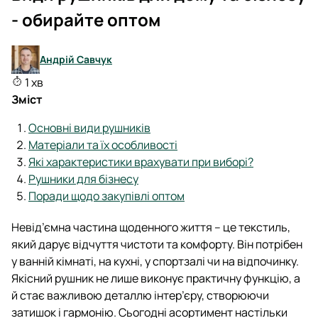
- обирайте оптом
Андрій Савчук
1 хв
Зміст
Основні види рушників
Матеріали та їх особливості
Які характеристики врахувати при виборі?
Рушники для бізнесу
Поради щодо закупівлі оптом
Невід’ємна частина щоденного життя – це текстиль,
який дарує відчуття чистоти та комфорту. Він потрібен
у ванній кімнаті, на кухні, у спортзалі чи на відпочинку.
Якісний рушник не лише виконує практичну функцію, а
й стає важливою деталлю інтер’єру, створюючи
затишок і гармонію. Сьогодні асортимент настільки