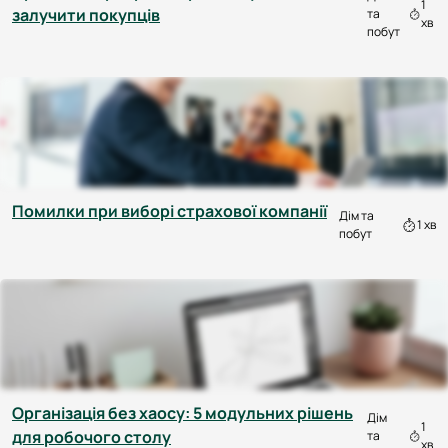
1
залучити покупців
та
хв
побут
Помилки при виборі страхової компанії
Дім та
1 хв
побут
Організація без хаосу: 5 модульних рішень
Дім
1
для робочого столу
та
хв