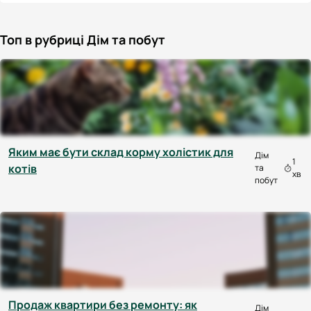
Топ в рубриці Дім та побут
Яким має бути склад корму холістик для
Дім
1
котів
та
хв
побут
Продаж квартири без ремонту: як
Дім