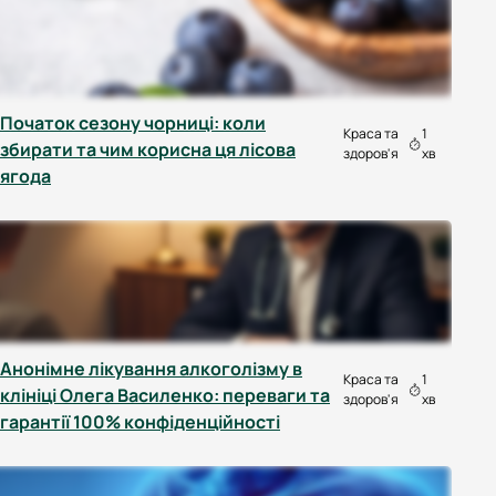
Початок сезону чорниці: коли
Краса та
1
збирати та чим корисна ця лісова
здоров'я
хв
ягода
Анонімне лікування алкоголізму в
Краса та
1
клініці Олега Василенко: переваги та
здоров'я
хв
гарантії 100% конфіденційності