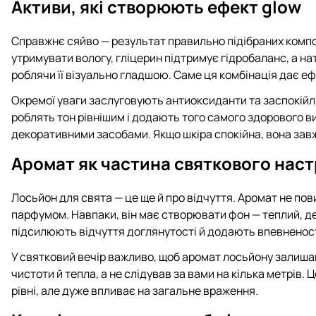
Активи, які створюють ефект glow
Справжнє сяйво — результат правильно підібраних компо
утримувати вологу, гліцерин підтримує гідробаланс, а на
роблячи її візуально гладшою. Саме ця комбінація дає еф
Окремої уваги заслуговують антиоксиданти та заспокійли
роблять тон рівнішим і додають того самого здорового в
декоративними засобами. Якщо шкіра спокійна, вона за
Аромат як частина святкового нас
Лосьйон для свята — це ще й про відчуття. Аромат не пов
парфумом. Навпаки, він має створювати фон — теплий, де
підсилюють відчуття доглянутості й додають впевненост
У святковий вечір важливо, щоб аромат лосьйону залиша
чистоти й тепла, а не слідував за вами на кілька метрів. 
рівні, але дуже впливає на загальне враження.