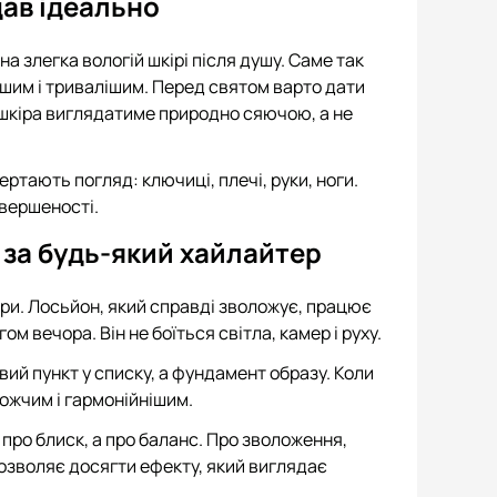
дав ідеально
 злегка вологій шкірі після душу. Саме так
шим і тривалішим. Перед святом варто дати
і шкіра виглядатиме природно сяючою, а не
ртають погляд: ключиці, плечі, руки, ноги.
авершеності.
за будь-який хайлайтер
іри. Лосьйон, який справді зволожує, працює
м вечора. Він не боїться світла, камер і руху.
ий пункт у списку, а фундамент образу. Коли
ожчим і гармонійнішим.
про блиск, а про баланс. Про зволоження,
 дозволяє досягти ефекту, який виглядає