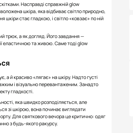
скітками. Насправді справжній glow
зволожена шкіра, яка відбиває світло природно,
я шкіри стає гладкою, і світло «ковзає» по ній
й трюк, а як догляд. Його завдання —
 її еластичною та живою. Саме тоді glow
ься
, а й красиво «лягає» на шкіру. Надто густі
важким і візуально перевантаженим. Занадто
екту гладкості.
ьності, яка швидко розподіляється, але
ься зі шкірою, вона починає виглядати
форту. Для святкового вечора це критично: одяг
анно з будь-якого ракурсу.