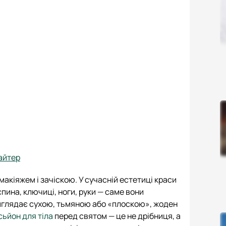
айтер
кіяжем і зачіскою. У сучасній естетиці краси
 спина, ключиці, ноги, руки — саме вони
виглядає сухою, тьмяною або «плоскою», жоден
сьйон для тіла
перед святом — це не дрібниця, а