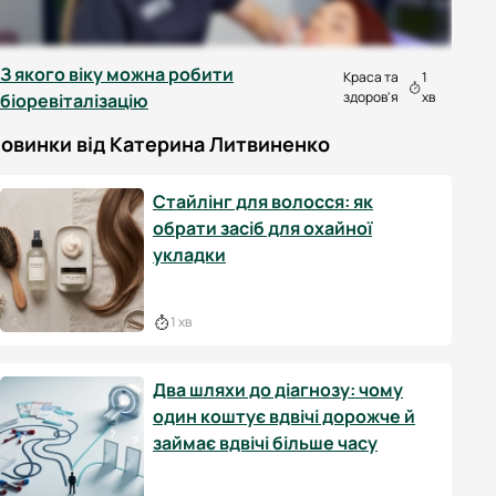
З якого віку можна робити
Краса та
1
здоров'я
хв
біоревіталізацію
овинки від Катерина Литвиненко
Стайлінг для волосся: як
обрати засіб для охайної
укладки
1 хв
Два шляхи до діагнозу: чому
один коштує вдвічі дорожче й
займає вдвічі більше часу