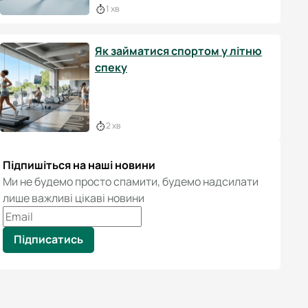
1 хв
Як займатися спортом у літню
спеку
2 хв
Підпишіться на наші новини
Ми не будемо просто спамити, будемо надсилати
лише важливі цікаві новини
Підписатись