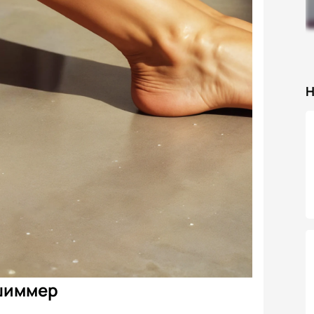
Н
 шиммер