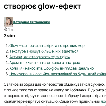
створює glow-ефект
Катерина Литвиненко
1 хв
Зміст
Glow — це про стан шкіри, а не про шиммер
Текстура вирішує більше, ніж здається
Активи, які створюють ефект glow
Аромат як частина святкового настрою
Коли і як наносити, щоб glow виглядав ідеально
Чому хороший лосьйон важливіший за будь-який хайл
Святковий образ давно перестав обмежуватися сукнею, ма
тіло має таке саме право на увагу, як і обличчя. Відкрита
створюють відчуття завершеності образу. І якщо шкіра 
хайлайтер не врятує ситуацію. Саме тому правильний
ло