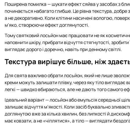
Поширена помилка — шукати ефект сяйва у засобах з бли
починається набагато глибше. Це рівна текстура, добре 
а не декоративно. Коли клітини насичені вологою, поверхн
м’яко, створюючи ефект доглянутості.
Тому святковий лосьйон має працювати не як косметични
наповнити шкіру, прибрати відчуття стягнутості, зробити
виглядає дорого і доречно, навіть при денному світлі.
Текстура вирішує більше, ніж здаєт
Для свята важливо обрати лосьйон, який не лише зволожує
креми можуть залишати плівку, через яку тіло виглядає 
легкі — швидко вбираються, але не дають того самого еф
Ідеальний варіант — лосьйон або емульсія середньої щіл
залишає відчуття м’якості. Коли засіб буквально зливаєт
доглянутою вже за кілька хвилин, без липкості й диском
має ковзати, а не «чіплятися», а тіло — виглядати бездог