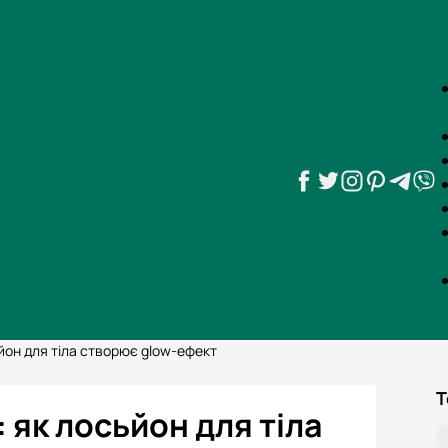
йон для тіла створює glow-ефект
Т
 як лосьйон для тіла