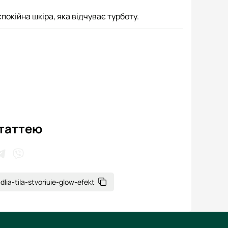
покійна шкіра, яка відчуває турботу.
статтею
dlia-tila-stvoriuie-glow-efekt