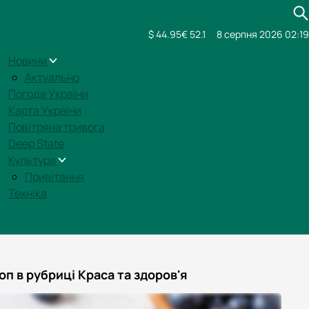
$ 44.95
€ 52.1
8 серпня 2026 02:19
Новини
Актуально
Погода України
Карта України
Повітряна тривога
Deep State
Культура
Привітання
Техніка
оп в рубриці Краса та здоров'я