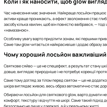
Коли і як наносити, щоб glow вигля
Час нанесення має значення. Найкраще лосьйон працює на
активи краще проникають, а ефект зволоження стає глиб
засобу кілька хвилин, щоб він повністю ввібрався, — тод
«намазаною».
Особливу увагу варто приділити зонам, які першими приве
Саме там glow читається найкрасивіше і додає образу з
Чому хороший лосьйон важливіший 
Святкове сяйво — це не спецефект, а результат стану шк
довше, виглядає природніше і не потребує корекції протяго
Саме тому догляд за тілом перед святом — це не додатков
шкіра виглядає живою, весь образ автоматично стає дор
Обираючи лосьйон для святкового glow, варто думати не 
комфорт, текстуру і відчуття на шкірі. Саме такий підхід
бездоганно не лише у дзеркалі, а й у реальному житті.