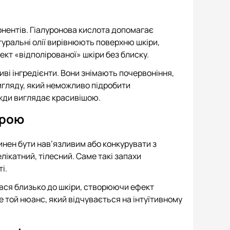
нентів. Гіалуронова кислота допомагає
туральні олії вирівнюють поверхню шкіри,
ект «відполірованої» шкіри без блиску.
ві інгредієнти. Вони знімають почервоніння,
игляду, який неможливо підробити
вжди виглядає красивішою.
трою
инен бути нав’язливим або конкурувати з
лікатний, тілесний. Саме такі запахи
і.
вся близько до шкіри, створюючи ефект
Це той нюанс, який відчувається на інтуїтивному