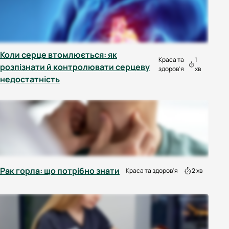
Коли серце втомлюється: як
Краса та
1
розпізнати й контролювати серцеву
здоров'я
хв
недостатність
Рак горла: що потрібно знати
Краса та здоров'я
2 хв