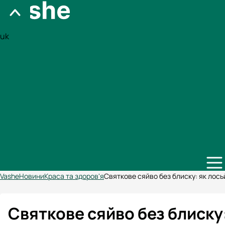
uk
Vashe
Новини
Краса та здоров'я
Святкове сяйво без блиску: як лось
Святкове сяйво без блиску: