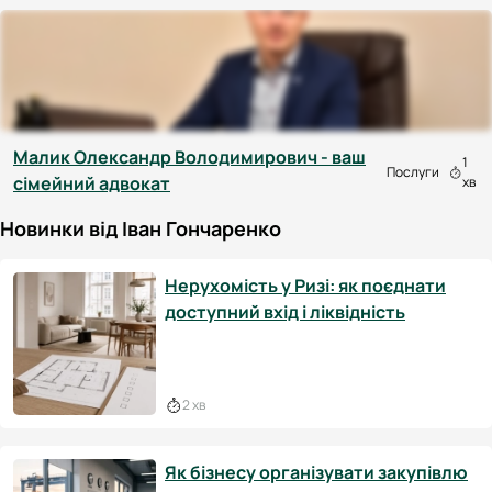
Малик Олександр Володимирович - ваш
1
Послуги
сімейний адвокат
хв
Новинки від Іван Гончаренко
Нерухомість у Ризі: як поєднати
доступний вхід і ліквідність
2 хв
Як бізнесу організувати закупівлю