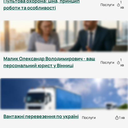
Пультова охорона: ціна, принцип
1
Послуги
роботи та особливості
хв
Малик Олександр Володимирович - ваш
1
Послуги
персональний юрист у Вінниці
хв
Вантажні перевезення по україні
Послуги
1 хв