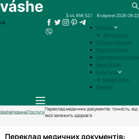
$ 44.95
€ 52.1
8 серпня 2026 08:22
uk
Новини
Актуально
Погода України
Карта України
Повітряна тривога
Deep State
Культура
Привітання
Техніка
Переклад медичних документів: точність, від
Vashe
Новини
Послуги
якої залежить здоров’я
Переклад медичних документів: