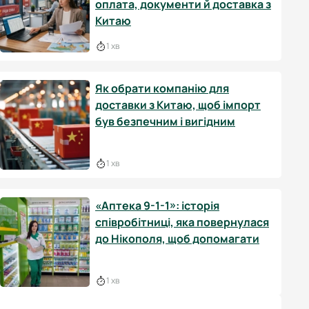
оплата, документи й доставка з
Китаю
1 хв
Як обрати компанію для
доставки з Китаю, щоб імпорт
був безпечним і вигідним
1 хв
«Аптека 9-1-1»: історія
співробітниці, яка повернулася
до Нікополя, щоб допомагати
1 хв