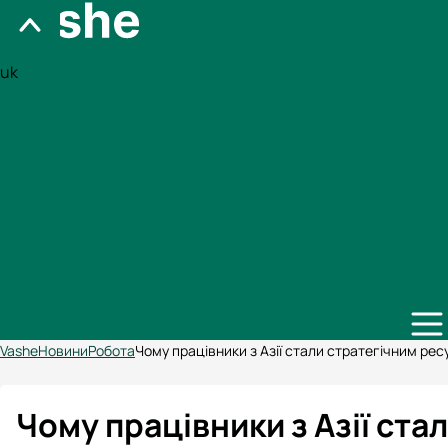
uk
Vashe
Новини
Робота
Чому працівники з Азії стали стратегічним рес
Чому працівники з Азії ста