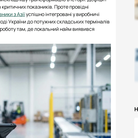
в критичних показників. Проте провідні
вники з Азії
успішно інтегровані у виробничі
аході України до потужних складських терміналів
 роботу там, де локальний найм виявився
Н