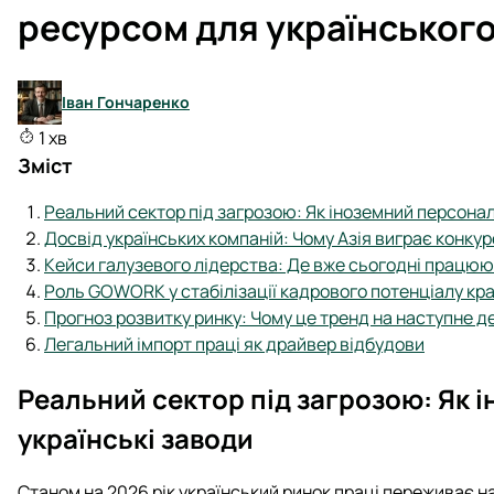
ресурсом для українського 
Іван Гончаренко
1 хв
Зміст
Реальний сектор під загрозою: Як іноземний персонал
Досвід українських компаній: Чому Азія виграє конкур
Кейси галузевого лідерства: Де вже сьогодні працюю
Роль GOWORK у стабілізації кадрового потенціалу кра
Прогноз розвитку ринку: Чому це тренд на наступне д
Легальний імпорт праці як драйвер відбудови
Реальний сектор під загрозою: Як 
українські заводи
Станом на 2026 рік український ринок праці переживає н