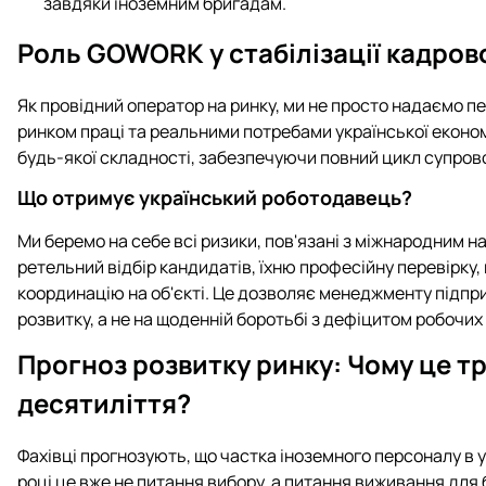
завдяки іноземним бригадам.
Роль GOWORK у стабілізації кадров
Як провідний оператор на ринку, ми не просто надаємо п
ринком праці та реальними потребами української еконо
будь-якої складності, забезпечуючи повний цикл супров
Що отримує український роботодавець?
Ми беремо на себе всі ризики, пов'язані з міжнародним
ретельний відбір кандидатів, їхню професійну перевірку
координацію на об'єкті. Це дозволяє менеджменту підпр
розвитку, а не на щоденній боротьбі з дефіцитом робочих 
Прогноз розвитку ринку: Чому це т
десятиліття?
Фахівці прогнозують, що частка іноземного персоналу в у
році це вже не питання вибору, а питання виживання для 