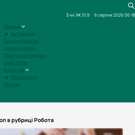
$ 44.9
€ 51.9
6 серпня 2026 06:18
Новини
Актуально
Погода України
Карта України
Повітряна тривога
Deep State
Культура
Привітання
Техніка
оп в рубриці Робота