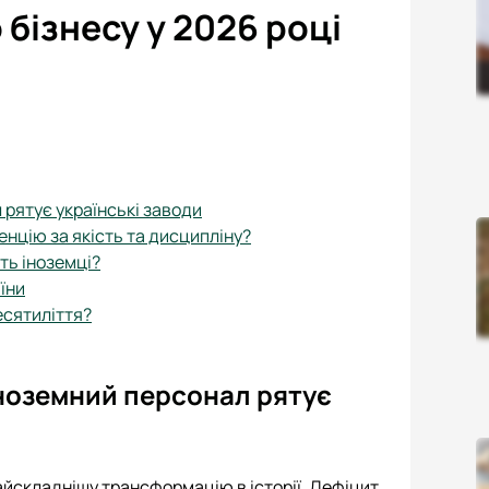
бізнесу у 2026 році
 рятує українські заводи
енцію за якість та дисципліну?
ть іноземці?
їни
есятиліття?
іноземний персонал рятує
айскладнішу трансформацію в історії. Дефіцит