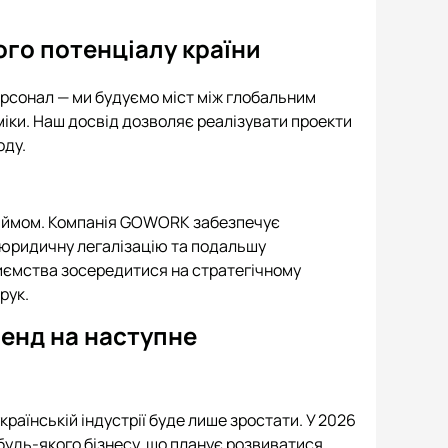
ого потенціалу країни
ерсонал — ми будуємо міст між глобальним
міки. Наш досвід дозволяє реалізувати проекти
оду.
 наймом. Компанія GOWORK забезпечує
, юридичну легалізацію та подальшу
иємства зосередитися на стратегічному
рук.
ренд на наступне
країнській індустрії буде лише зростати. У 2026
будь-якого бізнесу, що планує розвиватися.