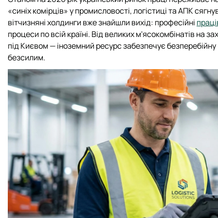
«синіх комірців» у промисловості, логістиці та АПК сягну
вітчизняні холдинги вже знайшли вихід: професійні
праці
процеси по всій країні. Від великих м'ясокомбінатів на з
під Києвом — іноземний ресурс забезпечує безперебійну
безсилим.