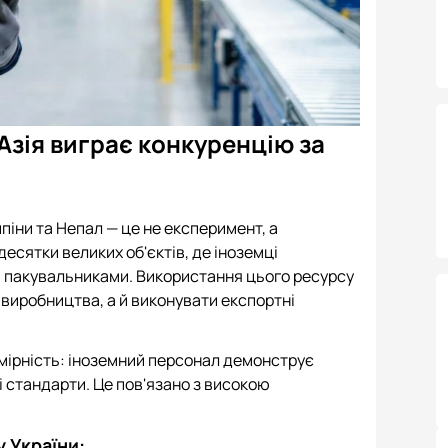
Азія виграє конкуренцію за
ппіни та Непал — це не експеримент, а
есятки великих об'єктів, де іноземці
а пакувальниками. Використання цього ресурсу
виробництва, а й виконувати експортні
омірність: іноземний персонал демонструє
 стандарти. Це пов'язано з високою
 України: