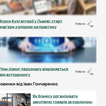
Курси бухгалтерії у Львові: старт
1
Робота
хв
кар’єри з опорою на практику
Чим лізинг персоналу відрізняється
1
Робота
хв
від аутсорсингу
овинки від Іван Гончаренко
Як бізнесу організувати
закупівлю товарів за кордоном: