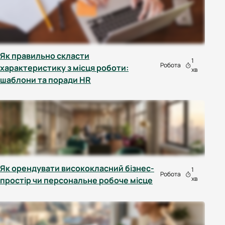
Як правильно скласти
1
Робота
характеристику з місця роботи:
хв
шаблони та поради HR
Як орендувати висококласний бізнес-
1
Робота
хв
простір чи персональне робоче місце