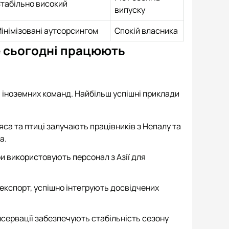
табільно високий
випуску
інімізовані аутсорсингом
Спокій власника
е сьогодні працюють
 іноземних команд. Найбільш успішні приклади
са та птиці залучають працівників з Непалу та
а.
ри використовують персонал з Азії для
експорт, успішно інтегрують досвідчених
нсервації забезпечують стабільність сезону