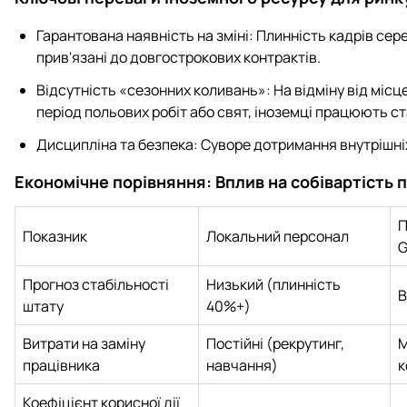
Гарантована наявність на зміні: Плинність кадрів сер
прив'язані до довгострокових контрактів.
Відсутність «сезонних коливань»: На відміну від місц
період польових робіт або свят, іноземці працюють ст
Дисципліна та безпека: Суворе дотримання внутрішні
Економічне порівняння: Вплив на собівартість п
П
Показник
Локальний персонал
Прогноз стабільності
Низький (плинність
В
штату
40%+)
Витрати на заміну
Постійні (рекрутинг,
М
працівника
навчання)
к
Коефіцієнт корисної дії