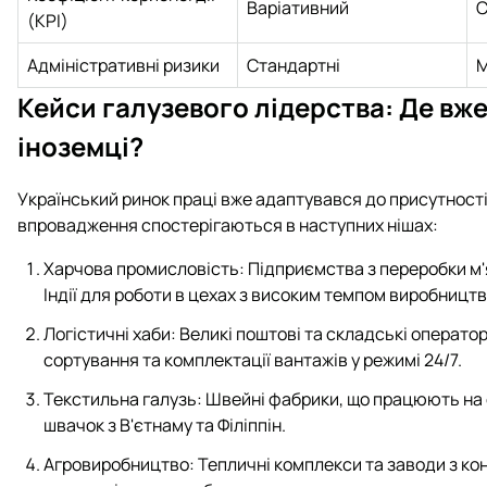
Варіативний
С
(KPI)
Адміністративні ризики
Стандартні
М
Кейси галузевого лідерства: Де вж
іноземці?
Український ринок праці вже адаптувався до присутності
впровадження спостерігаються в наступних нішах:
Харчова промисловість: Підприємства з переробки м'я
Індії для роботи в цехах з високим темпом виробництв
Логістичні хаби: Великі поштові та складські операто
сортування та комплектації вантажів у режимі 24/7.
Текстильна галузь: Швейні фабрики, що працюють на 
швачок з В'єтнаму та Філіппін.
Агровиробництво: Тепличні комплекси та заводи з ко