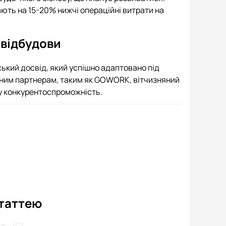
ають на 15-20% нижчі операційні витрати на
 відбудови
ський досвід, який успішно адаптовано під
ійним партнерам, таким як GOWORK, вітчизняний
у конкурентоспроможність.
статтею