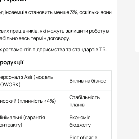
ед іноземців становить менше 3%, оскільки вони
евих працівників, які можуть залишити роботу в
абільно весь термін договору.
х регламентів підприємства та стандартів ТБ.
родукції
ерсонал з Азії (модель
Вплив на бізнес
GOWORK)
Стабільність
исокий (плинність <4%)
планів
інімальні (гарантія
Економія
онтракту)
бюджету
Ріст обсягів