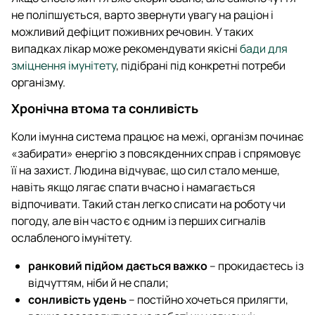
не поліпшується, варто звернути увагу на раціон і
можливий дефіцит поживних речовин. У таких
випадках лікар може рекомендувати якісні
бади для
зміцнення імунітету
, підібрані під конкретні потреби
організму.
Хронічна втома та сонливість
Коли імунна система працює на межі, організм починає
«забирати» енергію з повсякденних справ і спрямовує
її на захист. Людина відчуває, що сил стало менше,
навіть якщо лягає спати вчасно і намагається
відпочивати. Такий стан легко списати на роботу чи
погоду, але він часто є одним із перших сигналів
ослабленого імунітету.
ранковий підйом дається важко
– прокидаєтесь із
відчуттям, ніби й не спали;
сонливість удень
– постійно хочеться прилягти,