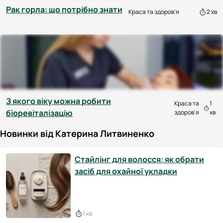
Рак горла: що потрібно знати
Краса та здоров'я
2 хв
З якого віку можна робити
Краса та
1
біоревіталізацію
здоров'я
хв
Новинки від Катерина Литвиненко
Стайлінг для волосся: як обрати
засіб для охайної укладки
1 хв