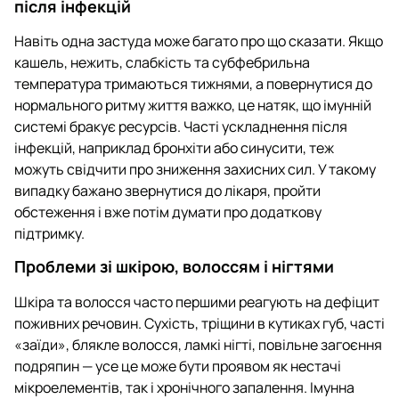
після інфекцій
Навіть одна застуда може багато про що сказати. Якщо
кашель, нежить, слабкість та субфебрильна
температура тримаються тижнями, а повернутися до
нормального ритму життя важко, це натяк, що імунній
системі бракує ресурсів. Часті ускладнення після
інфекцій, наприклад бронхіти або синусити, теж
можуть свідчити про зниження захисних сил. У такому
випадку бажано звернутися до лікаря, пройти
обстеження і вже потім думати про додаткову
підтримку.
Проблеми зі шкірою, волоссям і нігтями
Шкіра та волосся часто першими реагують на дефіцит
поживних речовин. Сухість, тріщини в кутиках губ, часті
«заїди», блякле волосся, ламкі нігті, повільне загоєння
подряпин — усе це може бути проявом як нестачі
мікроелементів, так і хронічного запалення. Імунна