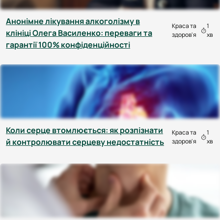
Анонімне лікування алкоголізму в
Краса та
1
клініці Олега Василенко: переваги та
здоров'я
хв
гарантії 100% конфіденційності
Коли серце втомлюється: як розпізнати
Краса та
1
й контролювати серцеву недостатність
здоров'я
хв