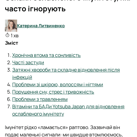
часто ігнорують
Катерина Литвиненко
1 хв
Зміст
Хронічна втома та сонливість
Часті застуди
Затяжні хвороби та складне відновлення після
інфекцій
Проблеми зі шкірою, волоссям і нігтями
Порушення сну, стрес і тривожність
Проблеми з травленням
Вітаміни та БАДи Yotsuba Japan для відновлення
ослабленого імунітету
Імунітет рідко «ламається» раптово. Зазвичай він
подає маленькі сигнали: ми швидше втомлюємось,