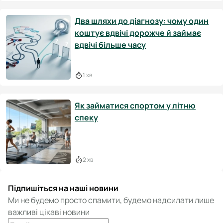
Два шляхи до діагнозу: чому один
коштує вдвічі дорожче й займає
вдвічі більше часу
1 хв
Як займатися спортом у літню
спеку
2 хв
Підпишіться на наші новини
Ми не будемо просто спамити, будемо надсилати лише
важливі цікаві новини