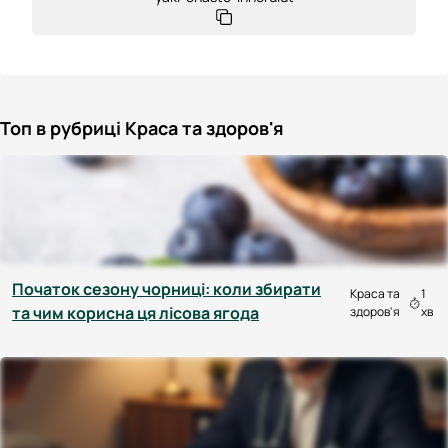
Топ в рубриці Краса та здоров'я
Початок сезону чорниці: коли збирати
Краса та
1
та чим корисна ця лісова ягода
здоров'я
хв