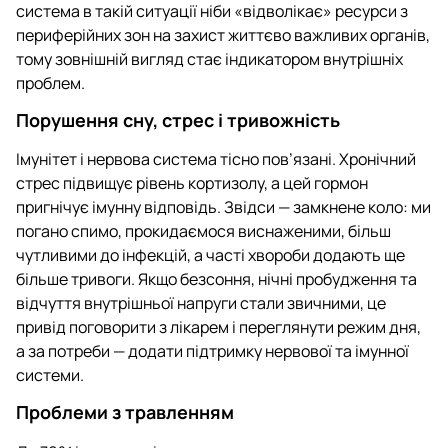
система в такій ситуації ніби «відволікає» ресурси з
периферійних зон на захист життєво важливих органів,
тому зовнішній вигляд стає індикатором внутрішніх
проблем.
Порушення сну, стрес і тривожність
Імунітет і нервова система тісно пов’язані. Хронічний
стрес підвищує рівень кортизолу, а цей гормон
пригнічує імунну відповідь. Звідси — замкнене коло: ми
погано спимо, прокидаємося виснаженими, більш
чутливими до інфекцій, а часті хвороби додають ще
більше тривоги. Якщо безсоння, нічні пробудження та
відчуття внутрішньої напруги стали звичними, це
привід поговорити з лікарем і переглянути режим дня,
а за потреби — додати підтримку нервової та імунної
системи.
Проблеми з травленням