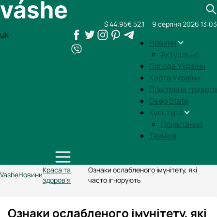
$ 44.95
€ 52.1
9 серпня 2026 13:03
uk
Новини
Актуально
Погода України
Карта України
Повітряна тривога
Deep State
Культура
Привітання
Техніка
Краса та
Ознаки ослабленого імунітету, які
Vashe
Новини
здоров'я
часто ігнорують
Ознаки ослабленого імунітету, які