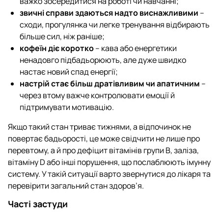
важко зосередитися на роботі чи навчанні;
звичні справи здаються надто виснажливими
–
сходи, прогулянка чи легке тренування відбирають
більше сил, ніж раніше;
кофеїн діє коротко
– кава або енергетики
ненадовго підбадьорюють, але дуже швидко
настає новий спад енергії;
настрій стає більш дратівливим чи апатичним
–
через втому важче контролювати емоції й
підтримувати мотивацію.
Якщо такий стан триває тижнями, а відпочинок не
повертає бадьорості, це може свідчити не лише про
перевтому, а й про дефіцит вітамінів групи B, заліза,
вітаміну D або інші порушення, що послаблюють імунну
систему. У такій ситуації варто звернутися до лікаря та
перевірити загальний стан здоров’я.
Часті застуди