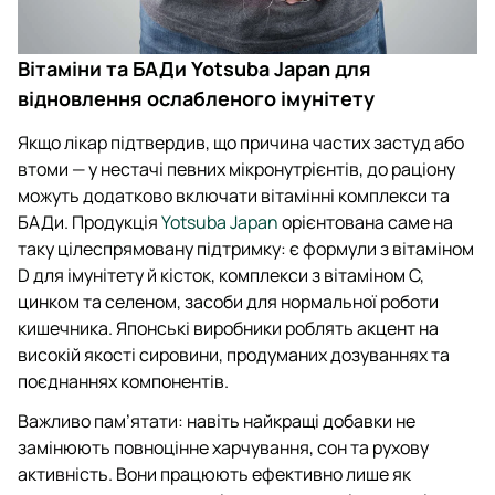
Вітаміни та БАДи Yotsuba Japan для
відновлення ослабленого імунітету
Якщо лікар підтвердив, що причина частих застуд або
втоми — у нестачі певних мікронутрієнтів, до раціону
можуть додатково включати вітамінні комплекси та
БАДи. Продукція
Yotsuba Japan
орієнтована саме на
таку цілеспрямовану підтримку: є формули з вітаміном
D для імунітету й кісток, комплекси з вітаміном C,
цинком та селеном, засоби для нормальної роботи
кишечника. Японські виробники роблять акцент на
високій якості сировини, продуманих дозуваннях та
поєднаннях компонентів.
Важливо пам’ятати: навіть найкращі добавки не
замінюють повноцінне харчування, сон та рухову
активність. Вони працюють ефективно лише як