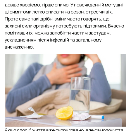
довше хворіємо, гірше спимо. У повсякденній метушні
ці симптоми легко списати на сезон, стрес чи вік.
Проте саме такі дрібні зміни часто говорять, що
захисні сили організму потребують підтримки. Вчасно
помітивши їх, можна запобігти частим застудам,
ускладненням після інфекцій та загальному
виснаженню.
Якщо спосіб життя вже скориговано, але самопочуття