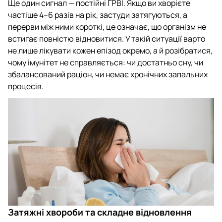
Ще один сигнал — постійні ГРВІ. Якщо ви хворієте
частіше 4–6 разів на рік, застуди затягуються, а
перерви між ними короткі, це означає, що організм не
встигає повністю відновитися. У такій ситуації варто
не лише лікувати кожен епізод окремо, а й розібратися,
чому імунітет не справляється: чи достатньо сну, чи
збалансований раціон, чи немає хронічних запальних
процесів.
Затяжні хвороби та складне відновлення