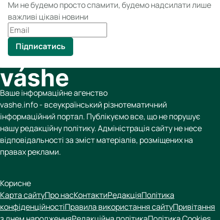
Ми не будемо просто спамити, будемо надсилати лише
важливі цікаві новини
Підписатись
Ваше інформаційне агенство
vashe.info - всеукраїнський різнотематичний
інформаційний портал. Публікуємо все, що не порушує
нашу редакційну політику. Адміністрація сайту не несе
відповідальності за зміст матеріалів, розміщених на
правах реклами.
Корисне
Карта сайту
Про нас
Контакти
Редакція
Політика
конфіденційності
Правила використання сайту
Привітання
з днем народження
Редакційна політика
Політика Cookies