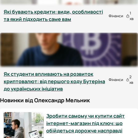
Які бувають кредити: види, особливості
1
Фінанси
та який підходить саме вам
хв
Як студенти впливають на розвиток
2
Фінанси
криптовалют: від першого коду Бутеріна
хв
до українських ініціатив
Новинки від Олександр Мельник
Зробити самому чи купити сайт
інтернет-магазин під ключ: що
обійдеться дорожче насправді