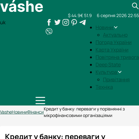
$ 44.9
€ 51.9
6 серпня 2026 22:55
uk
Новини
Актуально
Погода України
Карта України
Повітряна тривога
Deep State
Культура
Привітання
Техніка
Кредит у банку: переваги у порівнянні з
Vashe
Новини
Фінанси
мікрофінансовими організаціями
Кредит у банку: переваги у