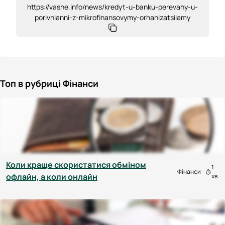
https://vashe.info/news/kredyt-u-banku-perevahy-u-
porivnianni-z-mikrofinansovymy-orhanizatsiiamy
Топ в рубриці Фінанси
Коли краще скористатися обміном
1
Фінанси
офлайн, а коли онлайн
хв