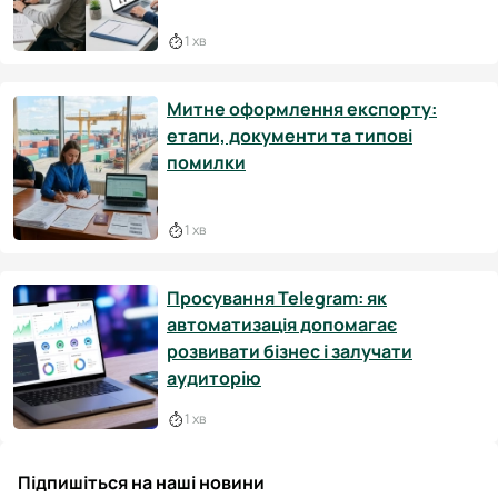
1 хв
Митне оформлення експорту:
етапи, документи та типові
помилки
1 хв
Просування Telegram: як
автоматизація допомагає
розвивати бізнес і залучати
аудиторію
1 хв
Підпишіться на наші новини