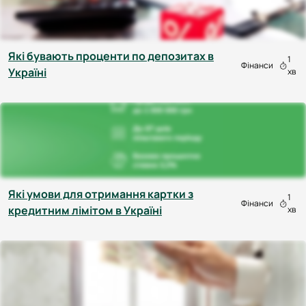
Які бувають проценти по депозитах в
1
Фінанси
Україні
хв
Які умови для отримання картки з
1
Фінанси
кредитним лімітом в Україні
хв