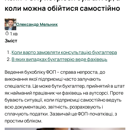
коли можна обійтися самостійно
Олександр Мельник
1 хв
Зміст
Коли варто замовляти консультацію бухгалтера
В яких випадках бухгалтерію веде фахівець
Ведення бухобліку ФОП – справа непроста, до
виконання якої підприємці часто залучають
спеціаліста. Це може бути бухгалтер, прийнятий в штат
як найманий працівник чи фахівець на аутсорсі. Проте
бувають ситуації, коли підприємці самостійно ведуть
всю документацію, звітність, розраховують і
сплачують податки. Зазвичай це ФОП-початківці, з
простим обліком.