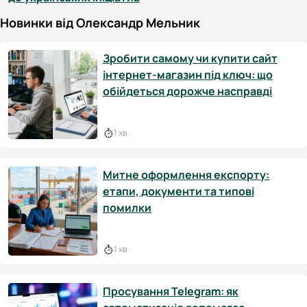
Новинки від Олександр Мельник
Зробити самому чи купити сайт
інтернет-магазин під ключ: що
обійдеться дорожче насправді
1 хв
Митне оформлення експорту:
етапи, документи та типові
помилки
1 хв
Просування Telegram: як