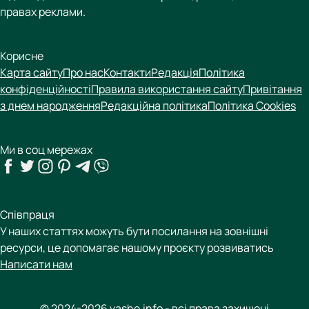
правах реклами.
Корисне
Карта сайту
Про нас
Контакти
Редакція
Політика
конфіденційності
Правила використання сайту
Привітання
з днем народження
Редакційна політика
Політика Cookies
Ми в соц мережах
Співпраця
У наших статтях можуть бути посилання на зовнішні
ресурси, це допомагає нашому проєкту розвиватись
Написати нам
© 2024-2026 vashe.info - всі права захищені