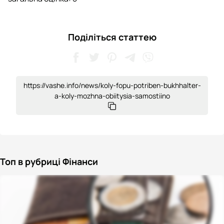
Поділіться статтею
https://vashe.info/news/koly-fopu-potriben-bukhhalter-
a-koly-mozhna-obiitysia-samostiino
Топ в рубриці Фінанси