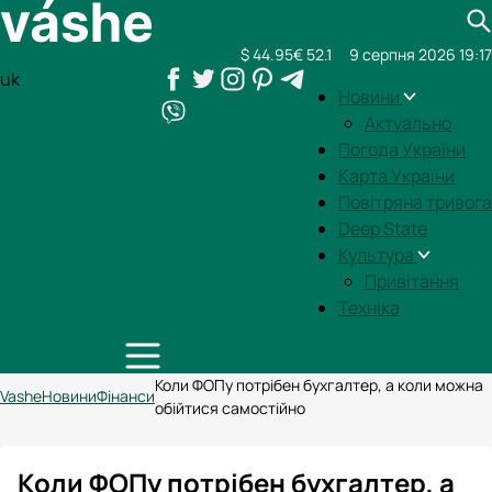
$ 44.95
€ 52.1
9 серпня 2026 19:17
uk
Новини
Актуально
Погода України
Карта України
Повітряна тривога
Deep State
Культура
Привітання
Техніка
Коли ФОПу потрібен бухгалтер, а коли можна
Vashe
Новини
Фінанси
обійтися самостійно
Коли ФОПу потрібен бухгалтер, а