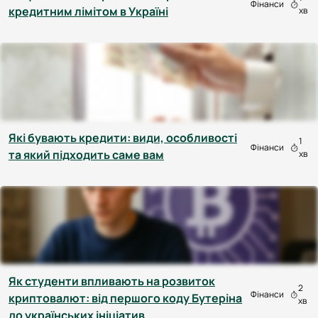
Фінанси
кредитним лімітом в Україні
хв
Які бувають кредити: види, особливості
1
Фінанси
та який підходить саме вам
хв
Як студенти впливають на розвиток
2
Фінанси
криптовалют: від першого коду Бутеріна
хв
до українських ініціатив