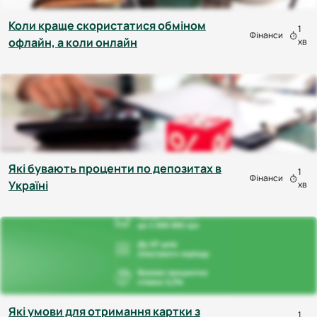
Коли краще скористатися обміном
1
Фінанси
офлайн, а коли онлайн
хв
Які бувають проценти по депозитах в
1
Фінанси
Україні
хв
Які умови для отримання картки з
1