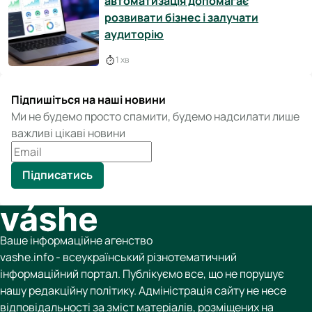
автоматизація допомагає
розвивати бізнес і залучати
аудиторію
1 хв
Підпишіться на наші новини
Ми не будемо просто спамити, будемо надсилати лише
важливі цікаві новини
Підписатись
Ваше інформаційне агенство
vashe.info - всеукраїнський різнотематичний
інформаційний портал. Публікуємо все, що не порушує
нашу редакційну політику. Адміністрація сайту не несе
відповідальності за зміст матеріалів, розміщених на