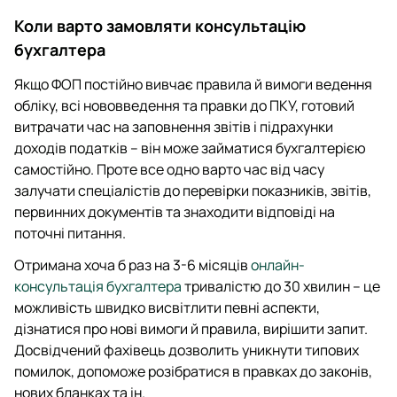
Коли варто замовляти консультацію
бухгалтера
Якщо ФОП постійно вивчає правила й вимоги ведення
обліку, всі нововведення та правки до ПКУ, готовий
витрачати час на заповнення звітів і підрахунки
доходів податків – він може займатися бухгалтерією
самостійно. Проте все одно варто час від часу
залучати спеціалістів до перевірки показників, звітів,
первинних документів та знаходити відповіді на
поточні питання.
Отримана хоча б раз на 3-6 місяців
онлайн-
консультація бухгалтера
тривалістю до 30 хвилин – це
можливість швидко висвітлити певні аспекти,
дізнатися про нові вимоги й правила, вирішити запит.
Досвідчений фахівець дозволить уникнути типових
помилок, допоможе розібратися в правках до законів,
нових бланках та ін.