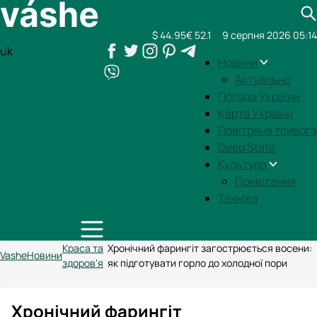
$ 44.95
€ 52.1
9 серпня 2026 05:14
uk
Новини
Актуально
Погода України
Карта України
Повітряна тривога
Deep State
Культура
Привітання
Техніка
Краса та
Хронічний фарингіт загострюється восени:
Vashe
Новини
здоров'я
як підготувати горло до холодної пори
Хронічний фарингіт