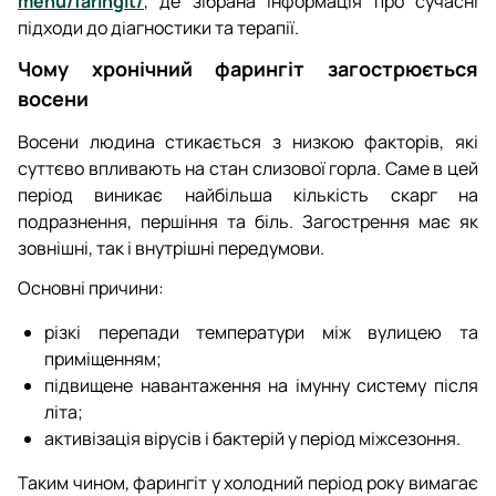
menu/faringit/
, де зібрана інформація про сучасні
підходи до діагностики та терапії.
Чому хронічний фарингіт загострюється
восени
Восени людина стикається з низкою факторів, які
суттєво впливають на стан слизової горла. Саме в цей
період виникає найбільша кількість скарг на
подразнення, першіння та біль. Загострення має як
зовнішні, так і внутрішні передумови.
Основні причини:
різкі перепади температури між вулицею та
приміщенням;
підвищене навантаження на імунну систему після
літа;
активізація вірусів і бактерій у період міжсезоння.
Таким чином, фарингіт у холодний період року вимагає