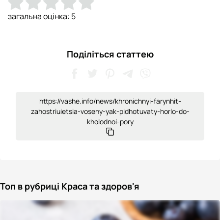
загальна оцінка:
5
Поділіться статтею
https://vashe.info/news/khronichnyi-farynhit-
zahostriuietsia-voseny-yak-pidhotuvaty-horlo-do-
kholodnoi-pory
Топ в рубриці Краса та здоров'я