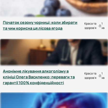
Початок сезону чорниці: коли збирати
Краса та
1
та чим корисна ця лісова ягода
здоров'я
хв
Анонімне лікування алкоголізму в
Краса та
1
клініці Олега Василенко: переваги та
здоров'я
хв
гарантії 100% конфіденційності