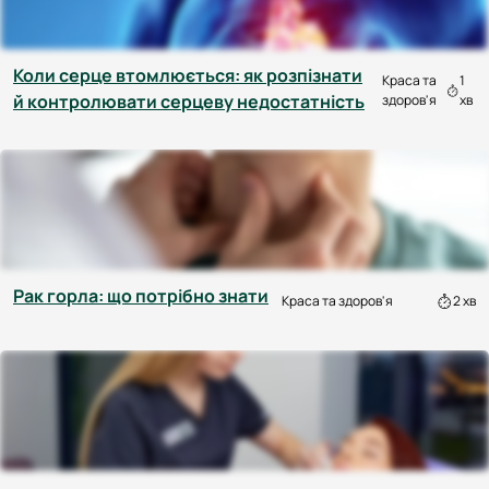
Коли серце втомлюється: як розпізнати
Краса та
1
й контролювати серцеву недостатність
здоров'я
хв
Рак горла: що потрібно знати
Краса та здоров'я
2 хв