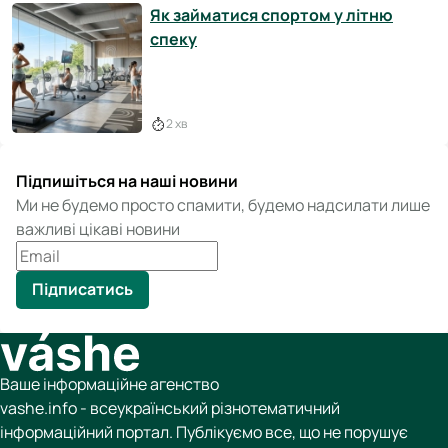
Як займатися спортом у літню
спеку
2 хв
Підпишіться на наші новини
Ми не будемо просто спамити, будемо надсилати лише
важливі цікаві новини
Підписатись
Ваше інформаційне агенство
vashe.info - всеукраїнський різнотематичний
інформаційний портал. Публікуємо все, що не порушує