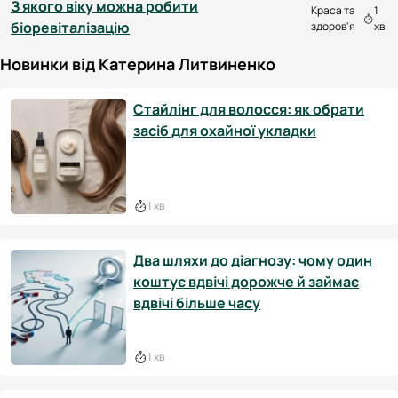
З якого віку можна робити
Краса та
1
біоревіталізацію
здоров'я
хв
Новинки від Катерина Литвиненко
Стайлінг для волосся: як обрати
засіб для охайної укладки
1 хв
Два шляхи до діагнозу: чому один
коштує вдвічі дорожче й займає
вдвічі більше часу
1 хв