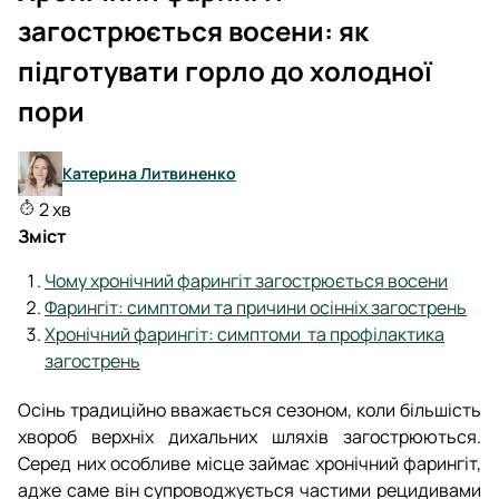
загострюється восени: як
підготувати горло до холодної
пори
Катерина Литвиненко
2 хв
Зміст
Чому хронічний фарингіт загострюється восени
Фарингіт: симптоми та причини осінніх загострень
Хронічний фарингіт: симптоми та профілактика
загострень
Осінь традиційно вважається сезоном, коли більшість
хвороб верхніх дихальних шляхів загострюються.
Серед них особливе місце займає хронічний фарингіт,
адже саме він супроводжується частими рецидивами