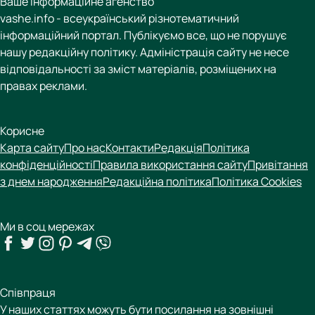
Ваше інформаційне агенство
vashe.info - всеукраїнський різнотематичний
інформаційний портал. Публікуємо все, що не порушує
нашу редакційну політику. Адміністрація сайту не несе
відповідальності за зміст матеріалів, розміщених на
правах реклами.
Корисне
Карта сайту
Про нас
Контакти
Редакція
Політика
конфіденційності
Правила використання сайту
Привітання
з днем народження
Редакційна політика
Політика Cookies
Ми в соц мережах
Співпраця
У наших статтях можуть бути посилання на зовнішні