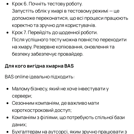
Крок 6. Почніть тестову роботу.
Запустіть облік у хмарі в тестовому режимі — це
допоможе переконатися, що всі процеси працюють
коректно та зручно для користувачів.
Крок 7. Перейдіть до щоденної роботи.
Після успішного тесту можна повністю переходити
на хмару. Резервне копіювання, оновлення та
безпеку забезпечує провайдер.
Для кого вигідна хмарна BAS
BAS online ідеально підходить:
Малому бізнесу, який не хоче інвестувати у
сервери;
Сезонним компаніям, де важливо мати
короткостроковий доступ;
Компаніям з філіями, що потребують спільної бази
даних;
Бухгалтерам на аутсорсі, яким зручно працювати з