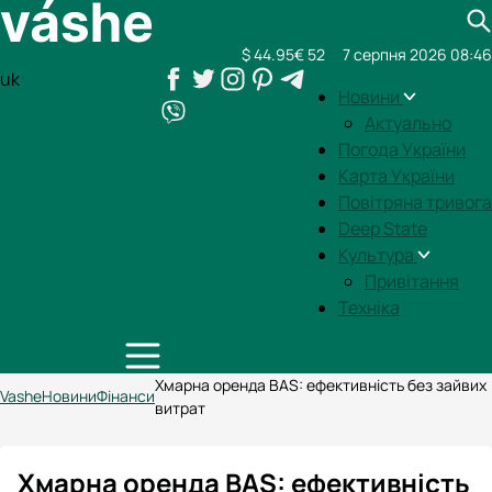
$ 44.95
€ 52
7 серпня 2026 08:46
uk
Новини
Актуально
Погода України
Карта України
Повітряна тривога
Deep State
Культура
Привітання
Техніка
Хмарна оренда BAS: ефективність без зайвих
Vashe
Новини
Фінанси
витрат
Хмарна оренда BAS: ефективність