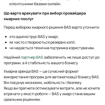
клієнтськими базами онлайн.
Що варто врахувати при виборі провайдера
хмарних послуг
Перед вибором хмарного рішення BAS варто уточнити:
хто адмініструє BAS у хмарі;
як часто створюються резервні копії;
чи надається технічна підтримка користувачам.
Надійний
партнер BAS
забезпечить не лише доступ до
програми, а й стабільність вашого бізнесу.
Хмарна оренда BAS — це сучасний формат
використання програм для автоматизації бізнесу BAS.
Він поєднує економію, мобільність і безпеку.
Якщо ви прагнете оптимізувати витрати, але не хочете
втрачати у якості роботи — BAS у хмарі стане вашим
ідеальним рішенням.