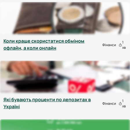
Коли краще скористатися обміном
1
Фінанси
офлайн, а коли онлайн
хв
Які бувають проценти по депозитах в
1
Фінанси
Україні
хв