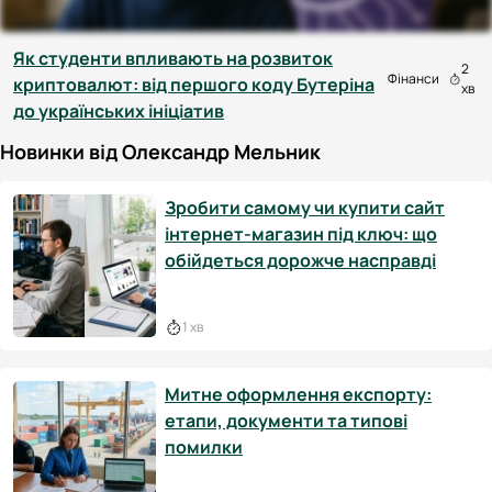
Як студенти впливають на розвиток
2
Фінанси
криптовалют: від першого коду Бутеріна
хв
до українських ініціатив
Новинки від Олександр Мельник
Зробити самому чи купити сайт
інтернет-магазин під ключ: що
обійдеться дорожче насправді
1 хв
Митне оформлення експорту:
етапи, документи та типові
помилки