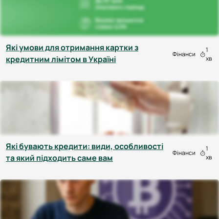
Які умови для отримання картки з
1
Фінанси
кредитним лімітом в Україні
хв
Які бувають кредити: види, особливості
1
Фінанси
та який підходить саме вам
хв