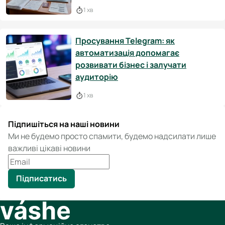
1 хв
Просування Telegram: як
автоматизація допомагає
розвивати бізнес і залучати
аудиторію
1 хв
Підпишіться на наші новини
Ми не будемо просто спамити, будемо надсилати лише
важливі цікаві новини
Підписатись