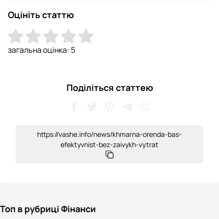
Оцініть статтю
загальна оцінка:
5
Поділіться статтею
https://vashe.info/news/khmarna-orenda-bas-
efektyvnist-bez-zaivykh-vytrat
Топ в рубриці Фінанси