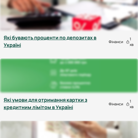
Які бувають проценти по депозитах в
1
Фінанси
Україні
хв
Які умови для отримання картки з
1
Фінанси
кредитним лімітом в Україні
хв