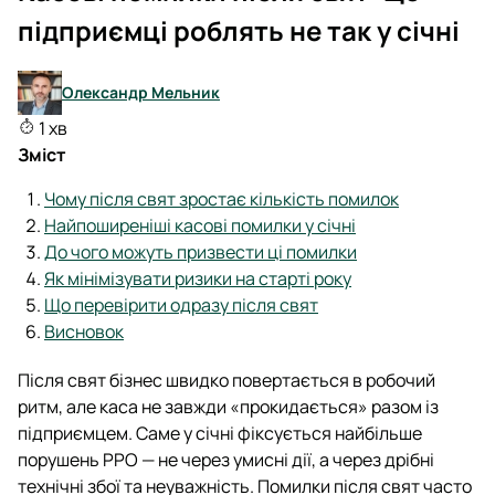
підприємці роблять не так у січні
Олександр Мельник
1 хв
Зміст
Чому після свят зростає кількість помилок
Найпоширеніші касові помилки у січні
До чого можуть призвести ці помилки
Як мінімізувати ризики на старті року
Що перевірити одразу після свят
Висновок
Після свят бізнес швидко повертається в робочий
ритм, але каса не завжди «прокидається» разом із
підприємцем. Саме у січні фіксується найбільше
порушень РРО — не через умисні дії, а через дрібні
технічні збої та неуважність. Помилки після свят часто