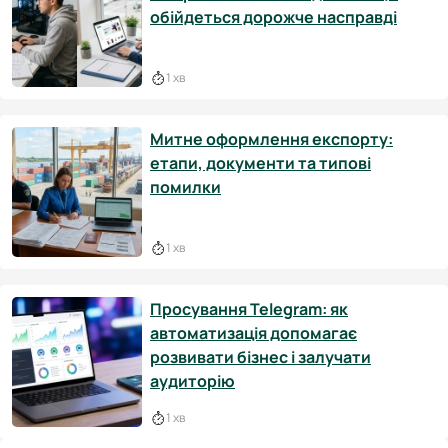
обійдеться дорожче насправді
1 хв
Митне оформлення експорту:
етапи, документи та типові
помилки
1 хв
Просування Telegram: як
автоматизація допомагає
розвивати бізнес і залучати
аудиторію
1 хв