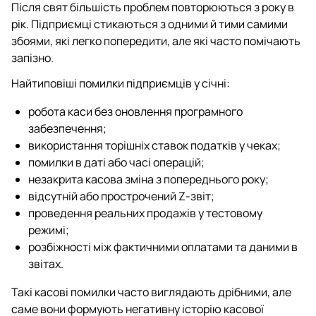
Після свят більшість проблем повторюються з року в
рік. Підприємці стикаються з одними й тими самими
збоями, які легко попередити, але які часто помічають
запізно.
Найтиповіші помилки підприємців у січні:
робота каси без оновлення програмного
забезпечення;
використання торішніх ставок податків у чеках;
помилки в даті або часі операцій;
незакрита касова зміна з попереднього року;
відсутній або прострочений Z-звіт;
проведення реальних продажів у тестовому
режимі;
розбіжності між фактичними оплатами та даними в
звітах.
Такі касові помилки часто виглядають дрібними, але
саме вони формують негативну історію касової