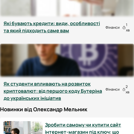
Які бувають кредити: види, особливості
1
Фінанси
та який підходить саме вам
хв
Як студенти впливають на розвиток
2
Фінанси
криптовалют: від першого коду Бутеріна
хв
до українських ініціатив
Новинки від Олександр Мельник
Зробити самому чи купити сайт
інтернет-магазин під ключ: що