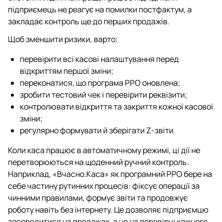
підприємець не реагує на помилки постфактум, а
закладає контроль ще до перших продажів.
Щоб зменшити ризики, варто:
перевірити всі касові налаштування перед
відкриттям першої зміни;
переконатися, що програма РРО оновлена;
зробити тестовий чек і перевірити реквізити;
контролювати відкриття та закриття кожної касової
зміни;
регулярно формувати й зберігати Z-звіти.
Коли каса працює в автоматичному режимі, ці дії не
перетворюються на щоденний ручний контроль.
Наприклад, «Вчасно.Каса» як програмний РРО бере на
себе частину рутинних процесів: фіксує операції за
чинними правилами, формує звіти та продовжує
роботу навіть без інтернету. Це дозволяє підприємцю
зосередитися на продажах, а не на перевірці кожного