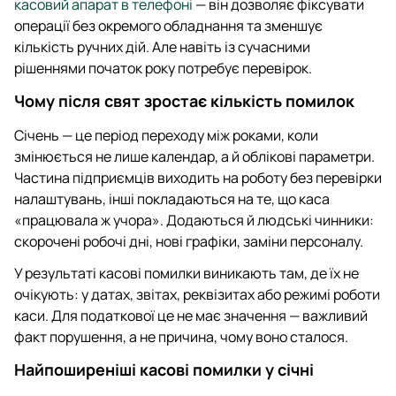
касовий апарат в телефоні
— він дозволяє фіксувати
операції без окремого обладнання та зменшує
кількість ручних дій. Але навіть із сучасними
рішеннями початок року потребує перевірок.
Чому після свят зростає кількість помилок
Січень — це період переходу між роками, коли
змінюється не лише календар, а й облікові параметри.
Частина підприємців виходить на роботу без перевірки
налаштувань, інші покладаються на те, що каса
«працювала ж учора». Додаються й людські чинники:
скорочені робочі дні, нові графіки, заміни персоналу.
У результаті касові помилки виникають там, де їх не
очікують: у датах, звітах, реквізитах або режимі роботи
каси. Для податкової це не має значення — важливий
факт порушення, а не причина, чому воно сталося.
Найпоширеніші касові помилки у січні