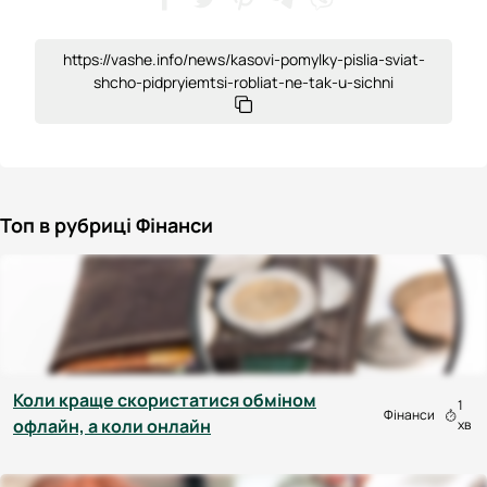
https://vashe.info/news/kasovi-pomylky-pislia-sviat-
shcho-pidpryiemtsi-robliat-ne-tak-u-sichni
Топ в рубриці Фінанси
Коли краще скористатися обміном
1
Фінанси
офлайн, а коли онлайн
хв