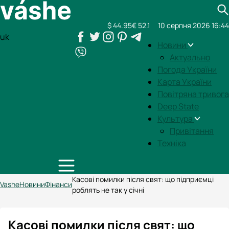
$ 44.95
€ 52.1
10 серпня 2026 16:44
uk
Новини
Актуально
Погода України
Карта України
Повітряна тривога
Deep State
Культура
Привітання
Техніка
Касові помилки після свят: що підприємці
Vashe
Новини
Фінанси
роблять не так у січні
Касові помилки після свят: що