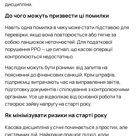
дисципліни.
До чого можуть призвести ці помилки
Навіть одна помилка в чеку може стати підставою для
перевірки, якщо вона повторюється або тягне за
собою ланцюжок неточностей. Для податкової
порушення РРО — це сигнал, що касові операції
контролюються недостатньо.
Наслідки можуть бути різними: від запитів на
пояснення до фінансових санкцій. Крім штрафів,
підприємці витрачають час на виправлення звітів,
підготовку документів і спілкування з контролюючими
органами. Усе це відволікає від основної роботи та
створює зайву напругу на старті року.
Як мінімізувати ризики на старті року
Касова дисципліна у січні починається з простих, але
системних дій. Найкраще працює підхід, коли