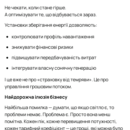
Не чекати, коли стане гірше.
А оптимізувати те, що відбувається зараз.
Установки зберігання енергії дозволяють:
контролювати профіль навантаження
знижувати фінансові ризики
підвищувати передбачуваність витрат
інтегрувати власну сонячну генерацію
І це вже не про «страховку від темряви». Це про
управління грошовим потоком.
Найдорожча ілюзія бізнесу
Найбільша помилка — думати, що якщо світло є, то
проблеми немає. Проблема є. Просто вона менш
помітна. Кожен пік, кожне перевищення потужності,
кожен тарифний коефіцієнт — це гроші, які можна було