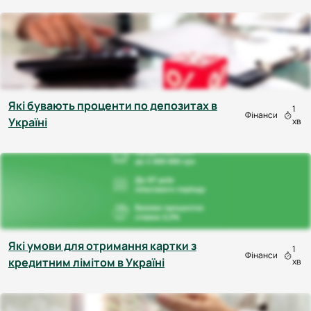
Які бувають проценти по депозитах в
1
Фінанси
Україні
хв
Які умови для отримання картки з
1
Фінанси
кредитним лімітом в Україні
хв