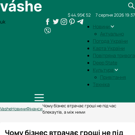
$ 44.95
€ 52
7 серпня 2026 19:37
uk
Новини
Актуально
Погода України
Карта України
Повітряна тривога
Deep State
Культура
Привітання
Техніка
Чому бізнес втрачає гроші не під час
Vashe
Новини
Фінанси
блекаутів, а між ними
Чому бізнес втрачає гроші не під