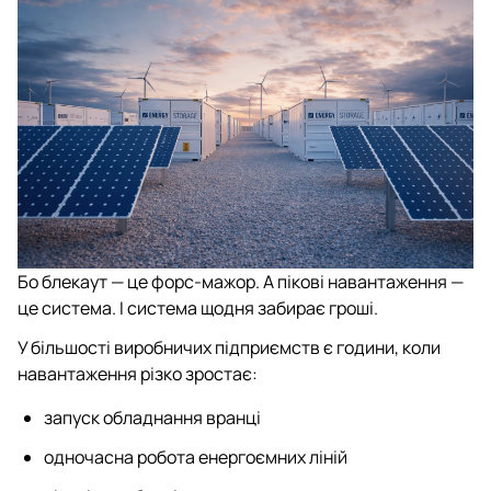
Бо блекаут — це форс-мажор. А пікові навантаження —
це система. І система щодня забирає гроші.
У більшості виробничих підприємств є години, коли
навантаження різко зростає:
запуск обладнання вранці
одночасна робота енергоємних ліній