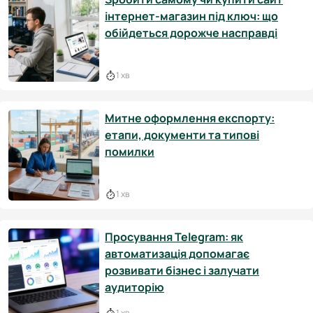
інтернет-магазин під ключ: що
обійдеться дорожче насправді
1 хв
Митне оформлення експорту:
етапи, документи та типові
помилки
1 хв
Просування Telegram: як
автоматизація допомагає
розвивати бізнес і залучати
аудиторію
1 хв