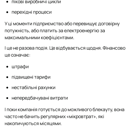
пікові виробничі цикли
перехідні процеси
У ці моменти підприємство або перевищує договірну
потужність, або платить за електроенергію за
максимальними коефіцієнтами.
І це не разова подія. Це відбувається щодня. Фінансово
це означає:
штрафи
підвищені тарифи
нестабільні рахунки
непередбачувані витрати
І поки компанія готується до можливого блекауту, вона
часто не бачить регулярних «мікровтрат», які
накопичуються місяцями.