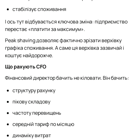
стабілізує споживання
І ось тут відбувається ключова зміна: підприємство
перестає «платити за максимум».
Peak shaving дозволяє фактично зрізати верхівку
графіка споживання. А саме ця верхівка зазвичай і
коштує найдорожче.
Що рахують CFO
Фінансовий директор бачить не кіловати. Він бачить:
структуру рахунку
пікову складову
частоту перевищень
середній тариф по місяцю
динаміку витрат