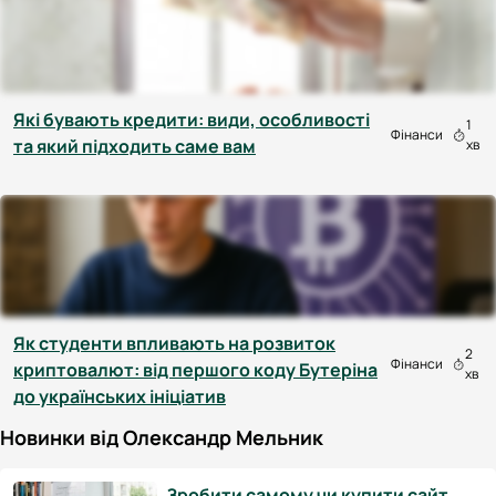
Які бувають кредити: види, особливості
1
Фінанси
та який підходить саме вам
хв
Як студенти впливають на розвиток
2
Фінанси
криптовалют: від першого коду Бутеріна
хв
до українських ініціатив
Новинки від Олександр Мельник
Зробити самому чи купити сайт