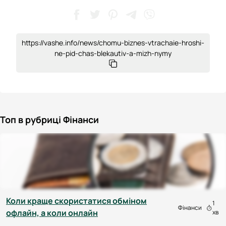
https://vashe.info/news/chomu-biznes-vtrachaie-hroshi-
ne-pid-chas-blekautiv-a-mizh-nymy
Топ в рубриці Фінанси
Коли краще скористатися обміном
1
Фінанси
офлайн, а коли онлайн
хв