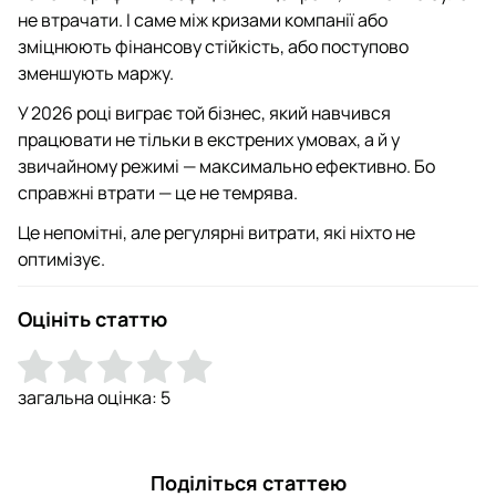
не втрачати. І саме між кризами компанії або
зміцнюють фінансову стійкість, або поступово
зменшують маржу.
У 2026 році виграє той бізнес, який навчився
працювати не тільки в екстрених умовах, а й у
звичайному режимі — максимально ефективно. Бо
справжні втрати — це не темрява.
Це непомітні, але регулярні витрати, які ніхто не
оптимізує.
Оцініть статтю
загальна оцінка:
5
Поділіться статтею