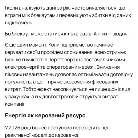
І коли аналізують дані за рік, часто виявляється, що
втрати між блекаутами перевищують збитки від самих
відключень.
Бо блекаут може статися кілька разів. А піки — щодня.
Є ще один момент. Коли підприємство починає
керувати своїм профілем споживання, воно отримує
більше гнучкості в переговорах із постачальниками
електроенергії та операторами мережі. Зниження
пікових навантажень дозволяє оптимізувати договірну
потужність, а це — пряме скорочення фіксованих
витрат. Тобто ефект накопичується не лише щомісяця
у рахунках, а й у довгостроковій структурі витрат
компанії.
Енергія як керований ресурс
У 2026 році бізнес поступово переходить від
реактивної моделі до керованої.