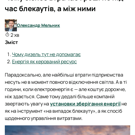
час блекаутів, а між ними
Олександр Мельник
2 хв
Зміст
Чому дизель тут не допомагає
Енергія як керований ресурс
Парадоксально, але найбільші втрати підприємства
несуть не в момент повного відключення світла. А в ті
години, коли електроенергія є — але коштує дорожче,
ніж здається. Саме тому дедалі більше компаній
звертають увагу на
установки зберігання енергії
не
як на інструмент «на випадок блекауту», а як спосіб
щоденного управління витратами.