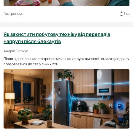
Гастрономія
1 хв
Як захистити побутову техніку від перепадів
напруги після блекаутів
Андрій Савчук
Після відновлення електропостачання напруга в мережі не завжди одразу
повертається до стабільних 220...