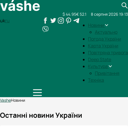
$ 44.95
€ 52.1
8 серпня 2026 19:13
uk
ru
Новини
Актуально
Погода України
Карта України
Повітряна тривога
Deep State
Культура
Привітання
Техніка
Vashe
Новини
Останні новини України