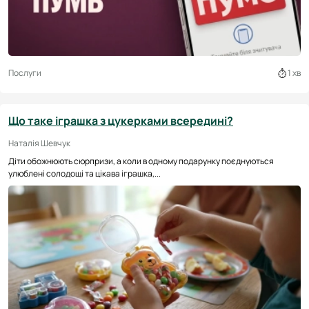
Послуги
1 хв
Що таке іграшка з цукерками всередині?
Наталія Шевчук
Діти обожнюють сюрпризи, а коли в одному подарунку поєднуються
улюблені солодощі та цікава іграшка,...