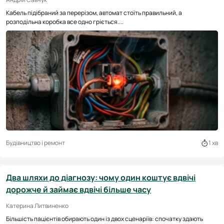
Кабель підібраний за перерізом, автомат стоїть правильний, а
розподільна коробка все одно гріється....
Будівництво і ремонт
1 хв
Два шляхи до діагнозу: чому один коштує вдвічі
дорожче й займає вдвічі більше часу
Катерина Литвиненко
Більшість пацієнтів обирають один із двох сценаріїв: спочатку здають