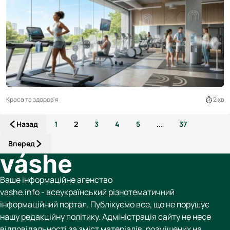
Краса та здоров'я
2 хв
Назад
1
2
3
4
5
...
37
Вперед
Ваше інформаційне агенство
vashe.info - всеукраїнський різнотематичний
інформаційний портал. Публікуємо все, що не порушує
нашу редакційну політику. Адміністрація сайту не несе
відповідальності за зміст матеріалів, розміщених на