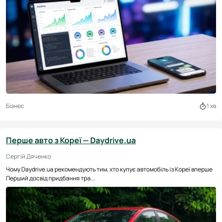
Бізнес
1 хв
Перше авто з Кореї — Daydrive.ua
Сергій Дяченко
Чому Daydrive.ua рекомендують тим, хто купує автомобіль із Кореї вперше
Перший досвід придбання тра...