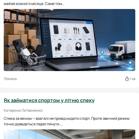
майже кожного місяця. Саме том...
Техніка
1 хв
Як займатися спортом у літню спеку
Катерина Литвиненко
Спека за вікном — взагалі не привід кидати спорт. Проте звичний режим
точно доведеться переглянути....