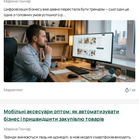
Марина Гончар
Цифровізація бізнесу вже давно перестала бути трендом — сьогодні це
одна з головних умов успішного р...
Маркетинг
1 хв
Мобільні аксесуари оптом: як автоматизувати
бізнес і пришвидшити закупівлю товарів
Марина Гончар
Тренди змінюються ледь не щонеділі, а нові моделі смартфонів виходять