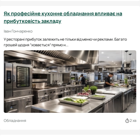
Як професійне кухонне обладнання впливає на
прибутковість закладу
Іван Гончаренко
У ресторані прибуток залежить не тільки від меню чи реклами. Багато
грошей щодня “ховається” прямо н...
Обладнання
2 хв