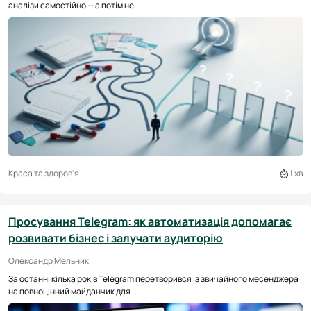
аналізи самостійно — а потім не...
Краса та здоров'я
1 хв
Просування Telegram: як автоматизація допомагає
розвивати бізнес і залучати аудиторію
Олександр Мельник
За останні кілька років Telegram перетворився із звичайного месенджера
на повноцінний майданчик для...