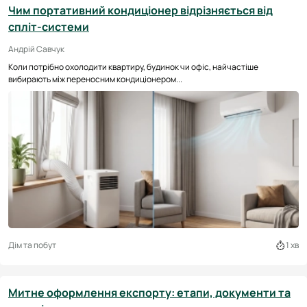
Чим портативний кондиціонер відрізняється від
спліт-системи
Андрій Савчук
Коли потрібно охолодити квартиру, будинок чи офіс, найчастіше
вибирають між переносним кондиціонером...
Дім та побут
1 хв
Митне оформлення експорту: етапи, документи та