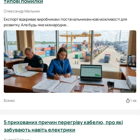
типові помилки
Олександр Мельник
Експорт відкриває виробникам і постачальникам нові можливості для
розвитку. Але будь-яке міжнародне...
Бізнес
1 хв
5 прихованих причин перегріву кабелю, про які
забувають навіть електрики
Андрій Савчук