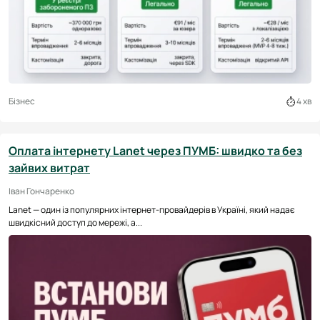
Бізнес
4 хв
Оплата інтернету Lanet через ПУМБ: швидко та без
зайвих витрат
Іван Гончаренко
Lanet — один із популярних інтернет-провайдерів в Україні, який надає
швидкісний доступ до мережі, а...