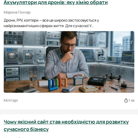
Акумулятори для дронів: яку хімію обрати
Марина Гончар
Дрони, FPV, коптери — все це широко застосовується у
найрізноманітніших сферах життя. Для сучасної У...
Мілітарі
1 хв
Чому якісний сайт став необхідністю для розвитку
сучасного бізнесу