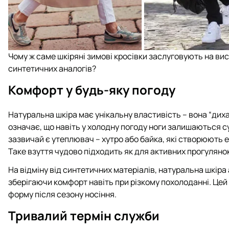
Чому ж саме шкіряні зимові кросівки заслуговують на висо
синтетичних аналогів?
Комфорт у будь-яку погоду
Натуральна шкіра має унікальну властивість – вона “диха
означає, що навіть у холодну погоду ноги залишаються с
зазвичай є утеплювач – хутро або байка, які створюють е
Таке взуття чудово підходить як для активних прогулянок,
На відміну від синтетичних матеріалів, натуральна шкіра
зберігаючи комфорт навіть при різкому похолоданні. Цей 
форму після сезону носіння.
Тривалий термін служби