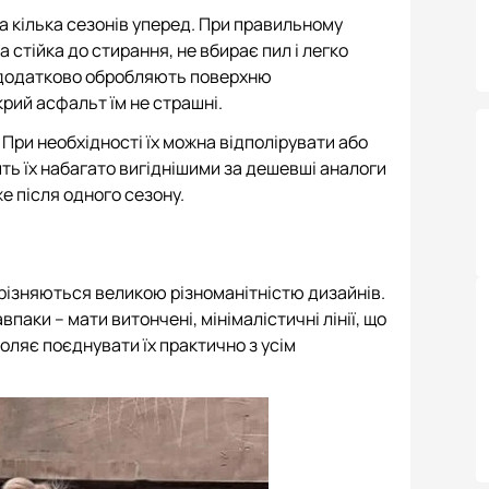
на кілька сезонів уперед. При правильному
а стійка до стирання, не вбирає пил і легко
 додатково обробляють поверхню
рий асфальт їм не страшні.
 При необхідності їх можна відполірувати або
ить їх набагато вигіднішими за дешевші аналоги
же після одного сезону.
дрізняються великою різноманітністю дизайнів.
паки – мати витончені, мінімалістичні лінії, що
оляє поєднувати їх практично з усім