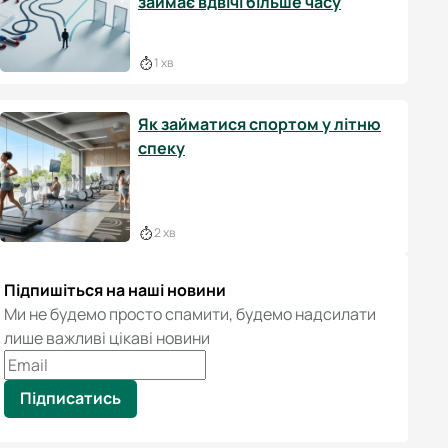
займає вдвічі більше часу
1 хв
Як займатися спортом у літню
спеку
2 хв
Підпишіться на наші новини
Ми не будемо просто спамити, будемо надсилати
лише важливі цікаві новини
Підписатись