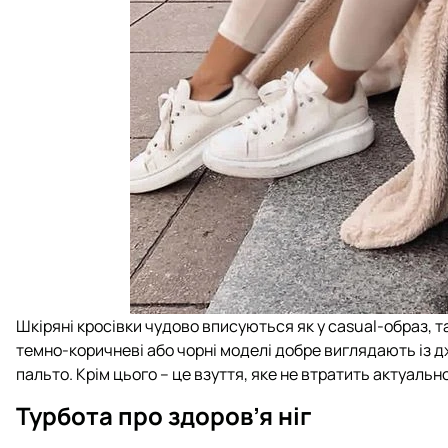
Шкіряні кросівки чудово вписуються як у casual-образ, та
темно-коричневі або чорні моделі добре виглядають із дж
пальто. Крім цього – це взуття, яке не втратить актуально
Турбота про здоров’я ніг