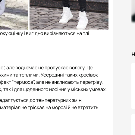
ку оцінку і вигідно вирізняються на тлі
Н
є”, але водночас не пропускає вологу. Це
ухими та теплими. Усередині таких кросівок
фект “термоса”, але не викликають перегріву.
 так і для щоденного носіння у міських умовах.
 адаптується до температурних змін,
матеріал не тріскає на морозі й не втратить