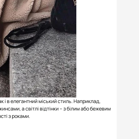
к і в елегантний міський стиль. Наприклад,
инсами, а світлі відтінки – з білим або бежевим
сті з роками.