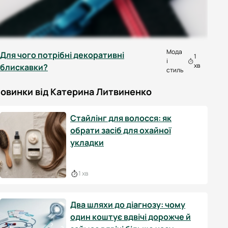
Мода
Для чого потрібні декоративні
1
і
хв
блискавки?
стиль
овинки від Катерина Литвиненко
Стайлінг для волосся: як
обрати засіб для охайної
укладки
1 хв
Два шляхи до діагнозу: чому
один коштує вдвічі дорожче й