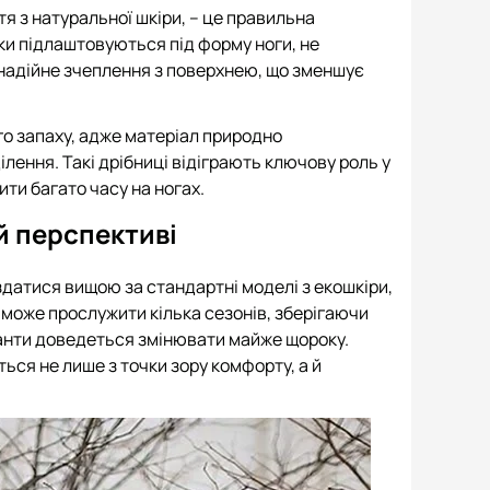
я з натуральної шкіри, – це правильна
ки підлаштовуються під форму ноги, не
 надійне зчеплення з поверхнею, що зменшує
о запаху, адже матеріал природно
лення. Такі дрібниці відіграють ключову роль у
и багато часу на ногах.
й перспективі
здатися вищою за стандартні моделі з екошкіри,
б може прослужити кілька сезонів, зберігаючи
іанти доведеться змінювати майже щороку.
ься не лише з точки зору комфорту, а й