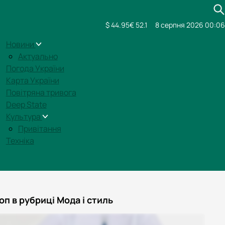
$ 44.95
€ 52.1
8 серпня 2026 00:06
Новини
Актуально
Погода України
Карта України
Повітряна тривога
Deep State
Культура
Привітання
Техніка
оп в рубриці Мода і стиль