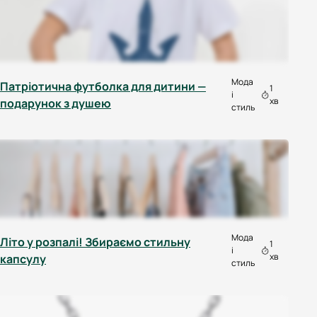
Мода
Патріотична футболка для дитини —
1
і
хв
подарунок з душею
стиль
Мода
Літо у розпалі! Збираємо стильну
1
і
хв
капсулу
стиль