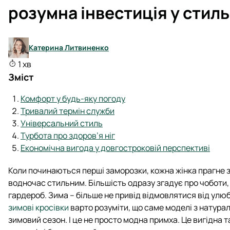
розумна інвестиція у стиль
Катерина Литвиненко
1 хв
Зміст
Комфорт у будь-яку погоду
Тривалий термін служби
Універсальний стиль
Турбота про здоров’я ніг
Економічна вигода у довгостроковій перспективі
Коли починаються перші заморозки, кожна жінка прагне з
водночас стильним. Більшість одразу згадує про чоботи
гардероб. Зима – більше не привід відмовлятися від улю
зимові кросівки
варто розуміти, що саме моделі з натурал
зимовий сезон. І це не просто модна примха. Це вигідна 