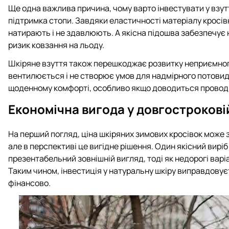
Ще одна важлива причина, чому варто інвестувати у взутт
підтримка стопи. Завдяки еластичності матеріалу кросів
натирають і не здавлюють. А якісна підошва забезпечує
ризик ковзання на льоду.
Шкіряне взуття також перешкоджає розвитку неприємног
вентилюється і не створює умов для надмірного потовиді
щоденному комфорті, особливо якщо доводиться проводит
Економічна вигода у довгострокові
На перший погляд, ціна шкіряних зимових кросівок може 
але в перспективі це вигідне рішення. Один якісний вирі
презентабельний зовнішній вигляд, тоді як недорогі вар
Таким чином, інвестиція у натуральну шкіру виправдовуєт
фінансово.