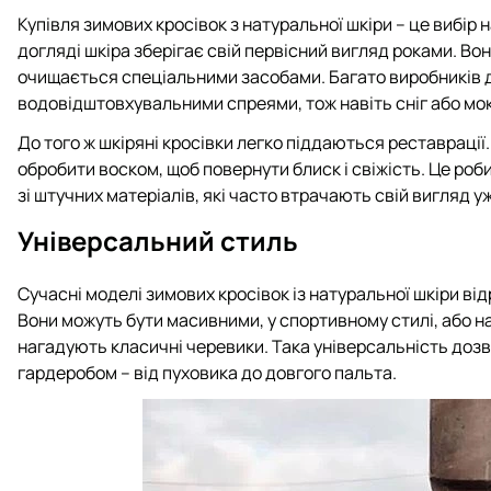
Купівля зимових кросівок з натуральної шкіри – це вибір 
догляді шкіра зберігає свій первісний вигляд роками. Вон
очищається спеціальними засобами. Багато виробників
водовідштовхувальними спреями, тож навіть сніг або мок
До того ж шкіряні кросівки легко піддаються реставрації.
обробити воском, щоб повернути блиск і свіжість. Це роб
зі штучних матеріалів, які часто втрачають свій вигляд у
Універсальний стиль
Сучасні моделі зимових кросівок із натуральної шкіри ві
Вони можуть бути масивними, у спортивному стилі, або нав
нагадують класичні черевики. Така універсальність дозв
гардеробом – від пуховика до довгого пальта.