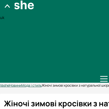
uk
Vashe
Новини
Мода і стиль
Жіночі зимові кросівки з натуральної шкір
Жіночі зимові кросівки з н