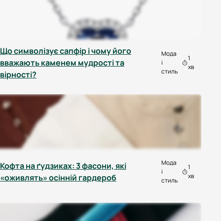
Що символізує сапфір і чому його
Мода
1
вважають каменем мудрості та
і
хв
стиль
вірності?
Мода
Кофта на ґудзиках: 3 фасони, які
1
і
хв
«оживлять» осінній гардероб
стиль