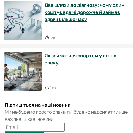
Два шляхи до діагнозу: чому один
коштує вдвічі дорожче й займає
вдвічі більше часу
1 хв
Як займатися спортом у літню
спеку
2 хв
Підпишіться на наші новини
Ми не будемо просто спамити, будемо надсилати лише
важливі цікаві новини