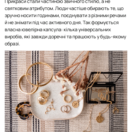
Прикраси стали частиною звичного стилю, а не
святковим атрибутом. Люди частіше обирають те, що
зручно носити годинами, поєднувати з різними речами
й не знімати під час активного дня. Так формується
власна ювелірна капсула: кілька універсальних
виробів, які завжди доречні та працюють у будь-якому
образі.