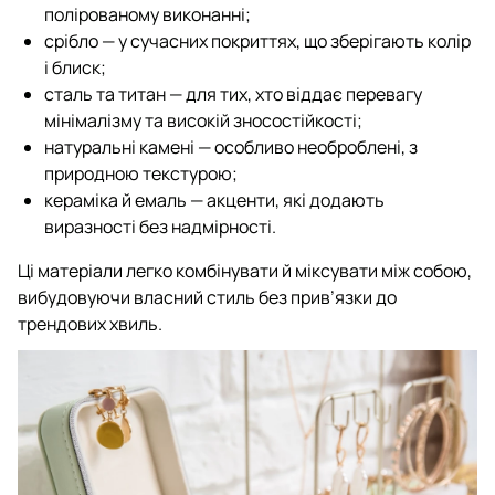
полірованому виконанні;
срібло — у сучасних покриттях, що зберігають колір
і блиск;
сталь та титан — для тих, хто віддає перевагу
мінімалізму та високій зносостійкості;
натуральні камені — особливо необроблені, з
природною текстурою;
кераміка й емаль — акценти, які додають
виразності без надмірності.
Ці матеріали легко комбінувати й міксувати між собою,
вибудовуючи власний стиль без прив’язки до
трендових хвиль.