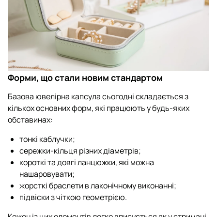
Форми, що стали новим стандартом
Базова ювелірна капсула сьогодні складається з
кількох основних форм, які працюють у будь-яких
обставинах:
тонкі каблучки;
сережки-кільця різних діаметрів;
короткі та довгі ланцюжки, які можна
нашаровувати;
жорсткі браслети в лаконічному виконанні;
підвіски з чіткою геометрією.
Кожен із цих елементів легко вписується як у стримані,