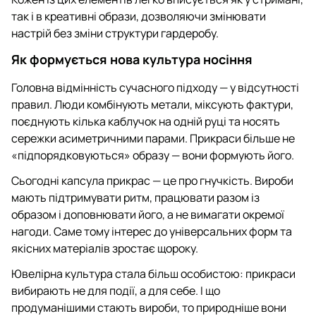
так і в креативні образи, дозволяючи змінювати
настрій без зміни структури гардеробу.
Як формується нова культура носіння
Головна відмінність сучасного підходу — у відсутності
правил. Люди комбінують метали, міксують фактури,
поєднують кілька каблучок на одній руці та носять
сережки асиметричними парами. Прикраси більше не
«підпорядковуються» образу — вони формують його.
Сьогодні капсула прикрас — це про гнучкість. Вироби
мають підтримувати ритм, працювати разом із
образом і доповнювати його, а не вимагати окремої
нагоди. Саме тому інтерес до універсальних форм та
якісних матеріалів зростає щороку.
Ювелірна культура стала більш особистою: прикраси
вибирають не для події, а для себе. І що
продуманішими стають вироби, то природніше вони