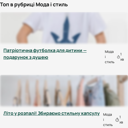
Топ в рубриці Мода і стиль
Патріотична футболка для дитини —
Мода
1
подарунок з душею
і
хв
стиль
Літо у розпалі! Збираємо стильну капсулу
Мода
1
і
хв
стиль