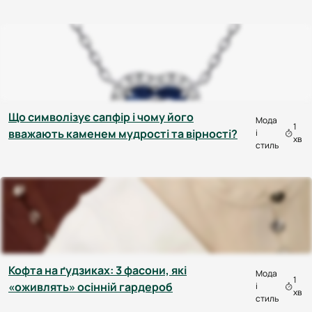
Що символізує сапфір і чому його
Мода
1
вважають каменем мудрості та вірності?
і
хв
стиль
Кофта на ґудзиках: 3 фасони, які
Мода
1
«оживлять» осінній гардероб
і
хв
стиль