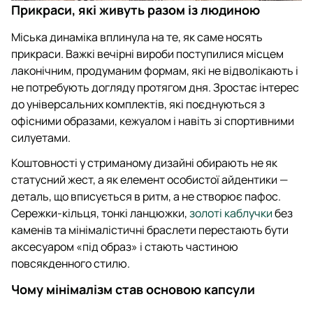
Прикраси, які живуть разом із людиною
Міська динаміка вплинула на те, як саме носять
прикраси. Важкі вечірні вироби поступилися місцем
лаконічним, продуманим формам, які не відволікають і
не потребують догляду протягом дня. Зростає інтерес
до універсальних комплектів, які поєднуються з
офісними образами, кежуалом і навіть зі спортивними
силуетами.
Коштовності у стриманому дизайні обирають не як
статусний жест, а як елемент особистої айдентики —
деталь, що вписується в ритм, а не створює пафос.
Сережки-кільця, тонкі ланцюжки,
золоті каблучки
без
каменів та мінімалістичні браслети перестають бути
аксесуаром «під образ» і стають частиною
повсякденного стилю.
Чому мінімалізм став основою капсули