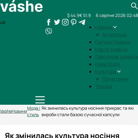
$ 44.9
€ 51.9
6 серпня 2026 02:48
uk
Новини
Актуально
Погода України
Карта України
Повітряна тривога
Deep State
Культура
Привітання
Техніка
Мода і
Як змінилась культура носіння прикрас та які
Vashe
Новини
стиль
вироби стали базою сучасної капсули
Як змінилась культура носіння