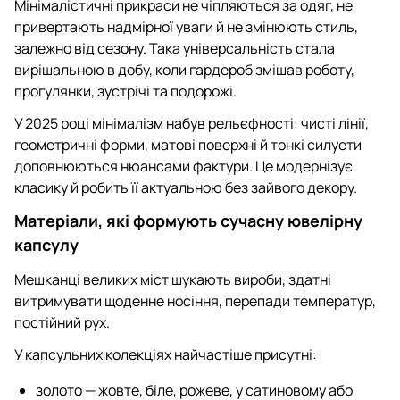
Мінімалістичні прикраси не чіпляються за одяг, не
привертають надмірної уваги й не змінюють стиль,
залежно від сезону. Така універсальність стала
вирішальною в добу, коли гардероб змішав роботу,
прогулянки, зустрічі та подорожі.
У 2025 році мінімалізм набув рельєфності: чисті лінії,
геометричні форми, матові поверхні й тонкі силуети
доповнюються нюансами фактури. Це модернізує
класику й робить її актуальною без зайвого декору.
Матеріали, які формують сучасну ювелірну
капсулу
Мешканці великих міст шукають вироби, здатні
витримувати щоденне носіння, перепади температур,
постійний рух.
У капсульних колекціях найчастіше присутні:
золото — жовте, біле, рожеве, у сатиновому або