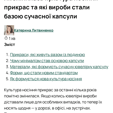
прикрас та які вироби стали
базою сучасної капсули
Катерина Литвиненко
1 хв
Зміст
Прикраси, які живуть разом із людиною
Чому мінімалізм став основою капсули
Матеріали, які формують сучасну ювелірну капсулу
Форми, що стали новим стандартом
Як формується нова культура носіння
Культура носіння прикрас за останні кілька років
помітно змінилася. Якщо колись ювелірні вироби
діставали лише для особливих випадків, то тепер їх
носять щодня — у дорозі, в офісі, на зустрічах.