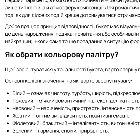
лише тип квітів, а й атмосферу композиції. Для романтичн
тоді як для ділових подій краще дотримуватися стриманос
Добре працює принцип відповідності: букет має візуальн
це день народження, подяка, привітання або особлива ін
найкращий; інколи саме точне попадання в ситуацію фо
Як обрати кольорову палітру?
Щоб зорієнтуватися у тональності букета, варто спершу
Основні колірні значення, на які варто звернути увагу:
Білий — означає чистоту, турботу, щирість, підкреслю
Рожевий — м’який романтичний підтекст, делікатність,
Червоний — насиченість, пристрасть, інтенсивність по
Жовтий — оптимізм, відкритість, позитивні емоції.
Фіолетовий і блакитний — інтелігентність, витонченіс
Зелений — гармонія, спокій, природність.