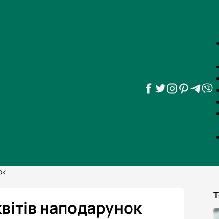
ок
Т
квітів наподарунок