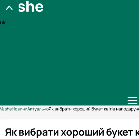
uk
Vashe
Новини
Актуально
Як вибрати хороший букет квітів наподарун
Як вибрати хороший букет 