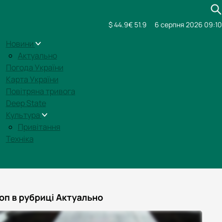
$ 44.9
€ 51.9
6 серпня 2026 09:10
Новини
Актуально
Погода України
Карта України
Повітряна тривога
Deep State
Культура
Привітання
Техніка
оп в рубриці Актуально