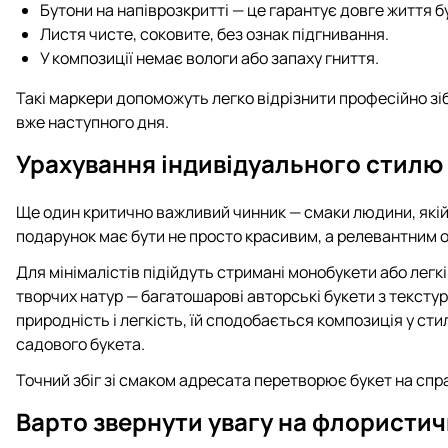
Бутони на напіврозкритті — це гарантує довге життя б
Листя чисте, соковите, без ознак підгнивання.
У композиції немає вологи або запаху гниття.
Такі маркери допоможуть легко відрізнити професійно зіб
вже наступного дня.
Урахування індивідуального стилю
Ще один критично важливий чинник — смаки людини, якій 
подарунок має бути не просто красивим, а релевантним о
Для мінімалістів підійдуть стримані монобукети або легкі
творчих натур — багатошарові авторські букети з тексту
природність і легкість, їй сподобається композиція у сти
садового букета.
Точний збіг зі смаком адресата перетворює букет на спр
Варто звернути увагу на флористич