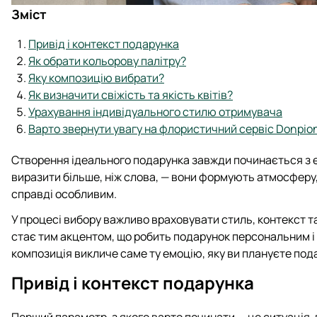
Зміст
Привід і контекст подарунка
Як обрати кольорову палітру?
Яку композицію вибрати?
Як визначити свіжість та якість квітів?
Урахування індивідуального стилю отримувача
Варто звернути увагу на флористичний сервіс Donpio
Створення ідеального подарунка завжди починається з емо
виразити більше, ніж слова, — вони формують атмосферу
справді особливим.
У процесі вибору важливо враховувати стиль, контекст т
стає тим акцентом, що робить подарунок персональним і 
композиція викличе саме ту емоцію, яку ви плануєте под
Привід і контекст подарунка
Перший параметр, з якого варто починати — це ситуація, 