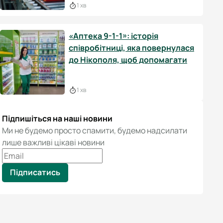
1 хв
«Аптека 9-1-1»: історія
співробітниці, яка повернулася
до Нікополя, щоб допомагати
1 хв
Підпишіться на наші новини
Ми не будемо просто спамити, будемо надсилати
лише важливі цікаві новини
Підписатись