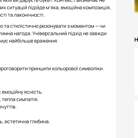
их ситуацій підійде м’яка, емоційна композиція,
ті та лаконічності.
о та стилістично резонувати з моментом — чи
тимна нагода. Універсальний підхід не завжди
Н
рмує найбільше враження.
 проговорити принципи кольорової символіки.
є емоційну ясність.
 тепла симпатія.
чуттів.
ть, естетична глибина.