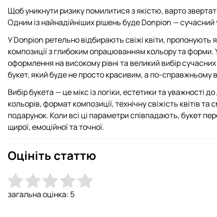
Щоб уникнути ризику помилитися з якістю, варто звертат
Одним із найнадійніших рішень буде Donpion — сучасний 
У Donpion ретельно відбирають свіжі квіти, пропонують як
композиції з глибоким опрацюванням кольору та форми. У
оформлення на високому рівні та великий вибір сучасни
букет, який буде не просто красивим, а по-справжньому
Вибір букета — це мікс із логіки, естетики та уважності 
кольорів, формат композиції, технічну свіжість квітів та
подарунок. Коли всі ці параметри співпадають, букет пе
щирої, емоційної та точної.
Оцініть статтю
загальна оцінка:
5