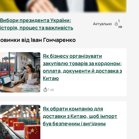
Вибори президента України:
1
Актуально
хв
історія, процес та важливість
овинки від Іван Гончаренко
Як бізнесу організувати
закупівлю товарів за кордоном:
оплата, документи й доставка з
Китаю
1 хв
Як обрати компанію для
доставки з Китаю, щоб імпорт
був безпечним і вигідним