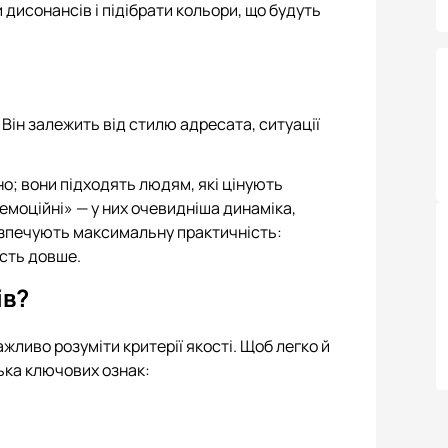
 дисонансів і підібрати кольори, що будуть
Він залежить від стилю адресата, ситуації
; вони підходять людям, які цінують
«емоційні» — у них очевидніша динаміка,
безпечують максимальну практичність:
ість довше.
ів?
жливо розуміти критерії якості. Щоб легко й
лька ключових ознак: