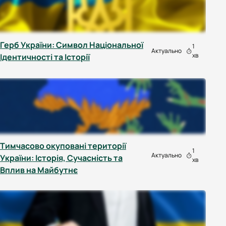
Герб України: Символ Національної
1
Актуально
хв
Ідентичності та Історії
Тимчасово окуповані території
1
Актуально
України: Історія, Сучасність та
хв
Вплив на Майбутнє