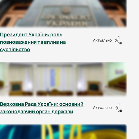
Президент України: роль,
1
Актуально
повноваження та вплив на
хв
суспільство
Верховна Рада України: основний
1
Актуально
хв
законодавчий орган держави