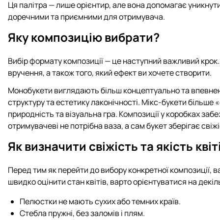
Ця палітра — лише орієнтир, але вона допомагає уникнути
доречними та приємними для отримувача.
Яку композицію вибрати?
Вибір формату композиції — це наступний важливий крок. 
вручення, а також того, який ефект ви хочете створити.
Монобукети виглядають більш концептуально та впевнено
структуру та естетику лаконічності. Мікс-букети більше 
природність та візуальна гра. Композиції у коробках за
отримувачеві не потрібна ваза, а сам букет зберігає свіж
Як визначити свіжість та якість квіт
Перед тим як перейти до вибору конкретної композиції, ва
швидко оцінити стан квітів, варто орієнтуватися на декі
Пелюстки не мають сухих або темних країв.
Стебла пружні, без заломів і плям.