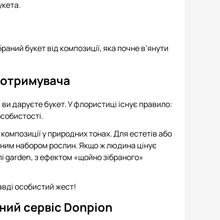
укета.
раний букет від композиції, яка почне в’янути
 отримувача
ви даруєте букет. У флористиці існує правило:
собистості.
 композиції у природних тонах. Для естетів або
рним набором рослин. Якщо ж людина цінує
лі garden, з ефектом «щойно зібраного»
авді особистий жест!
ний сервіс Donpion