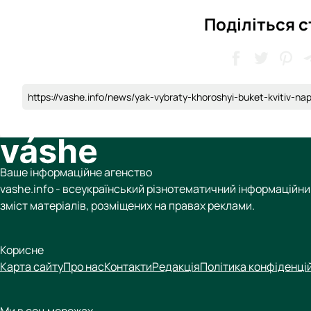
Поділіться 
https://vashe.info/news/yak-vybraty-khoroshyi-buket-kvitiv-n
Ваше інформаційне агенство
vashe.info - всеукраїнський різнотематичний інформаційний
зміст матеріалів, розміщених на правах реклами.
Корисне
Карта сайту
Про нас
Контакти
Редакція
Політика конфіденці