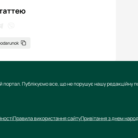
статтею
apodarunok
 портал. Публікуємо все, що не порушує нашу редакційну по
йності
Правила використання сайту
Привітання з днем наро