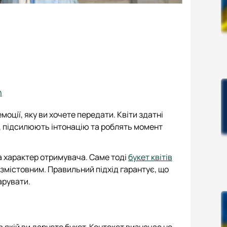
n
ції, яку ви хочете передати. Квіти здатні
, підсилюють інтонацію та роблять момент
а характер отримувача. Саме тоді
букет квітів
змістовним. Правильний підхід гарантує, що
арувати.
в якій ви даруєте букет. Контекст визначає не