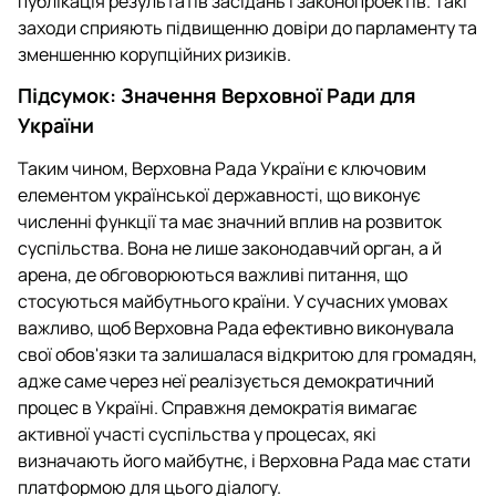
публікація результатів засідань і законопроектів. Такі
заходи сприяють підвищенню довіри до парламенту та
зменшенню корупційних ризиків.
Підсумок: Значення Верховної Ради для
України
Таким чином, Верховна Рада України є ключовим
елементом української державності, що виконує
численні функції та має значний вплив на розвиток
суспільства. Вона не лише законодавчий орган, а й
арена, де обговорюються важливі питання, що
стосуються майбутнього країни. У сучасних умовах
важливо, щоб Верховна Рада ефективно виконувала
свої обов'язки та залишалася відкритою для громадян,
адже саме через неї реалізується демократичний
процес в Україні. Справжня демократія вимагає
активної участі суспільства у процесах, які
визначають його майбутнє, і Верховна Рада має стати
платформою для цього діалогу.