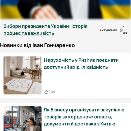
Вибори президента України: історія,
1
Актуально
процес та важливість
хв
Новинки від Іван Гончаренко
Нерухомість у Ризі: як поєднати
доступний вхід і ліквідність
2 хв
Як бізнесу організувати закупівлю
товарів за кордоном: оплата,
документи й доставка з Китаю