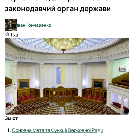
законодавчий орган держави
Іван Гончаренко
1 хв
Зміст
Основна Мета та Функції Верховної Ради