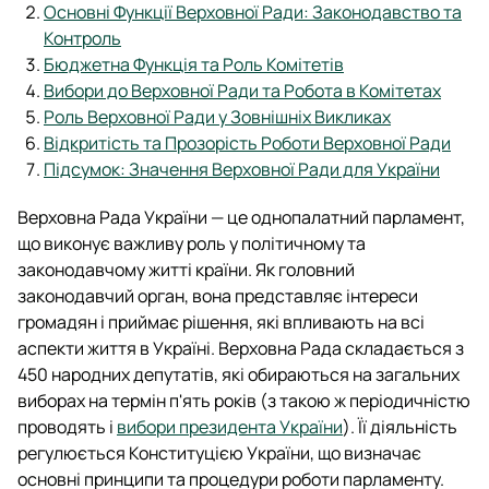
Основні Функції Верховної Ради: Законодавство та
Контроль
Бюджетна Функція та Роль Комітетів
Вибори до Верховної Ради та Робота в Комітетах
Роль Верховної Ради у Зовнішніх Викликах
Відкритість та Прозорість Роботи Верховної Ради
Підсумок: Значення Верховної Ради для України
Верховна Рада України — це однопалатний парламент,
що виконує важливу роль у політичному та
законодавчому житті країни. Як головний
законодавчий орган, вона представляє інтереси
громадян і приймає рішення, які впливають на всі
аспекти життя в Україні. Верховна Рада складається з
450 народних депутатів, які обираються на загальних
виборах на термін п'ять років (з такою ж періодичністю
проводять і
вибори президента України
). Її діяльність
регулюється Конституцією України, що визначає
основні принципи та процедури роботи парламенту.