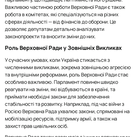
Важливою частиною роботи Верховної Ради є також
робота в комітетах, які спеціалізуються на різних
сферах діяльності — від фінансів до оборони. Це
дозволяє депутатам детально аналізувати
законопроекти та вносити зміни до них.
Роль Верховної Ради у Зовнішніх Викликах
У сучасних умовах, коли Україна стикається з
численними викликами, зокрема зовнішньою агресією
та внутрішніми реформами, роль Верховної Ради стає
особливо важливою. Парламент повинен швидко
реагувати на зміни, які відбуваються в країні, та
приймати необхідні закони для забезпечення
стабільності та розвитку. Наприклад, під час війни з
Росією Верховна Рада ухвалює закони, спрямовані на
мобілізацію ресурсів, підтримку армії, а також на
захист прав цивільних осіб.
Верховна Рада також взаємодіє з іншими державними