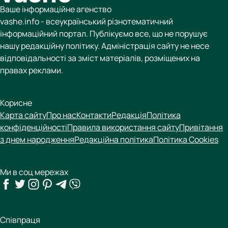
Ваше інформаційне агенство
vashe.info - всеукраїнський різнотематичний
інформаційний портал. Публікуємо все, що не порушує
нашу редакційну політику. Адміністрація сайту не несе
відповідальності за зміст матеріалів, розміщених на
правах реклами.
Корисне
Карта сайту
Про нас
Контакти
Редакція
Політика
конфіденційності
Правила використання сайту
Привітання
з днем народження
Редакційна політика
Політика Cookies
Ми в соц мережах
Співпраця