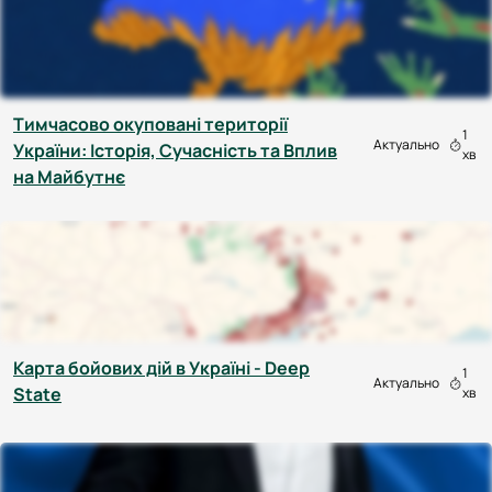
Тимчасово окуповані території
1
Актуально
України: Історія, Сучасність та Вплив
хв
на Майбутнє
Карта бойових дій в Україні - Deep
1
Актуально
State
хв