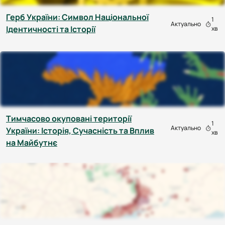
Герб України: Символ Національної
1
Актуально
Ідентичності та Історії
хв
Тимчасово окуповані території
1
Актуально
України: Історія, Сучасність та Вплив
хв
на Майбутнє