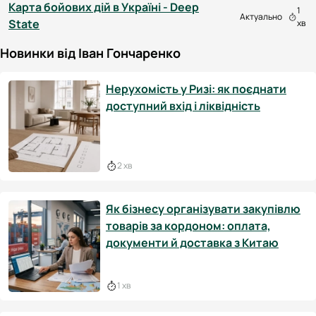
Карта бойових дій в Україні - Deep
1
Актуально
State
хв
Новинки від Іван Гончаренко
Нерухомість у Ризі: як поєднати
доступний вхід і ліквідність
2 хв
Як бізнесу організувати закупівлю
товарів за кордоном: оплата,
документи й доставка з Китаю
1 хв