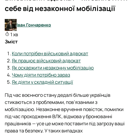
себе від незаконної мобілізації
Іван Гончаренко
1 хв
Зміст
Коли потрібен військовий адвокат
Як працює військовий адвокат
Як оскаржити незаконну мобілізацію
Чому діяти потрібно зараз
Як діяти у складній ситуації
Під час воєнного стану дедалі більше українців
стикаються з проблемами, пов’язаними з
мобілізацією. Незаконне вручення повісток, помилки
під час проходження ВЛК, відмова у бронюванні
працівників — усе це може поставити під загрозу ваші
права та безпеку. У таких випадках