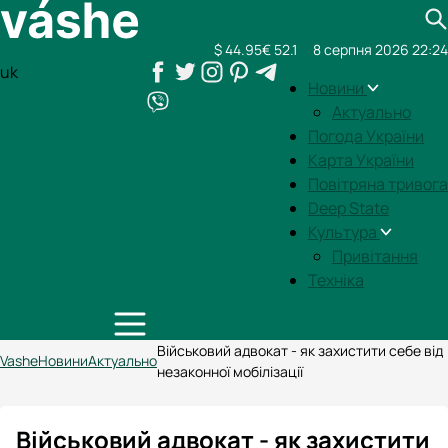
$ 44.95
€ 52.1
8 серпня 2026 22:24
uk
Новини
Актуально
Погода України
Карта України
Повітряна тривога
Deep State
Культура
Привітання
Техніка
Військовий адвокат - як захистити себе від
Vashe
Новини
Актуально
незаконної мобілізації
Військовий адвокат - як захистити