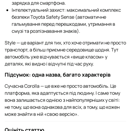
зарядка для смартфона.
Інтелектуальний захист: максимальний комплекс
безпеки Toyota Safety Sense (автоматичне
гальмування перед перешкодами, утримання в
смузі та розпізнавання знаків).
Style — це варіант для тих, хто хоче отримати не просто
транспорт, а більш приємне середовище щодня. Тут
автомобіль уже відчувається «вище класом» у
деталях, які видно і відчутні під час руху.
Підсумок: одна назва, багато характерів
Сучасна Corolla — це вже не просто автомобіль. Це
платформа, яка адаптується під людину. І саме тому
вона залишається однією з найпопулярніших у світі:
не тому, що вона однакова для всіх, а тому, що кожен
може знайти в ній «свою версію».
Оцініть статтю