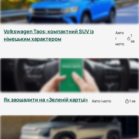
Volkswagen Taos: компактний SUV із
Авто
1
німецьким характером
і
хв
мото
Як заощадити на «Зеленій картці»
Авто і мото
1 хв