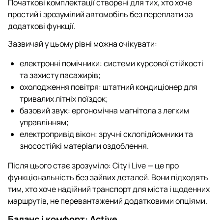
Початкові комплектації створені для тих, хто хоче
простий і зрозумілий автомобіль без переплати за
додаткові функції.
Зазвичай у цьому рівні можна очікувати:
електронні помічники: системи курсової стійкості
та захисту пасажирів;
охолодження повітря: штатний кондиціонер для
тривалих літніх поїздок;
базовий звук: ергономічна магнітола з легким
управлінням;
електропривід вікон: зручні склопідйомники та
зносостійкі матеріали оздоблення.
Після цього стає зрозуміло: City і Live — це про
функціональність без зайвих деталей. Вони підходять
тим, хто хоче надійний транспорт для міста і щоденних
маршрутів, не перевантажений додатковими опціями.
Баланс і комфорт: Active