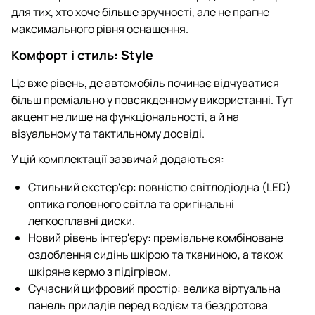
для тих, хто хоче більше зручності, але не прагне
максимального рівня оснащення.
Комфорт і стиль: Style
Це вже рівень, де автомобіль починає відчуватися
більш преміально у повсякденному використанні. Тут
акцент не лише на функціональності, а й на
візуальному та тактильному досвіді.
У цій комплектації зазвичай додаються:
Стильний екстер'єр: повністю світлодіодна (LED)
оптика головного світла та оригінальні
легкосплавні диски.
Новий рівень інтер'єру: преміальне комбіноване
оздоблення сидінь шкірою та тканиною, а також
шкіряне кермо з підігрівом.
Сучасний цифровий простір: велика віртуальна
панель приладів перед водієм та бездротова