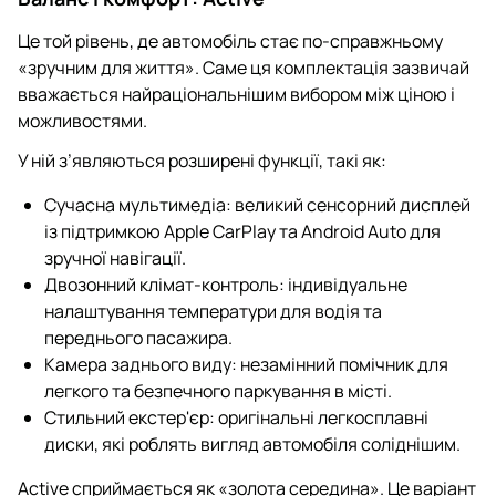
Це той рівень, де автомобіль стає по-справжньому
«зручним для життя». Саме ця комплектація зазвичай
вважається найраціональнішим вибором між ціною і
можливостями.
У ній з’являються розширені функції, такі як:
Сучасна мультимедіа: великий сенсорний дисплей
із підтримкою Apple CarPlay та Android Auto для
зручної навігації.
Двозонний клімат-контроль: індивідуальне
налаштування температури для водія та
переднього пасажира.
Камера заднього виду: незамінний помічник для
легкого та безпечного паркування в місті.
Стильний екстер'єр: оригінальні легкосплавні
диски, які роблять вигляд автомобіля соліднішим.
Active сприймається як «золота середина». Це варіант