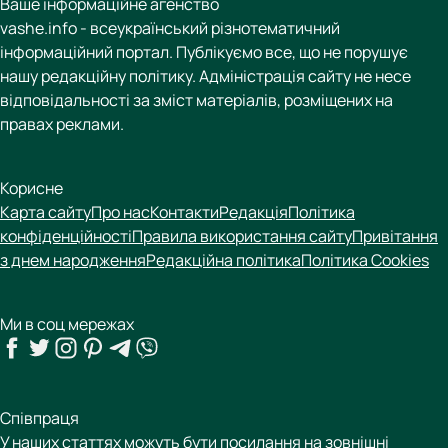
Ваше інформаційне агенство
vashe.info - всеукраїнський різнотематичний
інформаційний портал. Публікуємо все, що не порушує
нашу редакційну політику. Адміністрація сайту не несе
відповідальності за зміст матеріалів, розміщених на
правах реклами.
Корисне
Карта сайту
Про нас
Контакти
Редакція
Політика
конфіденційності
Правила використання сайту
Привітання
з днем народження
Редакційна політика
Політика Cookies
Ми в соц мережах
Співпраця
У наших статтях можуть бути посилання на зовнішні