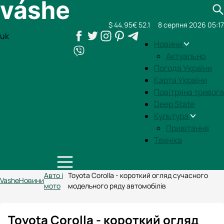
$ 44.95
€ 52.1
8 серпня 2026 05:17
uk
Новини
Актуально
Погода України
Карта України
Повітряна тривога
Deep State
Культура
Привітання
Техніка
Авто і
Toyota Corolla - короткий огляд сучасного
Vashe
Новини
мото
модельного ряду автомобілів
Toyota Corolla - короткий огляд