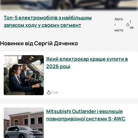
Топ-5 електромобілів з найбільшим
Авто
1
запасом ходу у своєму сегмент
і
хв
мото
Новинки від Сергій Дяченко
Який електрокар краще купити в
2026 році
2 хв
Mitsubishi Outlander і еволюція
повнопривідної системи S-AWC