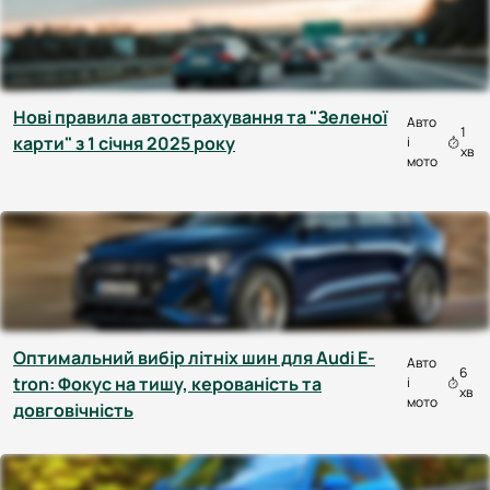
Нові правила автострахування та "Зеленої
Авто
1
карти" з 1 січня 2025 року
і
хв
мото
Оптимальний вибір літніх шин для Audi E-
Авто
6
tron: Фокус на тишу, керованість та
і
хв
мото
довговічність