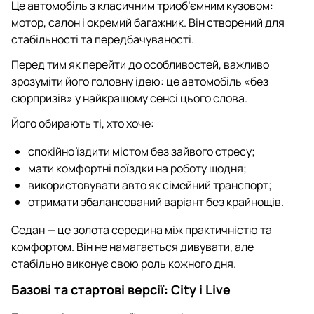
Це автомобіль з класичним триоб’ємним кузовом:
мотор, салон і окремий багажник. Він створений для
стабільності та передбачуваності.
Перед тим як перейти до особливостей, важливо
зрозуміти його головну ідею: це автомобіль «без
сюрпризів» у найкращому сенсі цього слова.
Його обирають ті, хто хоче:
спокійно їздити містом без зайвого стресу;
мати комфортні поїздки на роботу щодня;
використовувати авто як сімейний транспорт;
отримати збалансований варіант без крайнощів.
Седан — це золота середина між практичністю та
комфортом. Він не намагається дивувати, але
стабільно виконує свою роль кожного дня.
Базові та стартові версії: City і Live