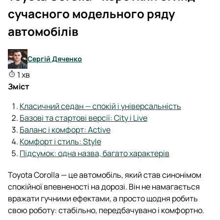
сучасного модельного ряду
автомобілів
Сергій Дяченко
1 хв
Зміст
Класичний седан — спокій і універсальність
Базові та стартові версії: City і Live
Баланс і комфорт: Active
Комфорт і стиль: Style
Підсумок: одна назва, багато характерів
Toyota Corolla — це автомобіль, який став синонімом
спокійної впевненості на дорозі. Він не намагається
вражати гучними ефектами, а просто щодня робить
свою роботу: стабільно, передбачувано і комфортно.