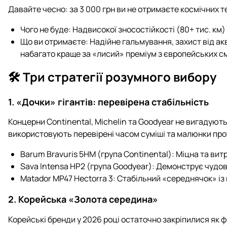
Давайте чесно: за 3 000 грн ви не отримаєте космічних т
Чого не буде: Надвисокої зносостійкості (80+ тис. км)
Що ви отримаєте: Надійне гальмування, захист від ак
набагато краще за «лисий» преміум з європейських см
🛠 Три стратегії розумного вибору
1. «Дочки» гігантів: перевірена стабільність
Концерни Continental, Michelin та Goodyear не вигадуют
використовують перевірені часом суміші та малюнки прот
Barum Bravuris 5HM (група Continental): Міцна та вит
Sava Intensa HP2 (група Goodyear): Демонструє чудов
Matador MP47 Hectorra 3: Стабільний «середнячок» і
2. Корейська «Золота середина»
Корейські бренди у 2026 році остаточно закріпилися як ф