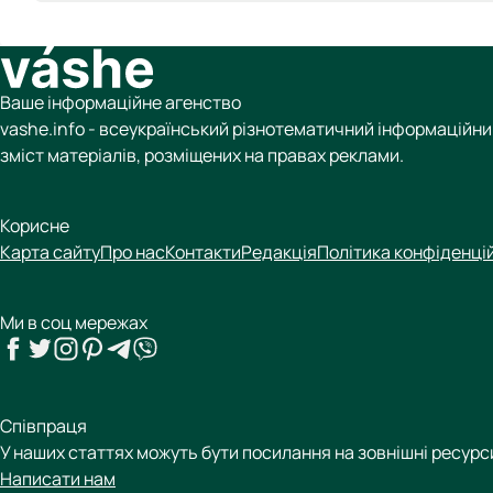
Ваше інформаційне агенство
vashe.info - всеукраїнський різнотематичний інформаційний
зміст матеріалів, розміщених на правах реклами.
Корисне
Карта сайту
Про нас
Контакти
Редакція
Політика конфіденці
Ми в соц мережах
Співпраця
У наших статтях можуть бути посилання на зовнішні ресур
Написати нам