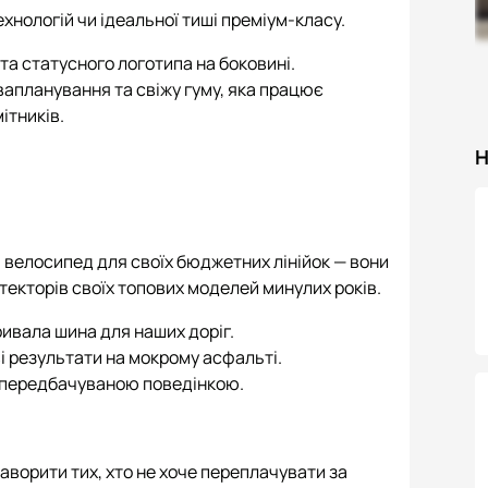
ехнологій чи ідеальної тиші преміум-класу.
 та статусного логотипа на боковині.
вапланування та свіжу гуму, яка працює
ітників.
Н
ь велосипед для своїх бюджетних лінійок — вони
екторів своїх топових моделей минулих років.
ривала шина для наших доріг.
і результати на мокрому асфальті.
з передбачуваною поведінкою.
аворити тих, хто не хоче переплачувати за