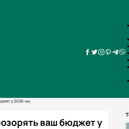
бюджет у 2026-му
Т
 розорять ваш бюджет у