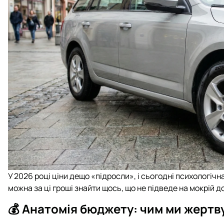
У 2026 році ціни дещо «підросли», і сьогодні психологічн
можна за ці гроші знайти щось, що не підведе на мокрій д
💰 Анатомія бюджету: чим ми жертв