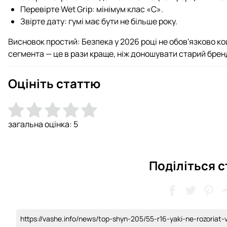
Перевірте Wet Grip: мінімум клас «C».
Звірте дату: гумі має бути не більше року.
Висновок простий: Безпека у 2026 році не обов'язково ко
сегмента — це в рази краще, ніж доношувати старий брен
Оцініть статтю
загальна оцінка:
5
Поділіться 
https://vashe.info/news/top-shyn-205/55-r16-yaki-ne-rozoria