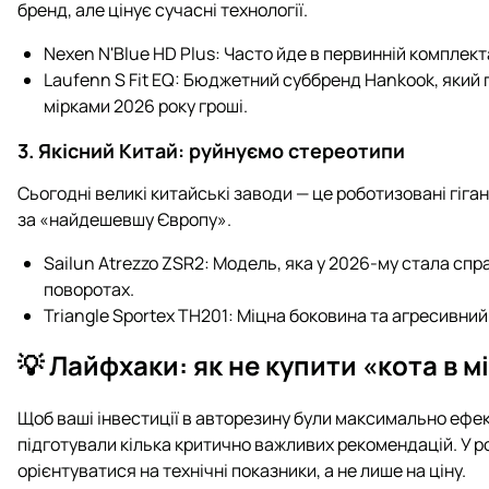
бренд, але цінує сучасні технології.
Nexen N'Blue HD Plus: Часто йде в первинній комплект
Laufenn S Fit EQ: Бюджетний суббренд Hankook, який 
мірками 2026 року гроші.
3. Якісний Китай: руйнуємо стереотипи
Сьогодні великі китайські заводи — це роботизовані гіга
за «найдешевшу Європу».
Sailun Atrezzo ZSR2: Модель, яка у 2026-му стала сп
поворотах.
Triangle Sportex TH201: Міцна боковина та агресивни
💡 Лайфхаки: як не купити «кота в м
Щоб ваші інвестиції в авторезину були максимально ефек
підготували кілька критично важливих рекомендацій. У ро
орієнтуватися на технічні показники, а не лише на ціну.