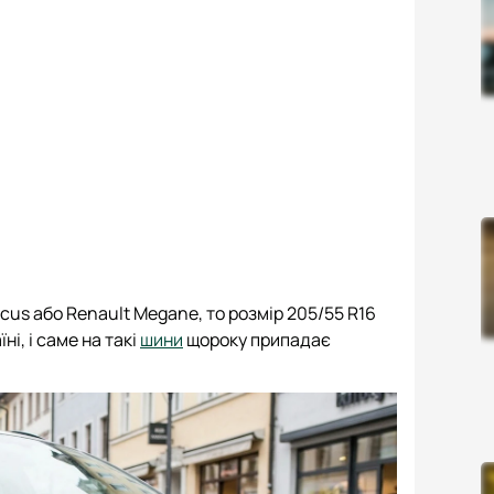
ocus або Renault Megane, то розмір 205/55 R16
і, і саме на такі
шини
щороку припадає