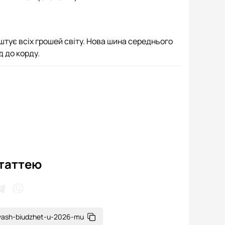
штує всіх грошей світу. Нова шина середнього
д до корду.
статтею
t-vash-biudzhet-u-2026-mu