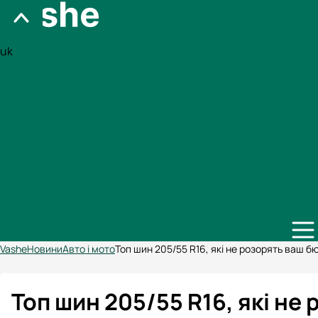
uk
Vashe
Новини
Авто і мото
Топ шин 205/55 R16, які не розорять ваш 
Топ шин 205/55 R16, які не