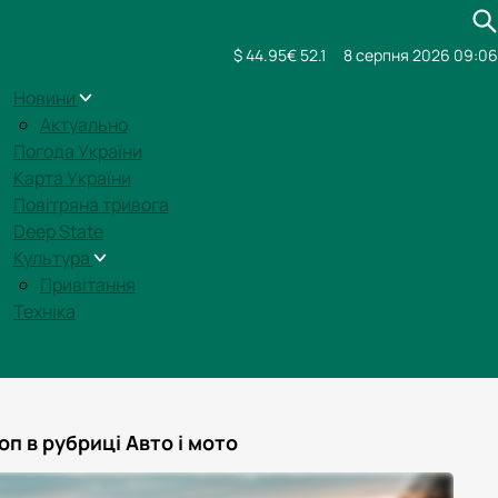
$ 44.95
€ 52.1
8 серпня 2026 09:06
Новини
Актуально
Погода України
Карта України
Повітряна тривога
Deep State
Культура
Привітання
Техніка
оп в рубриці Авто і мото