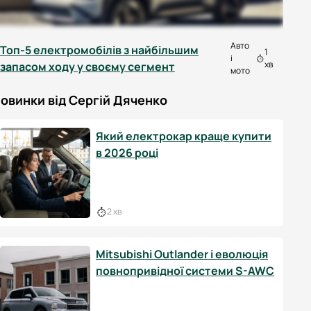
Авто
Топ-5 електромобілів з найбільшим
1
і
хв
запасом ходу у своєму сегмент
мото
овинки від Сергій Дяченко
Який електрокар краще купити
в 2026 році
2 хв
Mitsubishi Outlander і еволюція
повнопривідної системи S-AWC