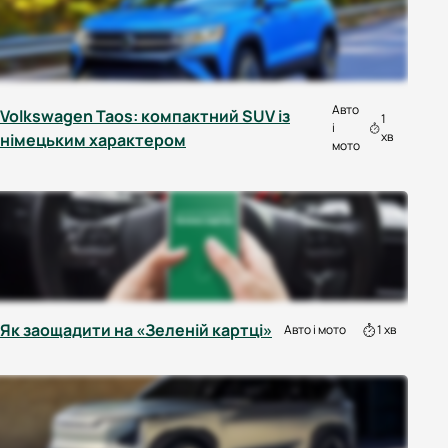
Авто
Volkswagen Taos: компактний SUV із
1
і
хв
німецьким характером
мото
Як заощадити на «Зеленій картці»
Авто і мото
1 хв