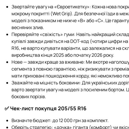
Звертайте увагу на «Євроетикетку»: Кожна нова покр
мокрому покритті (Wet Grip). Для безпечної їзди в м
моделі з показником не нижче «B» або «C». Це гарант
весняних злив.
Перевіряйте «свіжість» гуми: Навіть найкращий склад
купівлі завжди дивіться на DOT-код (чотири цифри на 
R16, не варто купувати варіанти, що залежалися на с
виробництва кінця 2025 або початку 2026 року.
Нове — завжди краще за вживане: Ми вкотре наголош
сегмента з повною гарантією, ніж ризикувати з прем
мати приховані пошкодження корду, які неможливо пом
Зважайте на міцність боковини: Для українських доріг,
варто звертати увагу на моделі з посиленим бортом. 
бокових порізів.
✅ Чек-лист покупця 205/55 R16
Визначте бюджет: до 12 000 грн за комплект.
Оберіть стратегію: «дочка» гіганта (комфорт) чи якіс