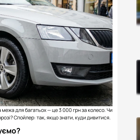
а межа для багатьох — це 3 000 грн за колесо. Чи
орозі? Спойлер: так, якщо знати, куди дивитися.
уємо?