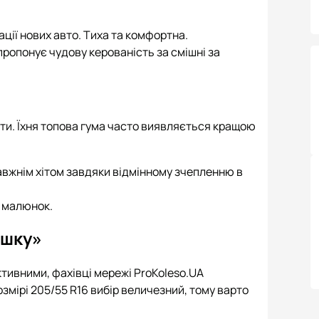
ації нових авто. Тиха та комфортна.
пропонує чудову керованість за смішні за
нти. Їхня топова гума часто виявляється кращою
равжнім хітом завдяки відмінному зчепленню в
й малюнок.
ішку»
тивними, фахівці мережі ProKoleso.UA
змірі 205/55 R16 вибір величезний, тому варто