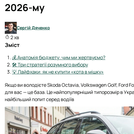
2026-му
Сергій Дяченко
2 хв
Зміст
💰 Анатомія бюджету: чим ми жертвуємо?
🛠 Три стратегії розумного вибору
💡 Лайфхаки: як не купити «кота в мішку»
Якщо ви володієте Skoda Octavia, Volkswagen Golf, Ford F
для вас — це база. Це найпопулярніший типорозмір в Україн
найбільший попит серед водіїв