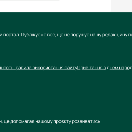
 портал. Публікуємо все, що не порушує нашу редакційну по
йності
Правила використання сайту
Привітання з днем наро
си, це допомагає нашому проєкту розвиватись