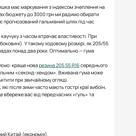
ишка має маркування з індексом зчеплення на
ежах бюджету до 3000 грн ми радимо обирати
ує прогнозований гальмівний шлях під час
 каучуку з часом втрачає властивості. При
боковині). У такому ходовому розмірі, як 205/55
кладах понад два роки. Оптимально — гума
уємо: краще нова
резина 205 55 R16
середнього
іальним «секонд-хендом». Вживана гума може
ітити при звичайному огляді.
 які після зими часто мають гострі краї вибоїн,
Це вбереже вас від передчасних «гуль» та
ний Китай (економія).