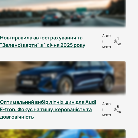
Авто
Нові правила автострахування та
1
і
хв
"Зеленої карти" з 1 січня 2025 року
мото
Оптимальний вибір літніх шин для Audi
Авто
6
E-tron: Фокус на тишу, керованість та
і
хв
мото
довговічність