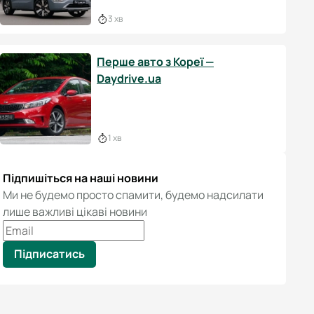
3 хв
Перше авто з Кореї —
Daydrive.ua
1 хв
Підпишіться на наші новини
Ми не будемо просто спамити, будемо надсилати
лише важливі цікаві новини
Підписатись