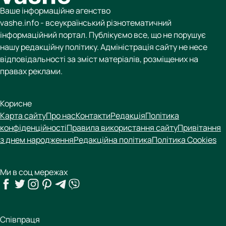
Ваше інформаційне агенство
vashe.info - всеукраїнський різнотематичний
інформаційний портал. Публікуємо все, що не порушує
нашу редакційну політику. Адміністрація сайту не несе
відповідальності за зміст матеріалів, розміщених на
правах реклами.
Корисне
Карта сайту
Про нас
Контакти
Редакція
Політика
конфіденційності
Правила використання сайту
Привітання
з днем народження
Редакційна політика
Політика Cookies
Ми в соц мережах
Співпраця