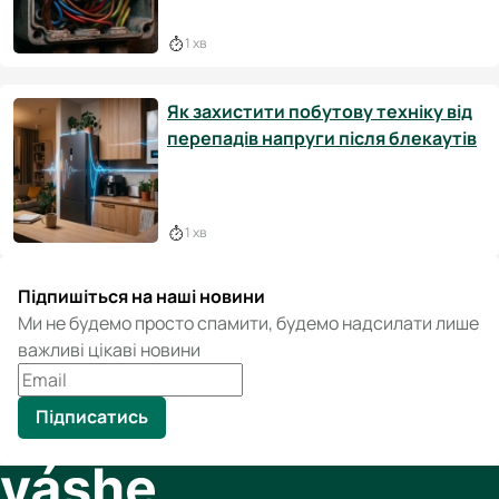
1 хв
Як захистити побутову техніку від
перепадів напруги після блекаутів
1 хв
Підпишіться на наші новини
Ми не будемо просто спамити, будемо надсилати лише
важливі цікаві новини
Підписатись