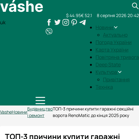
$ 44.95
€ 52.1
8 серпня 2026 20:42
uk
Новини
Актуально
Погода України
Карта України
Повітряна тривога
Deep State
Культура
Привітання
Техніка
Будівництво
ТОП-3 причини купити гаражні секційні
Vashe
Новини
і ремонт
ворота RenoMatic до кінця 2025 року
ТОП-3 причини купити гаражні