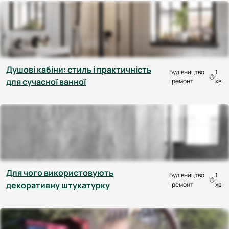
Душові кабіни: стиль і практичність
Будівництво
1
для сучасної ванної
і ремонт
хв
Для чого використовують
Будівництво
1
декоративну штукатурку
і ремонт
хв