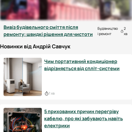
Вивіз будівельного сміття після
Будівництво
2
ремонту: швидкі рішення для чистоти
і ремонт
хв
Новинки від Андрій Савчук
Чим портативний кондиціонер
відрізняється від спліт-системи
1 хв
5 прихованих причин перегріву
кабелю, про які забувають навіть
електрики