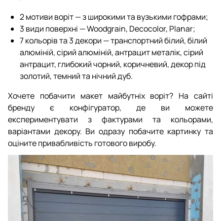
2 мотиви воріт — з широкими та вузькими гофрами;
3 види поверхні — Woodgrain, Decocolor, Planar;
7 кольорів та 3 декори — транспортний білий, білий
алюміній, сірий алюміній, антрацит металік, сірий
антрацит, глибокий чорний, коричневий, декор під
золотий, темний та нічний дуб.
Хочете побачити макет майбутніх воріт? На сайті
бренду є конфігуратор, де ви можете
експериментувати з фактурами та кольорами,
варіантами декору. Ви одразу побачите картинку та
оціните привабливість готового виробу.