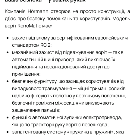
Компанія Hörmann створює не просто конструкції, а
дбає про безпеку помешкань та користувачів. Модель
воріт RenoMatic має:
захист від злому за сертифікованим європейським
стандартом RC 2;
механічний захист від підважування воріт — гак в
автоматичній шині привода, який виключає їх
підіймання та несанкціонований доступ до
приміщення;
безпечну фурнітуру, що захищає користувачів від
випадкового травмування — міцні тримачі роликів
надійно фіксують полотно у верхньому положенні,
безпечні проміжки між секціями виключають
защемлення пальців;
функцію автоматичної зупинки електропривода,
якщо по траєкторії руху воріт є перешкода;
запатентовану систему «пружина в пружині», яка