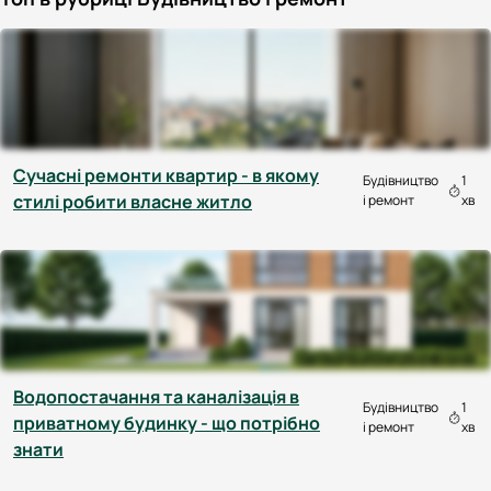
Cучасні ремонти квартир - в якому
Будівництво
1
стилі робити власне житло
і ремонт
хв
Водопостачання та каналізація в
Будівництво
1
приватному будинку - що потрібно
і ремонт
хв
знати