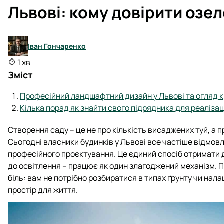
Львові: кому довірити озе
Іван Гончаренко
1 хв
Зміст
Професійний ландшафтний дизайн у Львові та огляд 
Кілька порад як знайти свого підрядника для реалізаці
Створення саду – це не про кількість висаджених туй, а п
Сьогодні власники будинків у Львові все частіше відмов
професійного проєктування. Це єдиний спосіб отримати д
до освітлення – працює як один злагоджений механізм. П
біль: вам не потрібно розбиратися в типах ґрунту чи на
простір для життя.