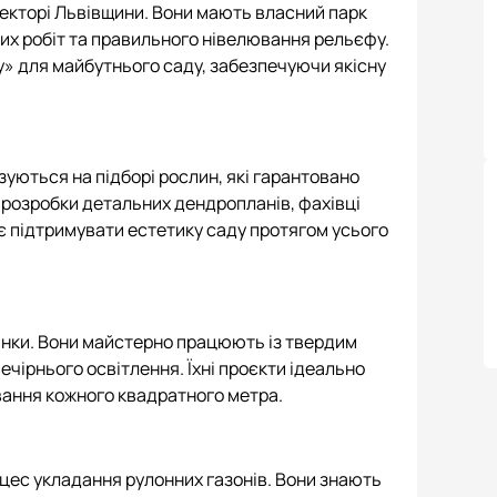
екторі Львівщини. Вони мають власний парк
их робіт та правильного нівелювання рельєфу.
» для майбутнього саду, забезпечуючи якісну
зуються на підборі рослин, які гарантовано
 розробки детальних дендропланів, фахівці
 підтримувати естетику саду протягом усього
лянки. Вони майстерно працюють із твердим
чірнього освітлення. Їхні проєкти ідеально
нування кожного квадратного метра.
цес укладання рулонних газонів. Вони знають