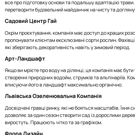
все про підготовку основи та подальшу адаптацію трави.
перетворити будівельний майданчик на чисту та догляну
Садовий Центр Гай
Окрім проєктування, компанія має доступ до кращих розс
пропонувати клієнтам ексклюзивні сорти рослин. Фахівц
які зберігають декоративність навіть у зимовий період.
Арт-Ландшафт
Якщо ви мрієте про воду на ділянці, ця компанія має бути
створенні природних водойм, струмків та альпінаріїв. К
вписуючи його в ландшафт максимально органічно.
Львівська Озеленювальна Компанія
Досвідчені гравці ринку, які не бояться масштабів. Їхня 
дозволяє за один сезон створити сад із дорослими дере
виростуть. Працюють чітко та за графіком.
Флора Дизайн