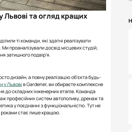
 Львові та огляд кращих
Н
ілили ті команди, які здатні реалізувати
т. Ми проаналізували досвід місцевих студій,
ня затишного подвір'я.
сто дизайн, а повну реалізацію об'єкта будь-
 у Львові
в Gardener, ви обираєте комплексне
ня до складних інженерних етапів. Команда
таж професійних систем автополиву, дренаж та
тетика у поєднанні з функціональністю. Тут не
з роками стає лише кращою.