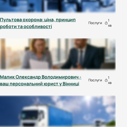
Пультова охорона: ціна, принцип
1
Послуги
хв
роботи та особливості
Малик Олександр Володимирович -
1
Послуги
хв
ваш персональний юрист у Вінниці