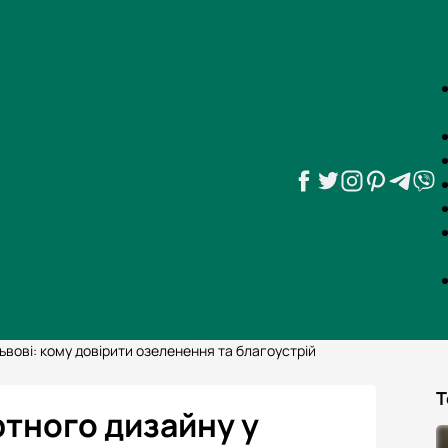
вові: кому довірити озеленення та благоустрій
Т
тного дизайну у