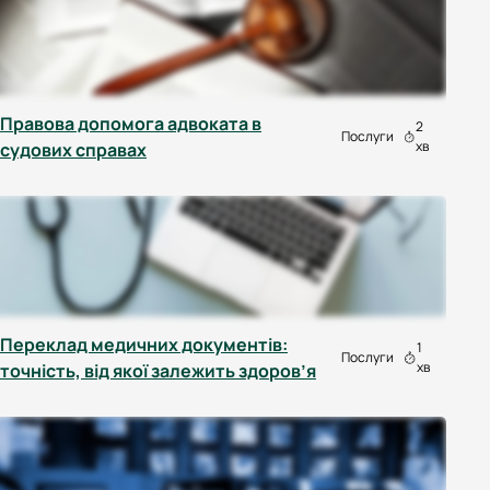
Правова допомога адвоката в
2
Послуги
хв
судових справах
Переклад медичних документів:
1
Послуги
хв
точність, від якої залежить здоров’я