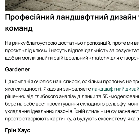
Професійний ландшафтний дизайн у
команд
На ринку благоустрою достатньо пропозицій, проте ми вид
проєкт «під ключ» і несуть відповідальність за результа
щоб ви могли знайти свій ідеальний «match» для створен
Gardener
Ця компанія очолює наш список, оскільки пропонує не про
якої складності. Якщо ви замовляєте
ландшафтний дизайн
рішення: від глибокого аналізу ділянки та 3D-моделюван
бере на себе все: проєктування складного рельєфу, мон
укладання ідеальних газонів. Їхній стиль – це сучасна ес
просто створюють картинку, а будують екосистему, яка 
Грін Хаус