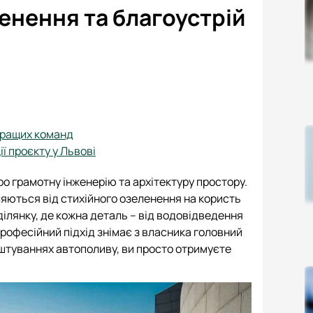
ленення та благоустрій
кращих команд
ї проєкту у Львові
ро грамотну інженерію та архітектуру простору.
ляються від стихійного озеленення на користь
ілянку, де кожна деталь – від водовідведення
рофесійний підхід знімає з власника головний
лаштуваннях автополиву, ви просто отримуєте