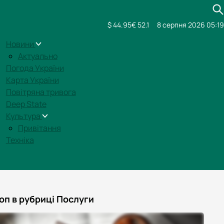
$ 44.95
€ 52.1
8 серпня 2026 05:19
Новини
Актуально
Погода України
Карта України
Повітряна тривога
Deep State
Культура
Привітання
Техніка
оп в рубриці Послуги