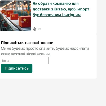
Як обрати компанію для
доставки з Китаю, щоб імпорт
був безпечним і вигідним
1 хв
Підпишіться на наші новини
Ми не будемо просто спамити, будемо надсилати
лише важливі цікаві новини
Підписатись