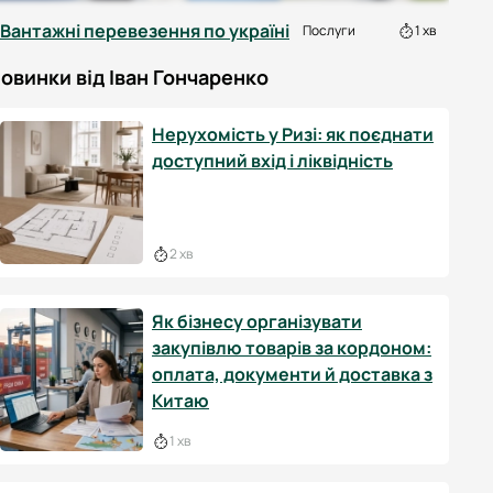
Вантажні перевезення по україні
Послуги
1 хв
овинки від Іван Гончаренко
Нерухомість у Ризі: як поєднати
доступний вхід і ліквідність
2 хв
Як бізнесу організувати
закупівлю товарів за кордоном:
оплата, документи й доставка з
Китаю
1 хв