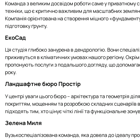
Команда з великим досвідом роботи саме у приватному с
техніки, що є критично важливим для масштабних землян
Компанія орієнтована на створення міцного «фундаменту
підготовку ґрунту.
ЕкоСад
Ця студія глибоко занурена в дендрологію. Вони спеціалі
приживуться в кліматичних умовах нашого регіону. Окрім
пропонують послуги з подальшого догляду, що допомагає
року.
Ландшафтне бюро Простір
У центрі уваги цього бюро – архітектура та геометрія ді
покриттям, мощенням та розробкою складних сценаріїв ве
підходять тим, хто цінує чіткі лінії та функціональне зо
Зелена Миля
Вузькоспеціалізована команда, яка довела до ідеалу про