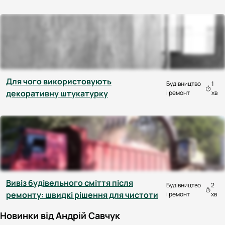
Для чого використовують
Будівництво
1
декоративну штукатурку
і ремонт
хв
Вивіз будівельного сміття після
Будівництво
2
ремонту: швидкі рішення для чистоти
і ремонт
хв
Новинки від Андрій Савчук