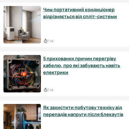
Чим портативний кондиціонер
відрізняється від спліт-системи
1 хв
5 прихованих причин перегріву
кабелю, про які забувають навіть
електрики
1 хв
Як захистити побутову техніку від
перепадів напруги після блекаутів