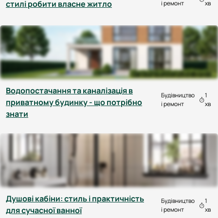
стилі робити власне житло
і ремонт
хв
Водопостачання та каналізація в
Будівництво
1
приватному будинку - що потрібно
і ремонт
хв
знати
Душові кабіни: стиль і практичність
Будівництво
1
для сучасної ванної
і ремонт
хв