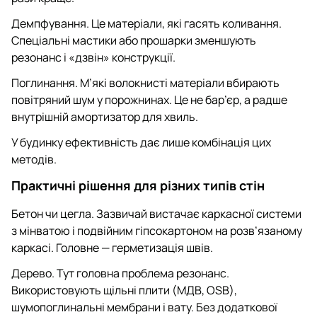
Демпфування. Це матеріали, які гасять коливання.
Спеціальні мастики або прошарки зменшують
резонанс і «дзвін» конструкції.
Поглинання. М’які волокнисті матеріали вбирають
повітряний шум у порожнинах. Це не бар’єр, а радше
внутрішній амортизатор для хвиль.
У будинку ефективність дає лише комбінація цих
методів.
Практичні рішення для різних типів стін
Бетон чи цегла. Зазвичай вистачає каркасної системи
з мінватою і подвійним гіпсокартоном на розв’язаному
каркасі. Головне — герметизація швів.
Дерево. Тут головна проблема резонанс.
Використовують щільні плити (МДВ, OSB),
шумопоглинальні мембрани і вату. Без додаткової