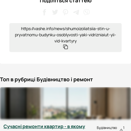
Поділіться статтею
https://vashe.info/news/shumoizoliatsiia-stin-u-
pryvatnomu-budynku-osoblyvosti-yaki-vidrizniaiut-yii-
vid-kvartyry
Топ в рубриці Будівництво і ремонт
Cучасні ремонти квартир - в якому
Будівництво
1