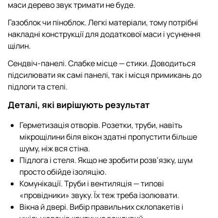
маси дерево звук тримати не буде.
Газоблок чи піноблок. Легкі матеріали, тому потрібні
накладні конструкції для додаткової маси і усунення
щілин.
Сендвіч-панелі. Слабке місце — стики. Доводиться
підсилювати як самі панелі, так і місця примикань до
підлоги та стелі.
Деталі, які вирішують результат
Герметизація отворів. Розетки, труби, навіть
мікрощілини біля вікон здатні пропустити більше
шуму, ніж вся стіна.
Підлога і стеля. Якщо не зробити розв’язку, шум
просто обійде ізоляцію.
Комунікації. Труби і вентиляція — типові
«провідники» звуку. Їх теж треба ізолювати.
Вікна й двері. Вибір правильних склопакетів і