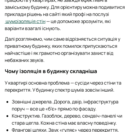
працюють у квартирах, не завжди ефективні в
заміському будинку. Для орієнтиру можна подивитися
приклади рішень на сайті який профі на послузі
шумоізоляція стін
— це допоможе зрозуміти, які
варіанти взагалі існують.
Далі розглянемо, чим саме відрізняється ситуація у
приватному будинку, яких помилок припускаються
найчастіше і як грамотно організувати захист від
небажаних звуків.
Чому ізоляція в будинку складніша
У квартирі основна проблема — сусіди через стіни та
перекриття. У будинку спектр шумів зовсім інший.
Зовнішні джерела. Дорога, двір, інфраструктура
поруч — все це «б’є» прямо по фасаду.
Конструктив. Газоблок, дерево, сендвіч-панелі чи
стара цегла. Кожна стіна має власну поведінку.
Флангові шляхи. Звук «гуляє» через перекриття,