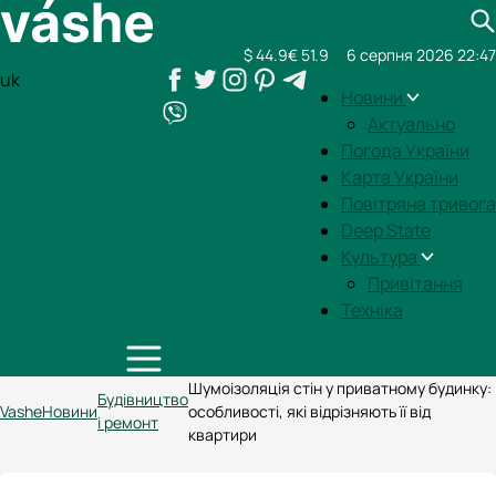
$ 44.9
€ 51.9
6 серпня 2026 22:47
uk
Новини
Актуально
Погода України
Карта України
Повітряна тривога
Deep State
Культура
Привітання
Техніка
Шумоізоляція стін у приватному будинку:
Будівництво
Vashe
Новини
особливості, які відрізняють її від
і ремонт
квартири