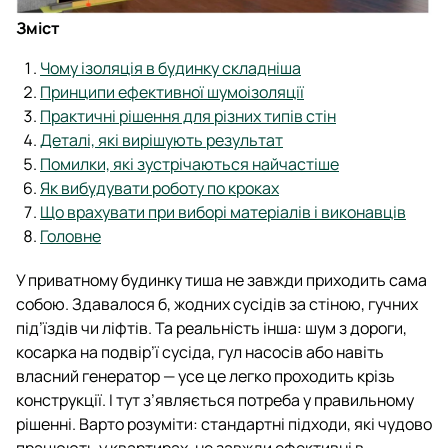
Зміст
Чому ізоляція в будинку складніша
Принципи ефективної шумоізоляції
Практичні рішення для різних типів стін
Деталі, які вирішують результат
Помилки, які зустрічаються найчастіше
Як вибудувати роботу по кроках
Що врахувати при виборі матеріалів і виконавців
Головне
У приватному будинку тиша не завжди приходить сама
собою. Здавалося б, жодних сусідів за стіною, гучних
під’їздів чи ліфтів. Та реальність інша: шум з дороги,
косарка на подвір’ї сусіда, гул насосів або навіть
власний генератор — усе це легко проходить крізь
конструкції. І тут з’являється потреба у правильному
рішенні. Варто розуміти: стандартні підходи, які чудово